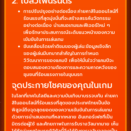
2. เปลวไฟนิรันดร์
การปรับปรุงอย่างต่อเนื่อง:ค่ายคาสิโนออนไลน์ที่
ร้อนแรงที่สุดมุ่งมั่นที่จะสร้างสรรค์นวัตกรรม
อย่างต่อเนื่อง นำเสนอเกมและฟีเจอร์ใหม่ ๆ
เพื่อรักษาประสบการณ์ระดับแนวหน้าของความ
เข้มข้นในการเล่นเกม
ขับเคลื่อนโดยคำติชมของผู้เล่น:ข้อมูลเชิงลึก
ของผู้เล่นมีบทบาทสำคัญในการกำหนด
วิวัฒนาการของแคมป์ เพื่อให้มั่นใจว่าแคมป์จะ
ตอบสนองความต้องการและความคาดหวังของ
ชุมชนที่ร้อนแรงภายในขุมนรก
จุดประกายโชคของคุณในเกม
ในโลกที่เทคโนโลยีและความบันเทิงมาบรรจบกัน ค่ายคา
สิโนออนไลน์ที่ร้อนแรงที่สุดของประเทศไทยเป็นข้อ
พิสูจน์ถึงจุดสุดยอดของความเข้มข้นในการเล่นเกม
ด้วยการนำเสนอเกมที่หลากหลาย อินเทอร์เฟซที่เป็น
มิตรต่อผู้ใช้ และศักยภาพในการรับรางวัลมากมาย เห็น