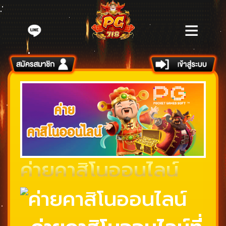
https://www.pgheng99.ai/
ค่ายคาสิโนออนไลน์