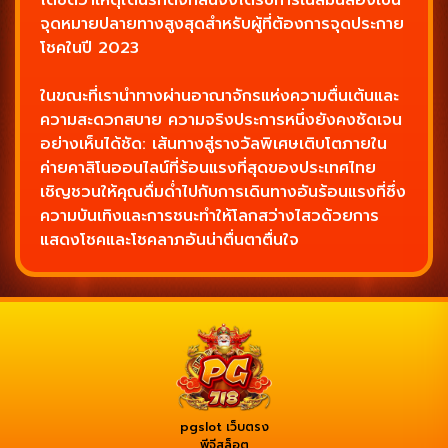
ได้ชัดว่าเหตุใดนรกดิจิทัลนี้จึงได้รับการเฉลิมฉลองเป็น
จุดหมายปลายทางสูงสุดสำหรับผู้ที่ต้องการจุดประกาย
โชคในปี 2023
ในขณะที่เรานำทางผ่านอาณาจักรแห่งความตื่นเต้นและ
ความสะดวกสบาย ความจริงประการหนึ่งยังคงชัดเจน
อย่างเห็นได้ชัด: เส้นทางสู่รางวัลพิเศษเติบโตภายใน
ค่ายคาสิโนออนไลน์ที่ร้อนแรงที่สุดของประเทศไทย
เชิญชวนให้คุณดื่มด่ำไปกับการเดินทางอันร้อนแรงที่ซึ่ง
ความบันเทิงและการชนะทำให้โลกสว่างไสวด้วยการ
แสดงโชคและโชคลาภอันน่าตื่นตาตื่นใจ
pgslot เว็บตรง
พีจีสล็อต