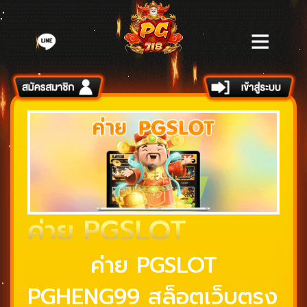
https://www.pgheng99.ai/
ค่าย PGSLOT
ค่าย PGSLOT
PGHENG99 สล็อตเว็บตรง