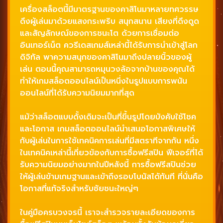
เครื่องสล็อตนี้มีมาตรฐานของคาสิโนมาหลายทศวรรษ
ดึงผู้เล่นมาด้วยแสงกระพริบ สนุกสนาน เสียงที่ดึงดูด
และสัญลักษณ์ของการชนะโต ด้วยการเชื่อมต่อ
อินเทอร์เน็ต ควรีเดสเกมส์เหล่านี้ได้รับการนำเข้าสู่โลก
ดิจิทัล พาความสนุกของคาสิโนมาถึงปลายนิ้วของผู้
เล่น ตอนนี้คุณสามารถหมุนวงล้อจากบ้านของคุณได้
ทำให้เกมสล็อตออนไลน์เป็นหนึ่งในรูปแบบการพนัน
ออนไลน์ที่ได้รับความนิยมมากที่สุด
แม้ว่าสล็อตแบบดั้งเดิมจะเป็นที่ขึ้นรูปโดยบังคับใช้โชค
และโอกาส เกมสล็อตออนไลน์นำเสนอโอกาสพิเศษให้
กับผู้เล่นในการใช้เทคนิคการเล่นที่มีสตราทีจากกัน หนึ่ง
ในเทคนิคเหล่านี้เกี่ยวข้องกับการซื้อฟรีสปิน ฟีเจอร์ที่ได้
รับความนิยมอย่างมากในปีหลังนี้ การซื้อฟรีสปินช่วย
ให้ผู้เล่นข้ามเกมฐานและเข้าถึงรอบโบนัสได้ทันที ที่นั่นคือ
โอกาสที่แท้จริงสำหรับชัยชนะใหญ่ๆ
ในคู่มือครบวงจรนี้ เราจะสำรวจรายละเอียดของการ