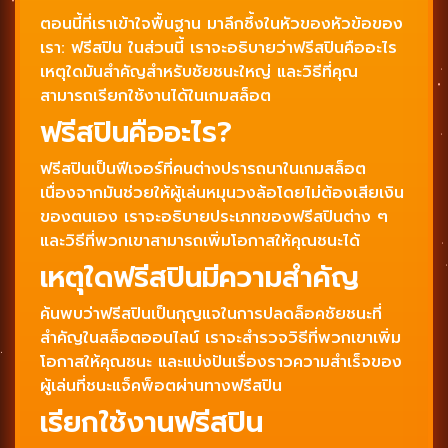
ตอนนี้ที่เราเข้าใจพื้นฐาน มาลึกซึ้งในหัวของหัวข้อของ
เรา: ฟรีสปิน ในส่วนนี้ เราจะอธิบายว่าฟรีสปินคืออะไร
เหตุใดมันสำคัญสำหรับชัยชนะใหญ่ และวิธีที่คุณ
สามารถเรียกใช้งานได้ในเกมสล็อต
ฟรีสปินคืออะไร?
ฟรีสปินเป็นฟีเจอร์ที่คนต่างปรารถนาในเกมสล็อต
เนื่องจากมันช่วยให้ผู้เล่นหมุนวงล้อโดยไม่ต้องเสียเงิน
ของตนเอง เราจะอธิบายประเภทของฟรีสปินต่าง ๆ
และวิธีที่พวกเขาสามารถเพิ่มโอกาสให้คุณชนะได้
เหตุใดฟรีสปินมีความสำคัญ
ค้นพบว่าฟรีสปินเป็นกุญแจในการปลดล็อคชัยชนะที่
สำคัญในสล็อตออนไลน์ เราจะสำรวจวิธีที่พวกเขาเพิ่ม
โอกาสให้คุณชนะ และแบ่งปันเรื่องราวความสำเร็จของ
ผู้เล่นที่ชนะแจ็คพ็อตผ่านทางฟรีสปิน
เรียกใช้งานฟรีสปิน