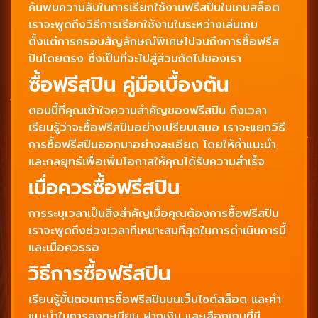
ค้นพบความลับในการเรียกใช้งานฟรีสปินในเกมสล็อต
เราจะพูดถึงวิธีการเรียกใช้งานในระหว่างเล่นเกม
ตั้งแต่การครอบสัญลักษณ์พิเศษไปจนถึงการซื้อฟรีส
ปินโดยตรง ซึ่งเป็นที่จะไปสู่ส่วนถัดไปของเรา
ซื้อฟรีสปิน คู่มือเบื้องต้น
ตอนนี้ที่คุณเข้าใจความสำคัญของฟรีสปิน ถึงเวลา
เรียนรู้ว่าจะซื้อฟรีสปินอย่างเปรียบเสมอ เราจะแยกวิธี
การซื้อฟรีสปินออกมาอย่างละเอียด โดยให้คำแนะนำ
และกลยุทธ์เพื่อเพิ่มโอกาสให้คุณได้รับความสำเร็จ
เมื่อควรซื้อฟรีสปิน
การระบุเวลาเป็นสิ่งสำคัญเมื่อคุณต้องการซื้อฟรีสปิน
เราจะพูดถึงช่วงเวลาที่เหมาะสมที่สุดในการดำเนินการนี้
และเมื่อควรรอ
วิธีการซื้อฟรีสปิน
เรียนรู้ขั้นตอนการซื้อฟรีสปินบนเว็บไซต์สล็อต และคำ
แนะนำในการลงทะเบียน ฝากเงิน และเลือกเกมที่มี