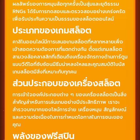
ผลลัพธ์ของการหมุนล้อทุกครั้งเป็นสุ่มและยุติธรรม
RNGs ได้รับการทดสอบและตรวจสอบอย่างเคร่งครัด
เพื่อรับประกันความเป็นธรรมของสล็อตออนไลน์
ประเภทของเกมสล็อต
คาสิโนออนไลน์มีการเสนอเกมสล็อตที่หลากหลายเพื่อ
เข้าสอดความต้องการที่แตกต่างกัน ตั้งแต่เกมสล็อต
สามวงล้อคลาสสิกที่เตือนถึงเครื่องจักรทางด้านการ์ตูน
แบบวีดีโอที่ซับซ้อนมีธีมน่าหลงใหลและคุณสมบัติโบนัส
เกมสล็อตมีสิ่งที่เหมาะกับทุกคน
ส่วนประกอบของเครื่องสล็อต
การเข้าใจองค์ประกอบต่าง ๆ ของเครื่องสล็อตเป็นสิ่ง
สำคัญสำหรับการเล่นเกมอย่างมีประสิทธิภาพ เราจะ
สำรวจบทบาทของไลน์การจ่าย เครื่องหมุน สัญลักษณ์
และความต่อเนื่องในการกำหนดโอกาสในการชนะของ
คุณ
พลังของฟรีสปิน