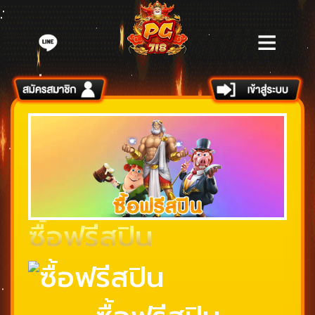
https://www.pgheng99.ai/
ซื้อฟรีสปิน