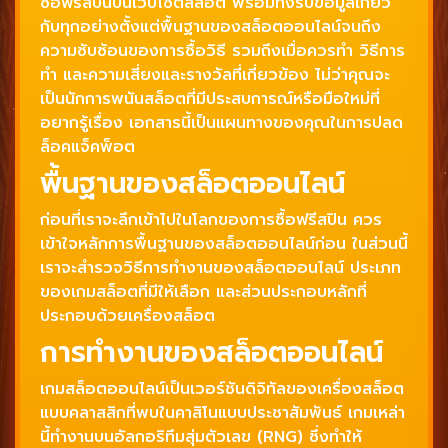
ซื้อฟรีสปินบนเว็บไซต์สล็อต พร้อมทั้งรับข้อมูลเกี่ยว
กับทุกอย่างตั้งแต่พื้นฐานของสล็อตออนไลน์จนถึง
ความซับซ้อนของการซื้อวิธี รวมถึงเมื่อควรทำ วิธีการ
ทำ และความเสี่ยงและรางวัลที่เกี่ยวข้อง ไม่ว่าคุณจะ
เป็นนักการพนันสล็อตที่มีประสบการณ์หรือมือใหม่ที่
อยากรู้เรื่อง เอกสารนี้เป็นแผนทางของคุณในการปลด
ล็อคแจ็คพ็อต
พื้นฐานของสล็อตออนไลน์
ก่อนที่เราจะลึกเข้าไปในโลกของการซื้อฟรีสปิน ควร
เข้าใจหลักการพื้นฐานของสล็อตออนไลน์ก่อน ในส่วนนี้
เราจะสำรวจวิธีการทำงานของสล็อตออนไลน์ ประเภท
ของเกมสล็อตที่มีให้เลือก และส่วนประกอบหลักที่
ประกอบด้วยเครื่องสล็อต
การทำงานของสล็อตออนไลน์
เกมสล็อตออนไลน์เป็นเวอร์ชันดิจิทัลของเครื่องสล็อต
แบบคลาสสิกที่พบในคาสิโนแบบประชาสัมพันธ์ เกมเหล่า
นี้ทำงานบนอัลกอริทึมสุ่มตัวเลข (RNG) ซึ่งทำให้