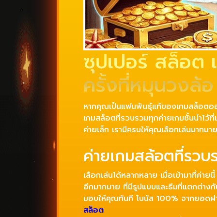
ซุปเปอร์ สล็อต เข
ครั้งที่หมุนวงล้อ
หากคุณเป็นแฟนพันธุ์แท้ของเกมสล็อตออ
เกมสล็อตที่รวบรวมทุกค่ายเกมชั้นนำไว้ท
ค่ายเล็ก เรามีครบให้คุณเลือกเล่นมากมา
ค่ายเกมสล้อตที่รวบร
เลือกเล่นได้หลากหลาย เมื่อเข้ามาที่ค
อีกมากมาย ที่มีรูปแบบและธีมที่แตกต่างกั
มอบให้คุณทันที โบนัส 100% จากยอดฝาก
สล็อต