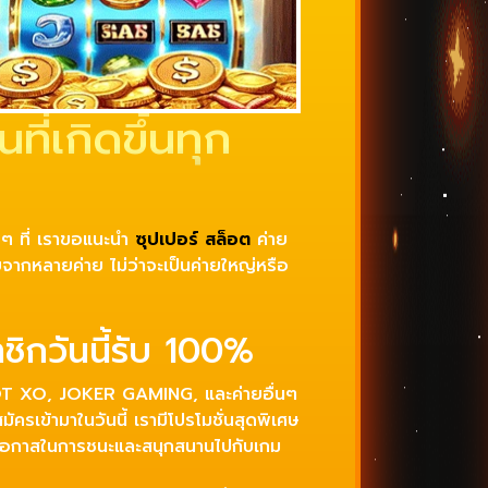
ที่เกิดขึ้นทุก
ยๆ ที่ เราขอแนะนำ
ซุปเปอร์ สล็อต
ค่าย
ยจากหลายค่าย ไม่ว่าจะเป็นค่ายใหญ่หรือ
ชิกวันนี้รับ 100%
 SLOT XO, JOKER GAMING, และค่ายอื่นๆ
ัครเข้ามาในวันนี้ เรามีโปรโมชั่นสุดพิเศษ
่มโอกาสในการชนะและสนุกสนานไปกับเกม