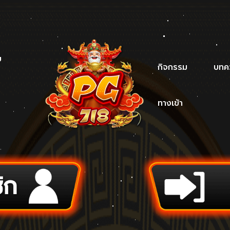
บ
กิจกรรม
บทค
ทางเข้า