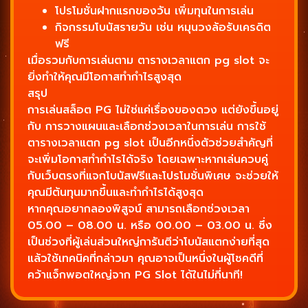
โปรโมชั่นฝากแรกของวัน เพิ่มทุนในการเล่น
กิจกรรมโบนัสรายวัน เช่น หมุนวงล้อรับเครดิต
ฟรี
เมื่อรวมกับการเล่นตาม ตารางเวลาแตก pg slot จะ
ยิ่งทำให้คุณมีโอกาสทำกำไรสูงสุด
สรุป
การเล่นสล็อต PG ไม่ใช่แค่เรื่องของดวง แต่ยังขึ้นอยู่
กับ การวางแผนและเลือกช่วงเวลาในการเล่น การใช้
ตารางเวลาแตก pg slot เป็นอีกหนึ่งตัวช่วยสำคัญที่
จะเพิ่มโอกาสทำกำไรได้จริง โดยเฉพาะหากเล่นควบคู่
กับเว็บตรงที่แจกโบนัสฟรีและโปรโมชั่นพิเศษ จะช่วยให้
คุณมีต้นทุนมากขึ้นและทำกำไรได้สูงสุด
หากคุณอยากลองพิสูจน์ สามารถเลือกช่วงเวลา
05.00 – 08.00 น. หรือ 00.00 – 03.00 น. ซึ่ง
เป็นช่วงที่ผู้เล่นส่วนใหญ่การันตีว่าโบนัสแตกง่ายที่สุด
แล้วใช้เทคนิคที่กล่าวมา คุณอาจเป็นหนึ่งในผู้โชคดีที่
คว้าแจ็กพอตใหญ่จาก PG Slot ได้ในไม่กี่นาที!