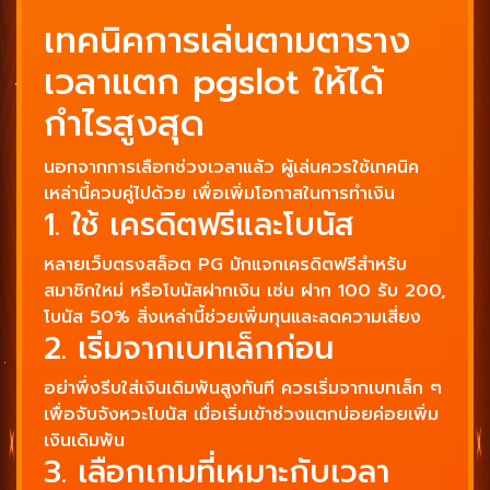
เทคนิคการเล่นตามตาราง
เวลาแตก pgslot ให้ได้
กำไรสูงสุด
นอกจากการเลือกช่วงเวลาแล้ว ผู้เล่นควรใช้เทคนิค
เหล่านี้ควบคู่ไปด้วย เพื่อเพิ่มโอกาสในการทำเงิน
1. ใช้ เครดิตฟรีและโบนัส
หลายเว็บตรงสล็อต PG มักแจกเครดิตฟรีสำหรับ
สมาชิกใหม่ หรือโบนัสฝากเงิน เช่น ฝาก 100 รับ 200,
โบนัส 50% สิ่งเหล่านี้ช่วยเพิ่มทุนและลดความเสี่ยง
2. เริ่มจากเบทเล็กก่อน
อย่าพึ่งรีบใส่เงินเดิมพันสูงทันที ควรเริ่มจากเบทเล็ก ๆ
เพื่อจับจังหวะโบนัส เมื่อเริ่มเข้าช่วงแตกบ่อยค่อยเพิ่ม
เงินเดิมพัน
3. เลือกเกมที่เหมาะกับเวลา