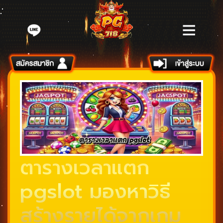
https://www.pgheng99.ai/
ตารางเวลาแตก
pgslot มองหาวิธี
สร้างรายได้จากเกม