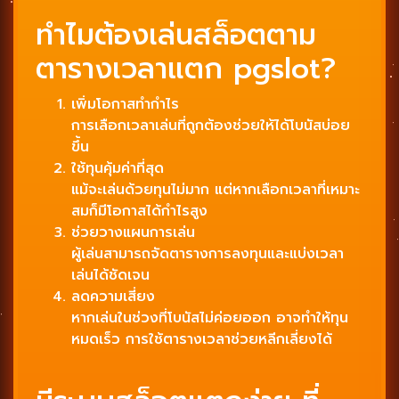
ทำไมต้องเล่นสล็อตตาม
ตารางเวลาแตก pgslot?
เพิ่มโอกาสทำกำไร
การเลือกเวลาเล่นที่ถูกต้องช่วยให้ได้โบนัสบ่อย
ขึ้น
ใช้ทุนคุ้มค่าที่สุด
แม้จะเล่นด้วยทุนไม่มาก แต่หากเลือกเวลาที่เหมาะ
สมก็มีโอกาสได้กำไรสูง
ช่วยวางแผนการเล่น
ผู้เล่นสามารถจัดตารางการลงทุนและแบ่งเวลา
เล่นได้ชัดเจน
ลดความเสี่ยง
หากเล่นในช่วงที่โบนัสไม่ค่อยออก อาจทำให้ทุน
หมดเร็ว การใช้ตารางเวลาช่วยหลีกเลี่ยงได้