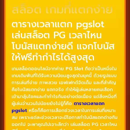
สล็อต เกมที่แตกง่าย
ตารางเวลาแตก pgslot
เล่นสล็อต PG เวลาไหน
โบนัสแตกง่ายดี แจกโบนัส
ให้ฟรีทำกำไรได้สูงสุด
เกมสล็อตออนไลน์จากค่าย
PG Slot
ถือว่าเป็นหนึ่งใน
เกมเดิมพันที่ได้รับความนิยมสูงสุดในยุคนี้ ด้วยรูปแบบ
การเล่นที่ง่าย ภาพสวย เอฟเฟกต์จัดเต็ม และที่สำคัญ
คือโบนัสแตกง่าย แตกจริง ทำให้ผู้เล่นหลายคนเลือก
เข้ามาลุ้นโชคและทำกำไรกันอย่างต่อเนื่อง แต่สิ่งหนึ่งที่
ผู้เล่นจำนวนไม่น้อยยังไม่รู้ก็คือ
ตารางเวลาแตก
pgslot
หรือก็คือการเลือกช่วงเวลาในการเล่นที่เหมาะ
สม เพราะแต่ละช่วงเวลาจะมีโอกาสทำโบนัสแตกต่างกัน
ออกไป จะพาคุณไปเจาะลึกว่า เล่นสล็อต PG เวลาไหน