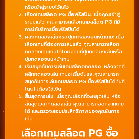
หรือเข้าสู่ระบบไว้แล้ว
เลือกเกมสล็อต PG ซื้อฟรีสปิน:
เมื่อคุณเข้าสู่
ระบบแล้ว คุณสามารถเลือกเกมสล็อต PG ที่มี
การให้บริการซื้อฟรีสปินได้
คลิกทดลองเล่นหรือปุ่มทดลองบนหน้าเกม:
เมื่อ
เลือกเกมที่ต้องการเล่นแล้ว คุณสามารถเลือก
ทดลองเล่นเกมได้โดยคลิกที่ปุ่มทดลองเล่นหรือ
ปุ่มทดลองบนหน้าเกม
เริ่มสนุกกับการเล่นเกมสล็อตทดลอง:
หลังจากที่
คลิกทดลองเล่น เกมจะเริ่มต้นและคุณสามารถ
สนุกกับการเล่นเกมสล็อต PG ซื้อฟรีสปินได้ทันที
โดยไม่ต้องใช้เงิน
สิ้นสุดการเล่น:
เมื่อคุณเลือกที่จะหยุดเล่น หรือ
สิ้นสุดเวลาทดลองเล่น คุณสามารถออกจากเกม
ได้ และตรวจสอบประสิทธิภาพของคุณในการ
เล่น
เลือกเกมสล็อต PG ซื้อ