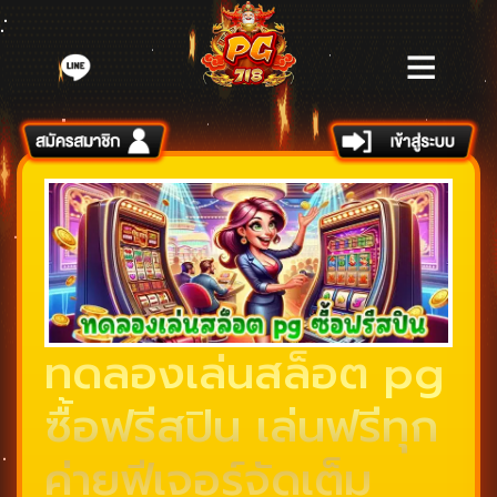
https://www.pgheng99.ai/
ทดลองเล่นสล็อต pg
ซื้อฟรีสปิน เล่นฟรีทุก
ค่ายฟีเจอร์จัดเต็ม