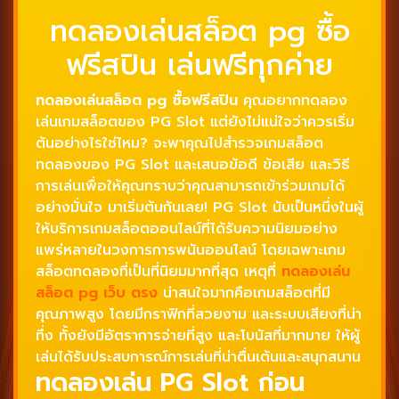
ทดลองเล่นสล็อต pg ซื้อ
ฟรีสปิน เล่นฟรีทุกค่าย
ทดลองเล่นสล็อต pg ซื้อฟรีสปิน
คุณอยากทดลอง
เล่นเกมสล็อตของ PG Slot แต่ยังไม่แน่ใจว่าควรเริ่ม
ต้นอย่างไรใช่ไหม? จะพาคุณไปสำรวจเกมสล็อต
ทดลองของ PG Slot และเสนอข้อดี ข้อเสีย และวิธี
การเล่นเพื่อให้คุณทราบว่าคุณสามารถเข้าร่วมเกมได้
อย่างมั่นใจ มาเริ่มต้นกันเลย! PG Slot นับเป็นหนึ่งในผู้
ให้บริการเกมสล็อตออนไลน์ที่ได้รับความนิยมอย่าง
แพร่หลายในวงการการพนันออนไลน์ โดยเฉพาะเกม
สล็อตทดลองที่เป็นที่นิยมมากที่สุด เหตุที่
ทดลองเล่น
สล็อต pg เว็บ ตรง
น่าสนใจมากคือเกมสล็อตที่มี
คุณภาพสูง โดยมีกราฟิกที่สวยงาม และระบบเสียงที่น่า
ทึ่ง ทั้งยังมีอัตราการจ่ายที่สูง และโบนัสที่มากมาย ให้ผู้
เล่นได้รับประสบการณ์การเล่นที่น่าตื่นเต้นและสนุกสนาน
ทดลองเล่น PG Slot ก่อน