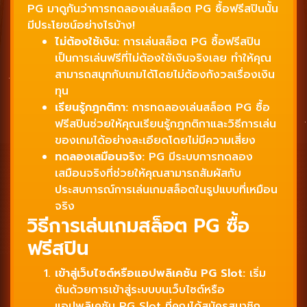
PG มาดูกันว่าการทดลองเล่นสล็อต PG ซื้อฟรีสปินนั้น
มีประโยชน์อย่างไรบ้าง!
ไม่ต้องใช้เงิน:
การเล่นสล็อต PG ซื้อฟรีสปิน
เป็นการเล่นฟรีที่ไม่ต้องใช้เงินจริงเลย ทำให้คุณ
สามารถสนุกกับเกมได้โดยไม่ต้องกังวลเรื่องเงิน
ทุน
เรียนรู้กฎกติกา:
การทดลองเล่นสล็อต PG ซื้อ
ฟรีสปินช่วยให้คุณเรียนรู้กฎกติกาและวิธีการเล่น
ของเกมได้อย่างละเอียดโดยไม่มีความเสี่ยง
ทดลองเสมือนจริง:
PG มีระบบการทดลอง
เสมือนจริงที่ช่วยให้คุณสามารถสัมผัสกับ
ประสบการณ์การเล่นเกมสล็อตในรูปแบบที่เหมือน
จริง
วิธีการเล่นเกมสล็อต PG ซื้อ
ฟรีสปิน
เข้าสู่เว็บไซต์หรือแอปพลิเคชัน PG Slot:
เริ่ม
ต้นด้วยการเข้าสู่ระบบบนเว็บไซต์หรือ
แอปพลิเคชัน PG Slot ที่คุณได้สมัครสมาชิก