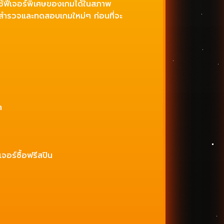
ใช้ฟีเจอร์พิเศษของเกมได้ในสภาพ
ถสำรวจและทดสอบเกมใหม่ๆ ก่อนที่จะ
า
อร์ซื้อฟรีสปิน