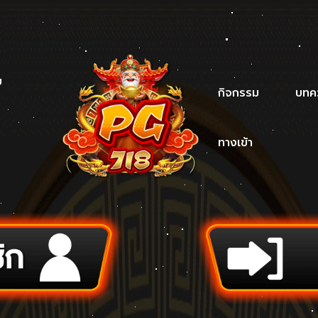
บ
กิจกรรม
บทค
ทางเข้า