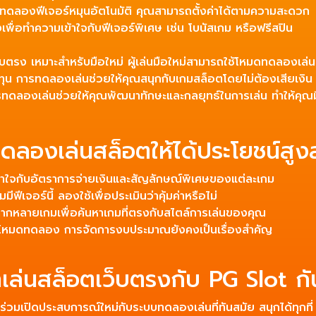
ดลองฟีเจอร์หมุนอัตโนมัติ คุณสามารถตั้งค่าได้ตามความสะดวก
พื่อทำความเข้าใจกับฟีเจอร์พิเศษ เช่น โบนัสเกม หรือฟรีสปิน
ตรง เหมาะสำหรับมือใหม่ ผู้เล่นมือใหม่สามารถใช้โหมดทดลองเล่น
ทุน การทดลองเล่นช่วยให้คุณสนุกกับเกมสล็อตโดยไม่ต้องเสียเงิน ถื
ารทดลองเล่นช่วยให้คุณพัฒนาทักษะและกลยุทธ์ในการเล่น ทำให้คุณมี
ดลองเล่นสล็อตให้ได้ประโยชน์สูง
้าใจกับอัตราการจ่ายเงินและสัญลักษณ์พิเศษของแต่ละเกม
ฟีเจอร์นี้ ลองใช้เพื่อประเมินว่าคุ้มค่าหรือไม่
ลากหลายเกมเพื่อค้นหาเกมที่ตรงกับสไตล์การเล่นของคุณ
นโหมดทดลอง การจัดการงบประมาณยังคงเป็นเรื่องสำคัญ
ล่นสล็อตเว็บตรงกับ PG Slot กั
มาร่วมเปิดประสบการณ์ใหม่กับระบบทดลองเล่นที่ทันสมัย สนุกได้ทุ