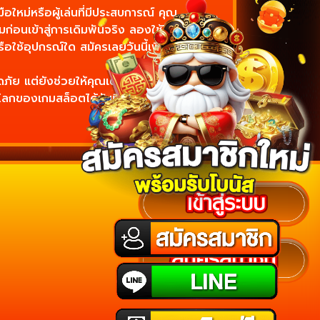
ือใหม่หรือผู้เล่นที่มีประสบการณ์ คุณ
ก่อนเข้าสู่การเดิมพันจริง ลองใช้โอกาส
อใช้อุปกรณ์ใด สมัครเลยวันนี้เพื่อเริ่ม
ดภัย แต่ยังช่วยให้คุณเตรียมพร้อมก่อน
ในโลกของเกมสล็อตได้ทันที