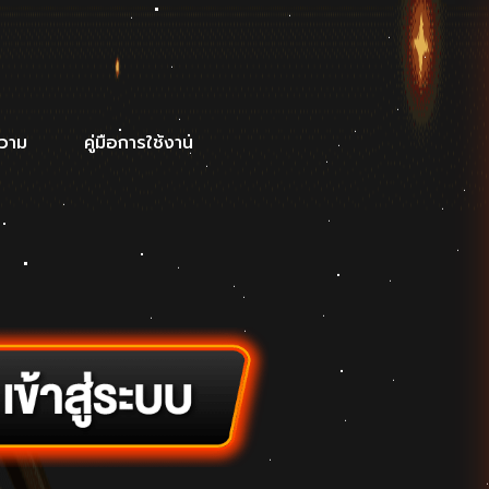
วาม
คู่มือการใช้งาน