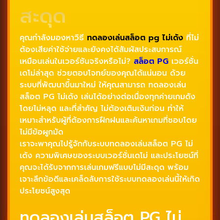
สะดุด
คุณกำลังมองหาวิธี
ทดลองเล่นสล็อต pg ไม่เด้ง
ที่ไม่
ต้องเสียค่าใช้จ่ายและยังคงได้สัมผัสประสบการณ์
เหมือนเล่นในเวอร์ชันจริงหรือไม่?
สล็อต PG
เวอร์ชั่น
เดโม่ล่าสุด ช่วยตอบโจทย์ของคุณได้แน่นอน ด้วย
ระบบที่พัฒนาขึ้นมาใหม่ ให้คุณสามารถ ทดลองเล่น
สล็อต PG ไม่เด้ง เล่นได้อย่างต่อเนื่องทุกค่ายเกมดัง
โดยไม่หลุด และที่สำคัญ ไม่ต้องเติมเงินก่อน ทำให้
เหมาะสำหรับผู้ที่ต้องการฝึกฝนและค้นหาเกมที่ชอบโดย
ไม่มีข้อผูกมัด
เราจะพาคุณไปรู้จักกับระบบทดลองเล่นสล็อต PG ไม่
เด้ง ความพิเศษของระบบเวอร์ชั่นเดโม่ และประโยชน์ที่
คุณจะได้รับจากการเล่นเกมฟรีแบบไม่มีสะดุด พร้อม
เจาะลึกข้อดีและเคล็ดลับการใช้ระบบทดลองเล่นนี้ให้เกิด
ประโยชน์สูงสุด
ทดลองเล่นสล็อต PG ไม่