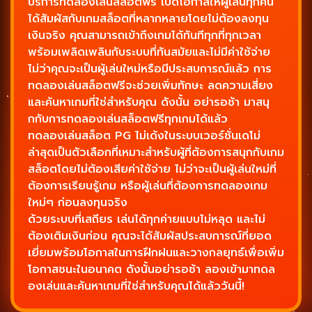
บริการทดลองเล่นสล็อตฟรี เปิดโอกาสให้ผู้เล่นทุกคน
ได้สัมผัสกับเกมสล็อตที่หลากหลายโดยไม่ต้องลงทุน
เงินจริง คุณสามารถเข้าถึงเกมได้ทันทีทุกที่ทุกเวลา
พร้อมเพลิดเพลินกับระบบที่ทันสมัยและไม่มีค่าใช้จ่าย
ไม่ว่าคุณจะเป็นผู้เล่นใหม่หรือมีประสบการณ์แล้ว การ
ทดลองเล่นสล็อตฟรีจะช่วยเพิ่มทักษะ ลดความเสี่ยง
และค้นหาเกมที่ใช่สำหรับคุณ ดังนั้น อย่ารอช้า มาสนุ
กกับการทดลองเล่นสล็อตฟรีทุกเกมได้แล้ว
ทดลองเล่นสล็อต PG ไม่เด้งในระบบเวอร์ชั่นเดโม่
ล่าสุดเป็นตัวเลือกที่เหมาะสำหรับผู้ที่ต้องการสนุกกับเกม
สล็อตโดยไม่ต้องเสียค่าใช้จ่าย ไม่ว่าจะเป็นผู้เล่นใหม่ที่
ต้องการเรียนรู้เกม หรือผู้เล่นที่ต้องการทดลองเกม
ใหม่ๆ ก่อนลงทุนจริง
ด้วยระบบที่เสถียร เล่นได้ทุกค่ายแบบไม่หลุด และไม่
ต้องเติมเงินก่อน คุณจะได้สัมผัสประสบการณ์ที่ยอด
เยี่ยมพร้อมโอกาสในการฝึกฝนและวางกลยุทธ์เพื่อเพิ่ม
โอกาสชนะในอนาคต ดังนั้นอย่ารอช้า ลองเข้ามาทดล
องเล่นและค้นหาเกมที่ใช่สำหรับคุณได้แล้ววันนี้!