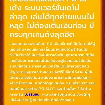
เด้ง ระบบเวอร์ชั่นเดโม่
ล่าสุด เล่นได้ทุกค่ายแบบไม่
หลุด ไม่ต้องเติมเงินก่อน มี
ครบทุกเกมดังสุดฮิต
ระบบทดลองเล่นสล็อต PG เป็นบริการที่เปิดโอกาสให้ผู้
เล่นได้ทดลองเล่นเกมสล็อตออนไลน์ได้ฟรี โดยไม่
จำเป็นต้องใช้เงินจริงในการเดิมพัน คุณสามารถเข้าถึง
เกมที่ต้องการและเล่นได้เสมือนอยู่ในเกมเวอร์ชันเต็ม
ระบบที่เสถียร การเล่นในเวอร์ชั่นเดโม่ล่าสุดช่วยลด
ปัญหาการหลุดระหว่างเล่น เล่นฟรีไม่มีค่าใช้จ่าย ผู้เล่น
ไม่ต้องเติมเงินก่อน แต่ยังสามารถเพลิดเพลินกับทุก
ฟีเจอร์ของเกม เข้าถึงได้ทุกเกมดัง ระบบนี้รวบรวมเกม
ยอดนิยมจากค่าย PG SLOT และค่ายอื่นๆ ไว้อย่าง
ครบครัน
โปรโมชั่น
เหมาะสำหรับผู้เริ่มต้น ช่วยให้ผู้
เล่นใหม่เรียนรู้เกมก่อนที่จะตัดสินใจลงทุน