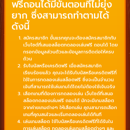
ฟรีถอนได้มีขั้นตอนที่ไม่ยุ่ง
ยาก ซึ่งสามารถทำตามได้
ดังนี้
สมัครสมาชิก ขั้นแรกคุณจะต้องสมัครสมาชิกกับ
เว็บไซต์ที่เสนอสล็อตทดลองเล่นฟรี ถอนได้ โดย
กรอกข้อมูลส่วนตัวและข้อมูลการติดต่อให้ครบ
ถ้วน
รับโบนัสหรือเครดิตฟรี เมื่อสมัครสมาชิก
เรียบร้อยแล้ว คุณจะได้รับโบนัสหรือเครดิตฟรีที่
ใช้ในการทดลองเล่นสล็อตฟรี ซึ่งจะเป็นจำนวน
เงินที่สามารถใช้เล่นเกมได้โดยไม่ต้องใช้เงินจริง
เลือกเกมที่ต้องการทดลองเล่น เว็บไซต์ที่เสนอ
สล็อตทดลองเล่นฟรี ถอนได้ มักจะมีเกมสล็อต
จากค่ายเกมต่างๆ ให้เลือกเล่น คุณสามารถเลือก
เกมที่คุณสนใจและเริ่มทดลองเล่นได้ทันที
เล่นเกมสล็อต ใช้โบนัสหรือเครดิตฟรีที่ได้รับใน
การเล่นสล็อต ทดลองเล่นเกมสล็อตต่างๆ และ