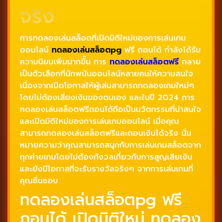
จริง
การทดลองเล่นสล็อตที่เปิดมิติใหม่ของการเล่นเกม
ออนไลน์
ทดลองเล่นสล็อตpg
ฟรี ถอนได้ กำลังได้รับ
ความนิยมเพิ่มมากขึ้น การ
ทดลองเล่นสล็อตฟรี
กลาย
เป็นตัวเลือกที่นักพนันออนไลน์หลายคนให้ความสนใจ
เนื่องจากเปิดโอกาสให้ผู้เล่นสามารถทดลองเกมใหม่ๆ
โดยไม่ต้องเสี่ยงเงินของตนเอง และในปี 2024 การ
ทดลองเล่นสล็อตฟรีถอนได้ถือเป็นนวัตกรรมที่น่าสนใจ
และเปิดมิติใหม่ของการเล่นเกมออนไลน์ เมื่อคุณ
สามารถทดลองเล่นสล็อตฟรีและถอนเงินได้จริง นั่น
หมายความว่าคุณสามารถสนุกกับการเล่นเกมสล็อตจาก
ทุกค่ายเกมโดยไม่ต้องกังวลเกี่ยวกับการสูญเสียเงิน
และยังมีโอกาสที่จะรับรางวัลจริงๆ จากการเล่นเกมที่
คุณชื่นชอบ
ทดลองเล่นสล็อตpg
ฟรี
ถอนได้ เปิดมิติใหม่ ทดลอง