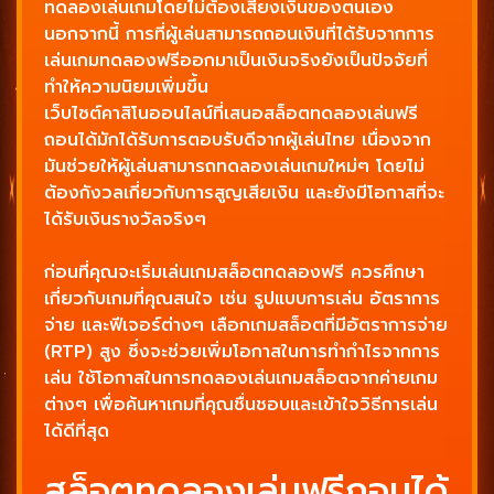
ทดลองเล่นเกมโดยไม่ต้องเสี่ยงเงินของตนเอง
นอกจากนี้ การที่ผู้เล่นสามารถถอนเงินที่ได้รับจากการ
เล่นเกมทดลองฟรีออกมาเป็นเงินจริงยังเป็นปัจจัยที่
ทำให้ความนิยมเพิ่มขึ้น
เว็บไซต์คาสิโนออนไลน์ที่เสนอสล็อตทดลองเล่นฟรี
ถอนได้มักได้รับการตอบรับดีจากผู้เล่นไทย เนื่องจาก
มันช่วยให้ผู้เล่นสามารถทดลองเล่นเกมใหม่ๆ โดยไม่
ต้องกังวลเกี่ยวกับการสูญเสียเงิน และยังมีโอกาสที่จะ
ได้รับเงินรางวัลจริงๆ
ก่อนที่คุณจะเริ่มเล่นเกมสล็อตทดลองฟรี ควรศึกษา
เกี่ยวกับเกมที่คุณสนใจ เช่น รูปแบบการเล่น อัตราการ
จ่าย และฟีเจอร์ต่างๆ เลือกเกมสล็อตที่มีอัตราการจ่าย
(RTP) สูง ซึ่งจะช่วยเพิ่มโอกาสในการทำกำไรจากการ
เล่น ใช้โอกาสในการทดลองเล่นเกมสล็อตจากค่ายเกม
ต่างๆ เพื่อค้นหาเกมที่คุณชื่นชอบและเข้าใจวิธีการเล่น
ได้ดีที่สุด
สล็อตทดลองเล่นฟรีถอนได้