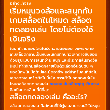
อย่างแท้จริง
เริ่มหมุนวงล้อและสนุกกับ
เกมสล็อตในโหมด สล็อต
ทดลองเล่น โดยไม่ต้องใช้
เงินจริง
ในยุคที่เกมออนไลน์ได้รับความนิยมอย่างแพร่หลาย
เกมสล็อตกลายเป็นหนึ่งในเกมที่คนทั่วโลกต่างชื่นชอบ
ด้วยรูปแบบการเล่นที่ง่าย สนุก และมีโอกาสลุ้นรางวัล
ใหญ่ ทำให้เกมสล็อตกลายเป็นตัวเลือกอันดับต้น ๆ
ของนักพนันมือใหม่และมืออาชีพ แต่สำหรับคนที่ยังไม่
เคยลองเล่นหรือยังไม่มั่นใจ การเข้าไปทดลองเล่นใน
โหมดสล็อตทดลองเล่น
ทดลองเล่นสล็อตpg เว็บตรง
ถือเป็นทางเลือกที่ดีที่สุด
สล็อตทดลองเล่น คืออะไร?
สล็อตทดลองเล่น คือโหมดที่ให้ผู้เล่นสามารถเข้าไปหมุน