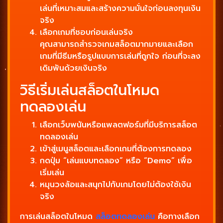
เล่นที่เหมาะสมและสร้างความมั่นใจก่อนลงทุนเงิน
จริง
เลือกเกมที่ชอบก่อนเล่นจริง
คุณสามารถสำรวจเกมสล็อตมากมายและเลือก
เกมที่มีธีมหรือรูปแบบการเล่นที่ถูกใจ ก่อนที่จะลง
เดิมพันด้วยเงินจริง
วิธีเริ่มเล่นสล็อตในโหมด
ทดลองเล่น
เลือกเว็บพนันหรือแพลตฟอร์มที่มีบริการสล็อต
ทดลองเล่น
เข้าสู่เมนูสล็อตและเลือกเกมที่ต้องการทดลอง
กดปุ่ม “เล่นแบบทดลอง” หรือ “Demo” เพื่อ
เริ่มเล่น
หมุนวงล้อและสนุกไปกับเกมโดยไม่ต้องใช้เงิน
จริง
การเล่นสล็อตในโหมด
สล็อตทดลองเล่น
คือทางเลือก