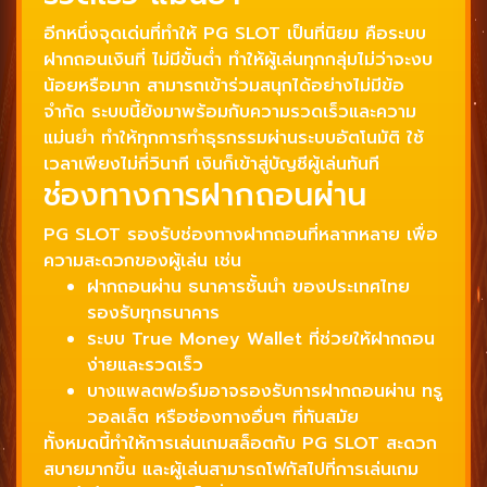
อีกหนึ่งจุดเด่นที่ทำให้ PG SLOT เป็นที่นิยม คือระบบ
ฝากถอนเงินที่ ไม่มีขั้นต่ำ ทำให้ผู้เล่นทุกกลุ่มไม่ว่าจะงบ
น้อยหรือมาก สามารถเข้าร่วมสนุกได้อย่างไม่มีข้อ
จำกัด ระบบนี้ยังมาพร้อมกับความรวดเร็วและความ
แม่นยำ ทำให้ทุกการทำธุรกรรมผ่านระบบอัตโนมัติ ใช้
เวลาเพียงไม่กี่วินาที เงินก็เข้าสู่บัญชีผู้เล่นทันที
ช่องทางการฝากถอนผ่าน
PG SLOT รองรับช่องทางฝากถอนที่หลากหลาย เพื่อ
ความสะดวกของผู้เล่น เช่น
ฝากถอนผ่าน ธนาคารชั้นนำ ของประเทศไทย
รองรับทุกธนาคาร
ระบบ True Money Wallet ที่ช่วยให้ฝากถอน
ง่ายและรวดเร็ว
บางแพลตฟอร์มอาจรองรับการฝากถอนผ่าน ทรู
วอลเล็ต หรือช่องทางอื่นๆ ที่ทันสมัย
ทั้งหมดนี้ทำให้การเล่นเกมสล็อตกับ PG SLOT สะดวก
สบายมากขึ้น และผู้เล่นสามารถโฟกัสไปที่การเล่นเกม