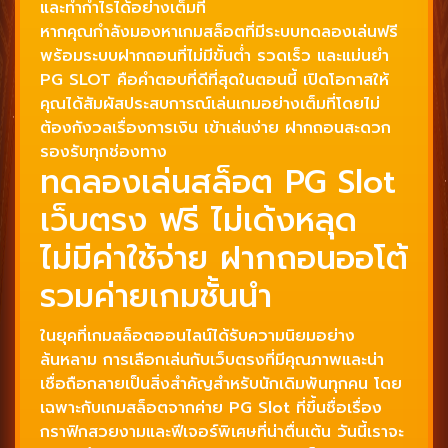
และทำกำไรได้อย่างเต็มที่
หากคุณกำลังมองหาเกมสล็อตที่มีระบบทดลองเล่นฟรี
พร้อมระบบฝากถอนที่ไม่มีขั้นต่ำ รวดเร็ว และแม่นยำ
PG SLOT คือคำตอบที่ดีที่สุดในตอนนี้ เปิดโอกาสให้
คุณได้สัมผัสประสบการณ์เล่นเกมอย่างเต็มที่โดยไม่
ต้องกังวลเรื่องการเงิน เข้าเล่นง่าย ฝากถอนสะดวก
รองรับทุกช่องทาง
ทดลองเล่นสล็อต PG Slot
เว็บตรง ฟรี ไม่เด้งหลุด
ไม่มีค่าใช้จ่าย ฝากถอนออโต้
รวมค่ายเกมชั้นนำ
ในยุคที่เกมสล็อตออนไลน์ได้รับความนิยมอย่าง
ล้นหลาม การเลือกเล่นกับเว็บตรงที่มีคุณภาพและน่า
เชื่อถือกลายเป็นสิ่งสำคัญสำหรับนักเดิมพันทุกคน โดย
เฉพาะกับเกมสล็อตจากค่าย PG Slot ที่ขึ้นชื่อเรื่อง
กราฟิกสวยงามและฟีเจอร์พิเศษที่น่าตื่นเต้น วันนี้เราจะ