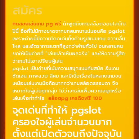
สมัคร
ทดลองเล่นเกม pg ฟรี
ถ้าพูดถึงเกมสล็อตออนไลน์ใน
ปีนี้ ชื่อที่ไม่มีทางขาดจากบทสนทนาแน่นอนคือ
pgslot
เพราะค่ายนี้มีความโดดเด่นทั้งด้านรูปแบบเกม ความลื่น
ไหล และอัตราการแตกที่สูงกว่าค่ายทั่วไป จนหลายคน
ยกให้เป็นค่ายที่ “เล่นแล้วเห็นผลจริง” และให้ความรู้สึก
ว่าเกมไม่เอาเปรียบผู้เล่น
pgslot เป็นค่ายที่เน้นความสนุกแบบทันสมัย ธีมเกม
ชัดเจน ภาพสวย สีคม และมีเนื้อเรื่องในหลายเกมจน
เหมือนเล่นเกมมือถือมากกว่าเกมสล็อตธรรมดา จึง
เหมาะกับผู้เล่นทุกกลุ่ม ไม่ว่าจะเล่นเพื่อความสนุกหรือ
เล่นเพื่อทำกำไร
สล็อตpg เครดิตฟรี 100
จุดเด่นที่ทำให้ pgslot
ครองใจผู้เล่นจำนวนมาก
ตั้งแต่เปิดตัวจนถึงปัจจุบัน