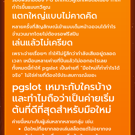
กำไรขึ้นแบบทวีคูณ
แตกใหญ่แบบไม่คาดคิด
หลายครั้งที่สัญลักษณ์เข้าแบบเต็มหน้าจอจนได้กำไร
จำนวนมากโดยไม่ต้องรอฟรีสปิน
เล่นแล้วไม่เครียด
เพราะจ่ายเรื่อยๆ ทำให้ไม่รู้สึกว่ากำลังเสียอยู่ตลอด
เวลา เหมือนหลายค่ายที่ปั่นแล้วไม่ออกอะไรเลย
ทั้งหมดนี้ทำให้ pgslot เป็นค่ายที่ “มือใหม่ก็ทำกำไรได้
จริง” ไม่ใช่ค่ายที่ต้องใช้ประสบการณ์เยอะ
pgslot เหมาะกับใครบ้าง
และทำไมถือว่าเป็นค่ายเริ่ม
ต้นที่ดีที่สุดสำหรับมือใหม่
ค่ายนี้เหมาะกับผู้เล่นหลากหลายกลุ่ม เช่น:
มือใหม่ที่อยากลองเล่นสล็อตแต่ไม่อยากงง