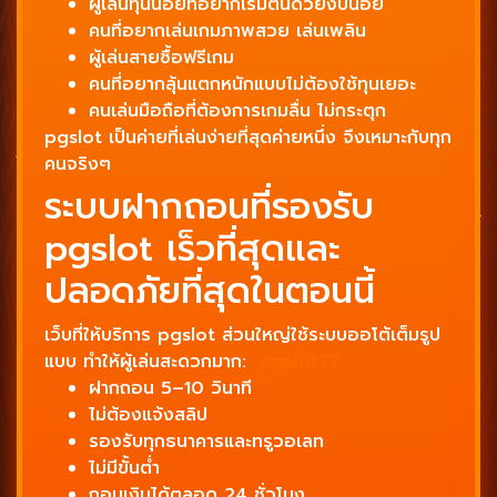
ผู้เล่นทุนน้อยที่อยากเริ่มต้นด้วยงบน้อย
คนที่อยากเล่นเกมภาพสวย เล่นเพลิน
ผู้เล่นสายซื้อฟรีเกม
คนที่อยากลุ้นแตกหนักแบบไม่ต้องใช้ทุนเยอะ
คนเล่นมือถือที่ต้องการเกมลื่น ไม่กระตุก
pgslot เป็นค่ายที่เล่นง่ายที่สุดค่ายหนึ่ง จึงเหมาะกับทุก
คนจริงๆ
ระบบฝากถอนที่รองรับ
pgslot เร็วที่สุดและ
ปลอดภัยที่สุดในตอนนี้
เว็บที่ให้บริการ pgslot ส่วนใหญ่ใช้ระบบออโต้เต็มรูป
แบบ ทำให้ผู้เล่นสะดวกมาก:
pgslot77
ฝากถอน 5–10 วินาที
ไม่ต้องแจ้งสลิป
รองรับทุกธนาคารและทรูวอเลท
ไม่มีขั้นต่ำ
ถอนเงินได้ตลอด 24 ชั่วโมง