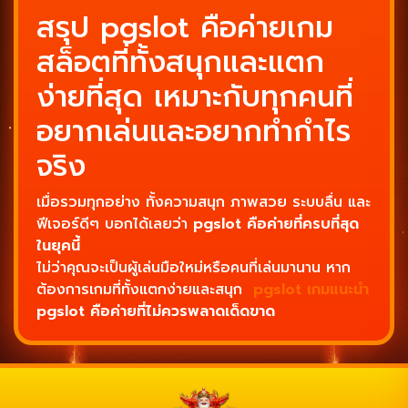
สรุป pgslot คือค่ายเกม
สล็อตที่ทั้งสนุกและแตก
ง่ายที่สุด เหมาะกับทุกคนที่
อยากเล่นและอยากทำกำไร
จริง
เมื่อรวมทุกอย่าง ทั้งความสนุก ภาพสวย ระบบลื่น และ
ฟีเจอร์ดีๆ บอกได้เลยว่า
pgslot คือค่ายที่ครบที่สุด
ในยุคนี้
ไม่ว่าคุณจะเป็นผู้เล่นมือใหม่หรือคนที่เล่นมานาน หาก
ต้องการเกมที่ทั้งแตกง่ายและสนุก
pgslot เกมแนะนำ
pgslot คือค่ายที่ไม่ควรพลาดเด็ดขาด