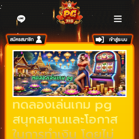
https://www.pgheng99.ai/
ทดลองเล่นเกม pg
สนุกสนานและโอกาส
ในการทำเงิน โดยไม่