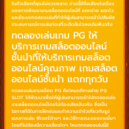
ในตัวเลือกที่คุณไม่ควรพลาด ค่ายนี้มีชื่อเสียงในเรื่อง
ของการพัฒนาเกมสล็อตออนไลน์ที่ แตกง่าย แตกไว
และมีระบบทดลองเล่นที่ทำให้ผู้เล่นสามารถเข้าไปสัมผัส
ประสบการณ์การเล่นก่อนที่จะตัดสินใจลงเดิมพันจริง
ทดลองเล่นเกม PG ให้
บริการเกมสล็อตออนไลน์
ชั้นนำที่ให้บริการเกมสล็อต
ออนไลน์คุณภาพ เกมสล็อต
ออนไลน์ชั้นนำ แตกทุกวัน
ทดลองเล่นเกมสล็อต PG คือโหมดที่ทางค่าย PG
SLOT ได้พัฒนาเพื่อให้ผู้เล่นสามารถเข้าไปทดลองเล่น
เกมสล็อตออนไลน์โดยไม่ต้องเสียเงินจริง ซึ่งเป็น
โอกาสที่ดีในการฝึกฝนและทำความเข้าใจเกี่ยวกับรูป
แบบการเล่น ฟีเจอร์ต่างๆ และวิธีการชนะของเกมนั้นๆ
โดยที่ไม่ต้องมีความเสี่ยงใดๆ โหมดทดลองเล่นนี้มี