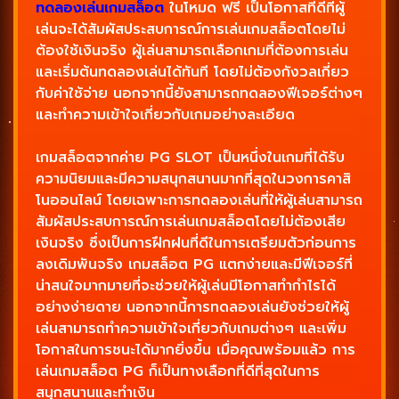
ทดลองเล่นเกมสล็อต
ในโหมด ฟรี เป็นโอกาสที่ดีที่ผู้
เล่นจะได้สัมผัสประสบการณ์การเล่นเกมสล็อตโดยไม่
ต้องใช้เงินจริง ผู้เล่นสามารถเลือกเกมที่ต้องการเล่น
และเริ่มต้นทดลองเล่นได้ทันที โดยไม่ต้องกังวลเกี่ยว
กับค่าใช้จ่าย นอกจากนี้ยังสามารถทดลองฟีเจอร์ต่างๆ
และทำความเข้าใจเกี่ยวกับเกมอย่างละเอียด
เกมสล็อตจากค่าย PG SLOT เป็นหนึ่งในเกมที่ได้รับ
ความนิยมและมีความสนุกสนานมากที่สุดในวงการคาสิ
โนออนไลน์ โดยเฉพาะการทดลองเล่นที่ให้ผู้เล่นสามารถ
สัมผัสประสบการณ์การเล่นเกมสล็อตโดยไม่ต้องเสีย
เงินจริง ซึ่งเป็นการฝึกฝนที่ดีในการเตรียมตัวก่อนการ
ลงเดิมพันจริง เกมสล็อต PG แตกง่ายและมีฟีเจอร์ที่
น่าสนใจมากมายที่จะช่วยให้ผู้เล่นมีโอกาสทำกำไรได้
อย่างง่ายดาย นอกจากนี้การทดลองเล่นยังช่วยให้ผู้
เล่นสามารถทำความเข้าใจเกี่ยวกับเกมต่างๆ และเพิ่ม
โอกาสในการชนะได้มากยิ่งขึ้น เมื่อคุณพร้อมแล้ว การ
เล่นเกมสล็อต PG ก็เป็นทางเลือกที่ดีที่สุดในการ
สนุกสนานและทำเงิน