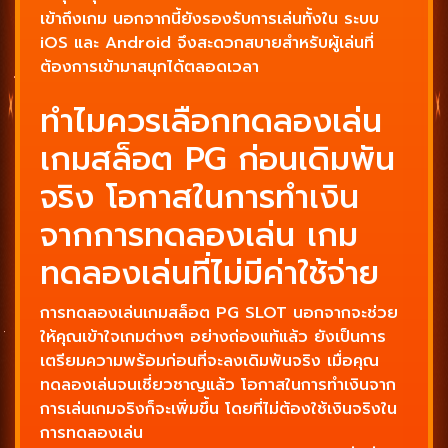
เข้าถึงเกม นอกจากนี้ยังรองรับการเล่นทั้งใน ระบบ
iOS และ Android จึงสะดวกสบายสำหรับผู้เล่นที่
ต้องการเข้ามาสนุกได้ตลอดเวลา
ทำไมควรเลือกทดลองเล่น
เกมสล็อต PG ก่อนเดิมพัน
จริง โอกาสในการทำเงิน
จากการทดลองเล่น เกม
ทดลองเล่นที่ไม่มีค่าใช้จ่าย
การทดลองเล่นเกมสล็อต PG SLOT นอกจากจะช่วย
ให้คุณเข้าใจเกมต่างๆ อย่างถ่องแท้แล้ว ยังเป็นการ
เตรียมความพร้อมก่อนที่จะลงเดิมพันจริง เมื่อคุณ
ทดลองเล่นจนเชี่ยวชาญแล้ว โอกาสในการทำเงินจาก
การเล่นเกมจริงก็จะเพิ่มขึ้น โดยที่ไม่ต้องใช้เงินจริงใน
การทดลองเล่น