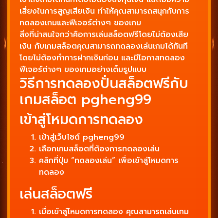
เสี่ยงในการสูญเสียเงิน ทำให้คุณสามารถสนุกกับการ
ทดลองเกมและฟีเจอร์ต่างๆ ของเกม
สิ่งที่น่าสนใจกว่าคือการเล่นสล็อตฟรีโดยไม่ต้องเสีย
เงิน กับเกมสล็อตคุณสามารถทดลองเล่นเกมได้ทันที
โดยไม่ต้องทำการฝากเงินก่อน และมีโอกาสทดลอง
ฟีเจอร์ต่างๆ ของเกมอย่างเต็มรูปแบบ
วิธีการทดลองปั่นสล็อตฟรีกับ
เกมสล็อต pgheng99
เข้าสู่โหมดการทดลอง
เข้าสู่เว็บไซต์ pgheng99
เลือกเกมสล็อตที่ต้องการทดลองเล่น
คลิกที่ปุ่ม “ทดลองเล่น” เพื่อเข้าสู่โหมดการ
ทดลอง
เล่นสล็อตฟรี
เมื่อเข้าสู่โหมดการทดลอง คุณสามารถเล่นเกม