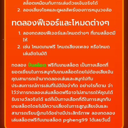
สล็อตเหมือนกับการเล่นด้วยเงินจริงได้
ลองเสี่ยงโชคและดูผลลัพธ์ของการหมุนวงล้อ
ทดลองฟีเจอร์และโหมดต่างๆ
ลองทดสอบฟีเจอร์และโหมดต่างๆ ที่เกมสล็อตมี
ให้
เช่น โหมดเกมฟรี โหมดเสียงเพลง หรือโหมด
เล่นอัตโนมัติ
ทดลอง
ปั่นสล็อต
ฟรีกับเกมสล็อต เป็นทางเลือกที่
ยอดเยี่ยมในการสนุกกับเกมสล็อตโดยไม่ต้องเสียเงิน
คุณสามารถเข้ามาทดลองเล่นและสนุกไปกับ
ประสบการณ์การเล่นที่ไม่มีข้อจำกัด อย่างไรก็ตาม จำ
ไว้ว่าการทดลองเล่นสล็อตฟรีอาจไม่สามารถให้คุณได้
รับรางวัลจริงได้ แต่ก็เป็นทางเลือกที่ดีในการสนุกกับ
เกมสล็อตโดยไม่มีความเสี่ยงในการสูญเสียเงินและ
สามารถเรียนรู้เกมได้อย่างมีประสิทธิภาพ ลองทดลอง
เล่นสล็อตฟรีกับเกมสล็อต pgheng99 ได้เลยวันนี้