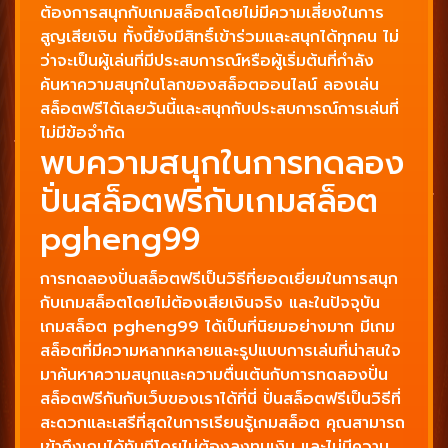
ต้องการสนุกกับเกมสล็อตโดยไม่มีความเสี่ยงในการ
สูญเสียเงิน ทั้งนี้ยังมีสิทธิ์เข้าร่วมและสนุกได้ทุกคน ไม่
ว่าจะเป็นผู้เล่นที่มีประสบการณ์หรือผู้เริ่มต้นที่กำลัง
ค้นหาความสนุกในโลกของสล็อตออนไลน์ ลองเล่น
สล็อตฟรีได้เลยวันนี้และสนุกกับประสบการณ์การเล่นที่
ไม่มีข้อจำกัด
พบความสนุกในการทดลอง
ปั่นสล็อตฟรีกับเกมสล็อต
pgheng99
การทดลองปั่นสล็อตฟรีเป็นวิธีที่ยอดเยี่ยมในการสนุก
กับเกมสล็อตโดยไม่ต้องเสียเงินจริง และในปัจจุบัน
เกมสล็อต pgheng99 ได้เป็นที่นิยมอย่างมาก มีเกม
สล็อตที่มีความหลากหลายและรูปแบบการเล่นที่น่าสนใจ
มาค้นหาความสนุกและความตื่นเต้นกับการทดลองปั่น
สล็อตฟรีกันกับเว็บของเราได้ที่นี่ ปั่นสล็อตฟรีเป็นวิธีที่
สะดวกและเสรีที่สุดในการเรียนรู้เกมสล็อต คุณสามารถ
เข้าถึงเกมได้ทันทีโดยไม่ต้องลงทุนเงิน และไม่มีความ