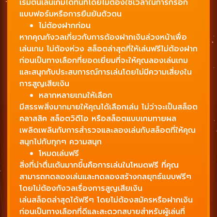
เริ่มต้นเล่นเกมได้ทันทีโดยไม่ต้องใช้เวลาในการกรอก
แบบฟอร์มหรือการยืนยันตัวตน
ไม่ต้องฝากก่อน
หากคุณกังวลเกี่ยวกับการต้องฝากเงินล่วงหน้าเพื่อ
เล่นเกม ไม่ต้องห่วง สล็อตล่าสุดที่ให้เล่นฟรีไม่ต้องฝาก
ก่อนเป็นทางเลือกที่ยอดเยี่ยมที่จะให้คุณลองเล่นเกม
และสนุกกับประสบการณ์การเล่นโดยไม่มีความเสี่ยงใน
การสูญเสียเงิน
หลากหลายเกมให้เลือก
มีสรรพสิ่งมากมายให้คุณได้เลือกเล่น ไม่ว่าจะเป็นสล็อต
คลาสสิค สล็อตวิดีโอ หรือสล็อตแบบเกมทายผล
เพลิดเพลินกับการสำรวจและลองเล่นกับสล็อตที่ให้คุณ
สนุกไปกับทุกๆ ความสนุก
โหมดเล่นฟรี
สิ่งที่น่าตื่นเต้นมากขึ้นคือการเล่นในโหมดฟรี ที่คุณ
สามารถทดลองเล่นและทดลองสร้างกลยุทธ์แบบฟรีๆ
โดยไม่ต้องกังวลเรื่องการสูญเสียเงิน
เล่นสล็อตล่าสุดได้ฟรีๆ โดยไม่ต้องสมัครหรือฝากเงิน
ก่อนเป็นทางเลือกที่ดีและสะดวกสบายสำหรับผู้เล่นที่