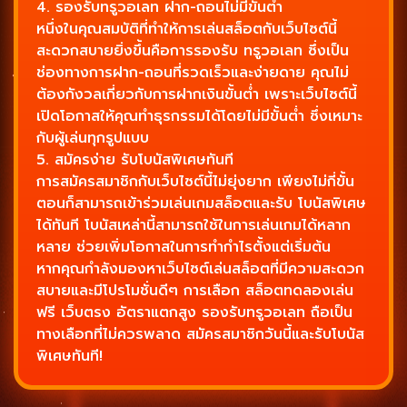
4. รองรับทรูวอเลท ฝาก-ถอนไม่มีขั้นต่ำ
หนึ่งในคุณสมบัติที่ทำให้การเล่นสล็อตกับเว็บไซต์นี้
สะดวกสบายยิ่งขึ้นคือการรองรับ ทรูวอเลท ซึ่งเป็น
ช่องทางการฝาก-ถอนที่รวดเร็วและง่ายดาย คุณไม่
ต้องกังวลเกี่ยวกับการฝากเงินขั้นต่ำ เพราะเว็บไซต์นี้
เปิดโอกาสให้คุณทำธุรกรรมได้โดยไม่มีขั้นต่ำ ซึ่งเหมาะ
กับผู้เล่นทุกรูปแบบ
5. สมัครง่าย รับโบนัสพิเศษทันที
การสมัครสมาชิกกับเว็บไซต์นี้ไม่ยุ่งยาก เพียงไม่กี่ขั้น
ตอนก็สามารถเข้าร่วมเล่นเกมสล็อตและรับ โบนัสพิเศษ
ได้ทันที โบนัสเหล่านี้สามารถใช้ในการเล่นเกมได้หลาก
หลาย ช่วยเพิ่มโอกาสในการทำกำไรตั้งแต่เริ่มต้น
หากคุณกำลังมองหาเว็บไซต์เล่นสล็อตที่มีความสะดวก
สบายและมีโปรโมชั่นดีๆ การเลือก สล็อตทดลองเล่น
ฟรี เว็บตรง อัตราแตกสูง รองรับทรูวอเลท ถือเป็น
ทางเลือกที่ไม่ควรพลาด สมัครสมาชิกวันนี้และรับโบนัส
พิเศษทันที!