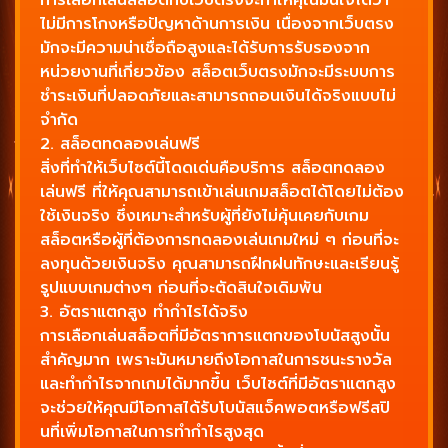
ไม่มีการโกงหรือปัญหาด้านการเงิน เนื่องจากเว็บตรง
มักจะมีความน่าเชื่อถือสูงและได้รับการรับรองจาก
หน่วยงานที่เกี่ยวข้อง สล็อตเว็บตรงมักจะมีระบบการ
ชำระเงินที่ปลอดภัยและสามารถถอนเงินได้จริงแบบไม่
จำกัด
2. สล็อตทดลองเล่นฟรี
สิ่งที่ทำให้เว็บไซต์นี้โดดเด่นคือบริการ สล็อตทดลอง
เล่นฟรี ที่ให้คุณสามารถเข้าเล่นเกมสล็อตได้โดยไม่ต้อง
ใช้เงินจริง ซึ่งเหมาะสำหรับผู้ที่ยังไม่คุ้นเคยกับเกม
สล็อตหรือผู้ที่ต้องการทดลองเล่นเกมใหม่ ๆ ก่อนที่จะ
ลงทุนด้วยเงินจริง คุณสามารถฝึกฝนทักษะและเรียนรู้
รูปแบบเกมต่างๆ ก่อนที่จะตัดสินใจเดิมพัน
3. อัตราแตกสูง ทำกำไรได้จริง
การเลือกเล่นสล็อตที่มีอัตราการแตกของโบนัสสูงนั้น
สำคัญมาก เพราะมันหมายถึงโอกาสในการชนะรางวัล
และทำกำไรจากเกมได้มากขึ้น เว็บไซต์ที่มีอัตราแตกสูง
จะช่วยให้คุณมีโอกาสได้รับโบนัสแจ็คพอตหรือฟรีสปิ
นที่เพิ่มโอกาสในการทำกำไรสูงสุด