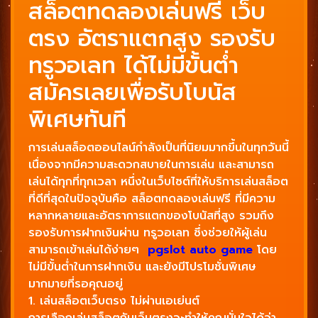
สล็อตทดลองเล่นฟรี เว็บ
ตรง อัตราแตกสูง รองรับ
ทรูวอเลท ได้ไม่มีขั้นต่ำ
สมัครเลยเพื่อรับโบนัส
พิเศษทันที
การเล่นสล็อตออนไลน์กำลังเป็นที่นิยมมากขึ้นในทุกวันนี้
เนื่องจากมีความสะดวกสบายในการเล่น และสามารถ
เล่นได้ทุกที่ทุกเวลา หนึ่งในเว็บไซต์ที่ให้บริการเล่นสล็อต
ที่ดีที่สุดในปัจจุบันคือ สล็อตทดลองเล่นฟรี ที่มีความ
หลากหลายและอัตราการแตกของโบนัสที่สูง รวมถึง
รองรับการฝากเงินผ่าน ทรูวอเลท ซึ่งช่วยให้ผู้เล่น
สามารถเข้าเล่นได้ง่ายๆ
pgslot auto game
โดย
ไม่มีขั้นต่ำในการฝากเงิน และยังมีโปรโมชั่นพิเศษ
มากมายที่รอคุณอยู่
1. เล่นสล็อตเว็บตรง ไม่ผ่านเอเย่นต์
การเลือกเล่นสล็อตกับเว็บตรงจะทำให้คุณมั่นใจได้ว่า