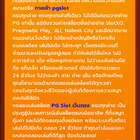
ทดสอบเกม ศึกษาฟีเจอร์ และสร้างความมั่นใจก่อนลง
สนามจริง
ทางเข้า pgslot
ครบทุกค่าย ครบทุกเกมในที่เดียว ไม่ได้มีแค่เกมจากค่าย
PG เท่านั้น แต่ยังรวมค่ายสล็อตชั้นนำอย่าง SlotXO,
Pragmatic Play, JILI, Nolimit City และอีกมากมาย
ครบจบในเว็บเดียว ไม่ต้องย้ายบัญชีหรือโยกเงิน
ระบบเสถียร เล่นไม่เด้ง ไม่กระตุก เว็บตรงมีระบบที่
พัฒนาและปรับปรุงอยู่เสมอ ทำให้เล่นได้ลื่นไหล ไม่มี
อาการค้าง เด้ง หรือหลุดกลางเกม ไม่ว่าจะเล่นผ่านมือ
ถือ แท็บเล็ต หรือคอมพิวเตอร์ เปิดให้บริการตลอด
24 ชั่วโมง ไม่ว่าจะเช้า สาย บ่าย เย็น หรือดึกแค่ไหน
คุณก็สามารถเข้ามาทดลองเล่นสล็อตได้ทุกเวลา
รองรับทุกจังหวะชีวิตของผู้เล่นที่ต้องการความสนุก
แบบไม่มีลิมิต
ทดลองเล่นสล็อต
PG Slot เว็บตรง
ครบทุกค่าย เป็น
ประตูสู่ประสบการณ์เล่นสล็อตแบบมืออาชีพ ที่ทั้งสนุก
คุ้มค่า และไม่ต้องลงทุนตั้งแต่แรก พร้อมระบบที่เสถียร
เล่นได้ไม่มีเด้ง ตลอด 24 ชั่วโมง ถ้าคุณกำลังมองหา
แหล่งทดลองเล่นที่ดีที่สุด ต้องไม่พลาด!