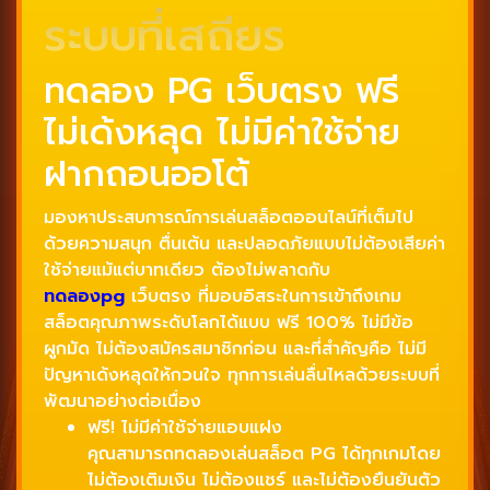
ระบบที่เสถียร
ทดลอง PG เว็บตรง ฟรี
ไม่เด้งหลุด ไม่มีค่าใช้จ่าย
ฝากถอนออโต้
มองหาประสบการณ์การเล่นสล็อตออนไลน์ที่เต็มไป
ด้วยความสนุก ตื่นเต้น และปลอดภัยแบบไม่ต้องเสียค่า
ใช้จ่ายแม้แต่บาทเดียว ต้องไม่พลาดกับ
ทดลองpg
เว็บตรง ที่มอบอิสระในการเข้าถึงเกม
สล็อตคุณภาพระดับโลกได้แบบ ฟรี 100% ไม่มีข้อ
ผูกมัด ไม่ต้องสมัครสมาชิกก่อน และที่สำคัญคือ ไม่มี
ปัญหาเด้งหลุดให้กวนใจ ทุกการเล่นลื่นไหลด้วยระบบที่
พัฒนาอย่างต่อเนื่อง
ฟรี! ไม่มีค่าใช้จ่ายแอบแฝง
คุณสามารถทดลองเล่นสล็อต PG ได้ทุกเกมโดย
ไม่ต้องเติมเงิน ไม่ต้องแชร์ และไม่ต้องยืนยันตัว