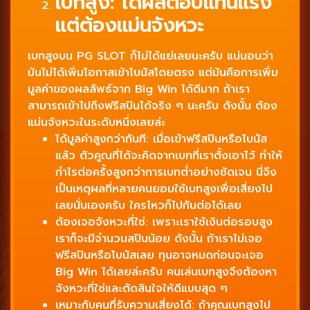
เบทสูง: ได้ผลตอบแทนแรง
แต่ต้องแม่นจังหวะ
เบทสูงบน PG SLOT ก็ไม่ได้แย่เลยนะครับ แน่นอนว่า
มันไม่ได้เพิ่มโอกาสเข้าโบนัสโดยตรง แต่มันคือการเพิ่ม
มูลค่าของผลลัพธ์จาก Big Win ได้ดีมาก ถ้าเรา
สามารถเข้าไปถึงฟรีสปินได้จริง ๆ นะครับ ดังนั้น ต้อง
แม่นจังหวะในระดับหนึ่งเลยล่ะ
ได้มูลค่าสูงกว่าทันที: เมื่อเข้าฟรีสปินหรือโบนัส
แล้ว ตัวคูณที่ได้จะคิดจากเบทที่เราตั้งเอาไว้ ทำให้
กำไรต่อครั้งสูงกว่าการเบทต่ำอย่างชัดเจน นี่จึง
เป็นเหตุผลที่หลายคนยอมใช้เบทสูงเพื่อเสี่ยงไป
เลยนั่นเองครับ ใครไหวก็ไปกันต่อได้เลย
ต้องเจอจังหวะที่ใช่: เพราะเราใช้เงินต่อรอบสูง
เราก็จะมีจำนวนสปินน้อย ดังนั้น ถ้าเราไม่เจอ
ฟรีสปินหรือโบนัสเลย ทุนอาจหมดก่อนจะเจอ
Big Win ได้เลยล่ะครับ คนเล่นเบทสูงจึงต้องหา
จังหวะที่ใช่และตัดสินใจให้ดีแบบสุด ๆ
เหมาะกับคนที่รับความเสี่ยงได้: ถ้าคุณเบทสูงไป