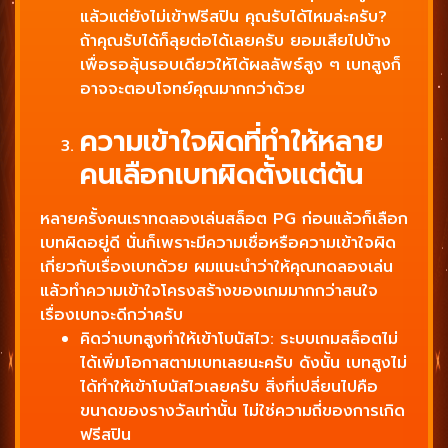
แล้วแต่ยังไม่เข้าฟรีสปิน คุณรับได้ไหมล่ะครับ?
ถ้าคุณรับได้ก็ลุยต่อได้เลยครับ ยอมเสียไปบ้าง
เพื่อรอลุ้นรอบเดียวให้ได้ผลลัพธ์สูง ๆ เบทสูงก็
อาจจะตอบโจทย์คุณมากกว่าด้วย
ความเข้าใจผิดที่ทำให้หลาย
คนเลือกเบทผิดตั้งแต่ต้น
หลายครั้งคนเราทดลองเล่นสล็อต PG ก่อนแล้วก็เลือก
เบทผิดอยู่ดี นั่นก็เพราะมีความเชื่อหรือความเข้าใจผิด
เกี่ยวกับเรื่องเบทด้วย ผมแนะนำว่าให้คุณทดลองเล่น
แล้วทำความเข้าใจโครงสร้างของเกมมากกว่าสนใจ
เรื่องเบทจะดีกว่าครับ
คิดว่าเบทสูงทำให้เข้าโบนัสไว: ระบบเกมสล็อตไม่
ได้เพิ่มโอกาสตามเบทเลยนะครับ ดังนั้น เบทสูงไม่
ได้ทำให้เข้าโบนัสไวเลยครับ สิ่งที่เปลี่ยนไปคือ
ขนาดของรางวัลเท่านั้น ไม่ใช่ความถี่ของการเกิด
ฟรีสปิน