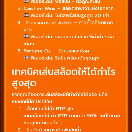
ฟีเจอร์เด่น: ฟรีสปิน + ตัวคูณสะสม
Caishen Wins – สล็อตเทพเจ้าแห่งโชคลาภ
ฟีเจอร์เด่น: โบนัสฟรีสปินสูงสุด 20 เท่า
Treasures of Aztec – สาวถ้ำสล็อตแตก
ง่าย
ฟีเจอร์เด่น: ระบบคอมโบช่วยให้ทำกำไรต่อ
เนื่อง
Fortune Ox – วัวทองแจกโชค
ฟีเจอร์เด่น: รีสปินพร้อมตัวคูณสูง
เทคนิคเล่นสล็อตให้ได้กำไร
สูงสุด
หากคุณต้องการเล่นสล็อตให้ทำกำไรได้จริง นี่คือ
เทคนิคที่มือโปรใช้กัน
เลือกเกมที่มีค่า RTP สูง
เกมสล็อตที่มี ค่า RTP มากกว่า 96% จะมีโอกาส
ชนะสูงกว่าเกมอื่น ๆ
เริ่มต้นด้วยการเดิมพันขั้นต่ำ