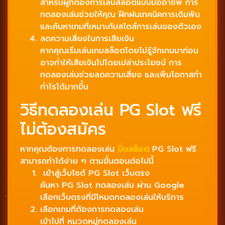
สำหรับผู้ที่ต้องการเล่นสล็อตแบบมืออาชีพ การ
ทดลองเล่นช่วยให้คุณ ฝึกฝนเทคนิคการเดิมพัน
และค้นหาเกมที่เหมาะกับสไตล์การเล่นของตัวเอง
ลดความเสี่ยงในการเสียเงิน
หากคุณเริ่มเล่นเกมสล็อตโดยไม่รู้จักเกมมาก่อน
อาจทำให้เสียเงินไปโดยเปล่าประโยชน์ การ
ทดลองเล่นช่วยลดความเสี่ยง และเพิ่มโอกาสทำ
กำไรได้มากขึ้น
วิธีทดลองเล่น PG Slot ฟรี
ไม่ต้องสมัคร
หากคุณต้องการทดลองเล่น
ปั่นสล็อต
PG Slot ฟรี
สามารถทำได้ง่าย ๆ ตามขั้นตอนต่อไปนี้
เข้าสู่เว็บไซต์ PG Slot เว็บตรง
ค้นหา PG Slot ทดลองเล่น ผ่าน Google
เลือกเว็บตรงที่มีโหมดทดลองเล่นให้บริการ
เลือกเกมที่ต้องการทดลองเล่น
เข้าไปที่ หมวดหมู่ทดลองเล่น