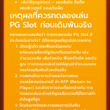
เล่นได้ทุกอุปกรณ์ – รองรับทั้ง มือถือ
คอมพิวเตอร์ และแท็บเล็ต
เหตุผลที่ควรทดลองเล่น
PG Slot ก่อนเดิมพันจริง
หลายคนอาจสงสัยว่า การทดลองเล่น PG Slot มี
ประโยชน์อย่างไร? นี่คือเหตุผลที่คุณไม่ควรพลาด
เรียนรู้กติกาและฟีเจอร์ของเกม
แต่ละเกมสล็อตมีรูปแบบที่แตกต่างกัน เช่น
จำนวนวงล้อ เส้นจ่ายเงิน ฟีเจอร์โบนัส และตัว
คูณ การทดลองเล่นช่วยให้คุณเข้าใจระบบของ
เกมก่อนเดิมพันด้วยเงินจริง
ทดสอบอัตราการจ่ายและโอกาสชนะ
เกมสล็อตแต่ละเกมมี ค่า RTP (Return to
Player) และอัตราการชนะที่แตกต่างกัน การ
ทดลองเล่นจะช่วยให้คุณเลือกเกมที่มีโอกาสทำ
กำไรสูงที่สุด
ฝึกฝนเทคนิคและวางแผนการเดิมพัน