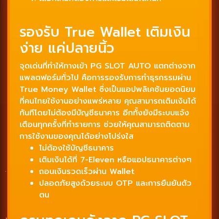
รองรับ True Wallet เติมเงิน
ง่าย แค่ปลายนิ้ว
จุดเด่นที่ทำให้ทางเข้า PG SLOT AUTO แตกต่างจาก
แพลตฟอร์มทั่วไป คือการรองรับการทำธุรกรรมผ่าน
True Money Wallet ซึ่งเป็นแอปพลิเคชันยอดนิยม
ที่คนไทยใช้งานอย่างแพร่หลาย คุณสามารถเติมเงินได้
ทันทีโดยไม่ต้องมีบัญชีธนาคาร อีกทั้งยังมีระบบแจ้ง
เตือนทุกครั้งที่ทำรายการ ช่วยให้คุณสามารถติดตาม
การใช้งานของคุณได้อย่างโปร่งใส
ไม่ต้องใช้บัญชีธนาคาร
เติมเงินได้ที่ 7-Eleven หรือแอปธนาคารต่างๆ
ถอนเงินรวดเร็วผ่าน Wallet
ปลอดภัยสูงด้วยระบบ OTP และการยืนยันตัว
ตน