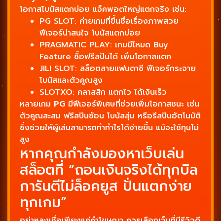
โอกาสโบนัสแตกบ่อย แจ็คพอตใหญ่แตกจริง เช่น:
PG SLOT: ค่ายเกมที่ขึ้นชื่อเรื่องภาพสวย
ฟีเจอร์น่าสนใจ โบนัสแตกบ่อย
PRAGMATIC PLAY: เกมมีโหมด Buy
Feature ซื้อฟรีสปินได้ เพิ่มโอกาสแตก
JILI SLOT: สล็อตสายแฟนตาซี ฟีเจอร์กระจาย
โบนัสและตัวคูณสูง
SLOTXO: คลาสสิก แตกไว ได้เงินเร็ว
หลายเกม
PG
มีฟีเจอร์พิเศษที่ช่วยเพิ่มโอกาสชนะ เช่น
ตัวคูณสะสม ฟรีสปินซ้อน โบนัสสุ่ม หรือรีสปินอัตโนมัติ
ซึ่งช่วยให้ผู้เล่นสามารถทำกำไรได้ง่ายขึ้น แม้จะใช้ทุนไม่
สูง
หากคุณกำลังมองหาเว็บเล่น
สล็อตที่ “ถอนเงินจริงได้ทุกบิล
การันตีไม่ล็อคยูส ปั่นแตกง่าย
ทุกเกม”
อย่าหลงเชื่อเพียงแค่คำโฆษณา ควรเลือกเว็บที่มีรีวิวดี