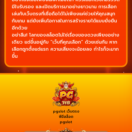
มีใบรับรอง และเปิดบริการมาอย่างยาวนาน การเลือก
เล่นกับเว็บตรงที่เชื่อถือได้ไม่เพียงแค่ช่วยให้คุณสนุก
กับเกม แต่ยังเพิ่มโอกาสในการสร้างรายได้แบบยั่งยืน
อีกด้วย
อย่าลืม! โลกของสล็อตไม่ใช่เรื่องของดวงเพียงอย่าง
เดียว แต่ขึ้นอยู่กับ “เว็บที่คุณเลือก” ด้วยเช่นกัน หาก
เลือกถูกตั้งแต่แรก ความเสี่ยงจะน้อยลง กำไรก็จะมาก
ขึ้น
pgslot เว็บตรง
พีจีสล็อต
pgslot