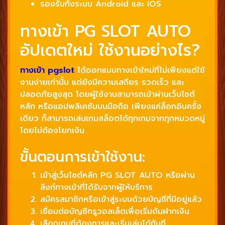
รองรับทั้งระบบ Android และ iOS
ทางเข้า PG SLOT AUTO
อัปเดตใหม่ ใช้งานอย่างไร?
ทางเข้า pgslot
ได้ออกแบบทางเข้าใหม่ที่ไม่เพียงแต่ใช้
งานง่ายเท่านั้น แต่ยังมีความเสถียร รวดเร็ว และ
ปลอดภัยสูงสุด โดยผู้ใช้งานสามารถเข้าผ่านเว็บไซต์
หลัก หรือแอปพลิเคชันบนมือถือ เพียงแค่ล็อกอินครั้ง
เดียว ก็สามารถเล่นเกมสล็อตได้ทุกเกมจากทุกหมวดหมู่
โดยไม่ต้องโยกเงิน
ขั้นตอนการเข้าใช้งาน:
เข้าสู่เว็บไซต์หลัก PG SLOT AUTO หรือผ่าน
ลิงก์ทางเข้าที่ได้รับจากผู้ให้บริการ
สมัครสมาชิกหรือเข้าสู่ระบบด้วยบัญชีที่มีอยู่แล้ว
เชื่อมต่อบัญชีทรูวอลเล็ตเพื่อเริ่มต้นฝากเงิน
เลือกเกมที่ต้องการและเริ่มเล่นได้ทันที