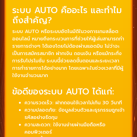
ระบบ AUTO คืออะไร และทำไม
ถึงสำคัญ?
ระบบ AUTO หรือระบบอัตโนมัติในวงการเกมสล็อต
ออนไลน์ หมายถึงกระบวนการที่ช่วยให้ผู้เล่นสามารถทำ
รายการต่างๆ ได้เองโดยไม่ต้องผ่านแอดมิน ไม่ว่าจะ
เป็นการสมัครสมาชิก ฝากเงิน ถอนเงิน หรือแม้กระทั่ง
การรับโปรโมชั่น ระบบนี้ช่วยลดขั้นตอนและระยะเวลา
การทำรายการได้อย่างมาก โดยเฉพาะในช่วงเวลาที่มีผู้
ใช้งานจำนวนมาก
ข้อดีของระบบ AUTO ได้แก่:
ความรวดเร็ว: ฝากถอนใช้เวลาไม่เกิน 30 วินาที
ความปลอดภัย: ข้อมูลส่วนตัวและธุรกรรมถูกเข้า
รหัสอย่างรัดกุม
ความสะดวก: ใช้งานง่ายผ่านมือถือหรือ
คอมพิวเตอร์