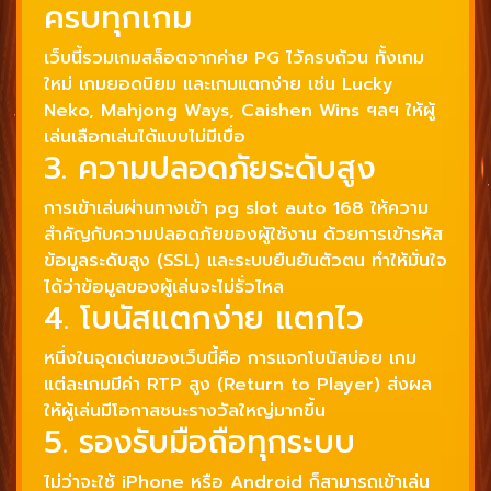
ครบทุกเกม
เว็บนี้รวมเกมสล็อตจากค่าย PG ไว้ครบถ้วน ทั้งเกม
ใหม่ เกมยอดนิยม และเกมแตกง่าย เช่น Lucky
Neko, Mahjong Ways, Caishen Wins ฯลฯ ให้ผู้
เล่นเลือกเล่นได้แบบไม่มีเบื่อ
3. ความปลอดภัยระดับสูง
การเข้าเล่นผ่านทางเข้า pg slot auto 168 ให้ความ
สำคัญกับความปลอดภัยของผู้ใช้งาน ด้วยการเข้ารหัส
ข้อมูลระดับสูง (SSL) และระบบยืนยันตัวตน ทำให้มั่นใจ
ได้ว่าข้อมูลของผู้เล่นจะไม่รั่วไหล
4. โบนัสแตกง่าย แตกไว
หนึ่งในจุดเด่นของเว็บนี้คือ การแจกโบนัสบ่อย เกม
แต่ละเกมมีค่า RTP สูง (Return to Player) ส่งผล
ให้ผู้เล่นมีโอกาสชนะรางวัลใหญ่มากขึ้น
5. รองรับมือถือทุกระบบ
ไม่ว่าจะใช้ iPhone หรือ Android ก็สามารถเข้าเล่น