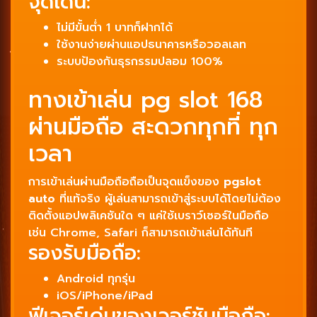
จุดเด่น:
ไม่มีขั้นต่ำ 1 บาทก็ฝากได้
ใช้งานง่ายผ่านแอปธนาคารหรือวอลเลท
ระบบป้องกันธุรกรรมปลอม 100%
ทางเข้าเล่น pg slot 168
ผ่านมือถือ สะดวกทุกที่ ทุก
เวลา
การเข้าเล่นผ่านมือถือถือเป็นจุดแข็งของ
pgslot
auto
ที่แท้จริง ผู้เล่นสามารถเข้าสู่ระบบได้โดยไม่ต้อง
ติดตั้งแอปพลิเคชันใด ๆ แค่ใช้เบราว์เซอร์ในมือถือ
เช่น Chrome, Safari ก็สามารถเข้าเล่นได้ทันที
รองรับมือถือ:
Android ทุกรุ่น
iOS/iPhone/iPad
ฟีเจอร์เด่นของเวอร์ชันมือถือ: