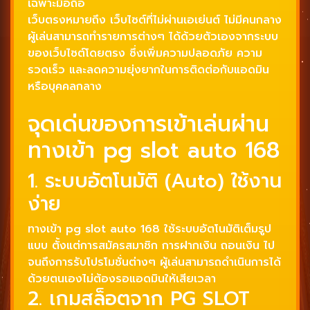
เฉพาะมือถือ
เว็บตรงหมายถึง เว็บไซต์ที่ไม่ผ่านเอเย่นต์ ไม่มีคนกลาง
ผู้เล่นสามารถทำรายการต่างๆ ได้ด้วยตัวเองจากระบบ
ของเว็บไซต์โดยตรง ซึ่งเพิ่มความปลอดภัย ความ
รวดเร็ว และลดความยุ่งยากในการติดต่อกับแอดมิน
หรือบุคคลกลาง
จุดเด่นของการเข้าเล่นผ่าน
ทางเข้า pg slot auto 168
1. ระบบอัตโนมัติ (Auto) ใช้งาน
ง่าย
ทางเข้า pg slot auto 168 ใช้ระบบอัตโนมัติเต็มรูป
แบบ ตั้งแต่การสมัครสมาชิก การฝากเงิน ถอนเงิน ไป
จนถึงการรับโปรโมชั่นต่างๆ ผู้เล่นสามารถดำเนินการได้
ด้วยตนเองไม่ต้องรอแอดมินให้เสียเวลา
2. เกมสล็อตจาก PG SLOT