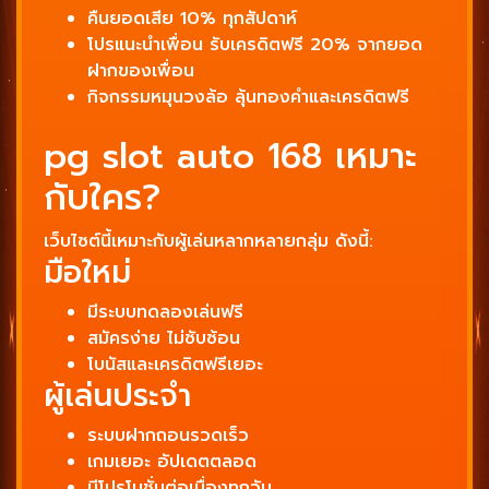
คืนยอดเสีย 10% ทุกสัปดาห์
โปรแนะนำเพื่อน รับเครดิตฟรี 20% จากยอด
ฝากของเพื่อน
กิจกรรมหมุนวงล้อ ลุ้นทองคำและเครดิตฟรี
pg slot auto 168 เหมาะ
กับใคร?
เว็บไซต์นี้เหมาะกับผู้เล่นหลากหลายกลุ่ม ดังนี้:
มือใหม่
มีระบบทดลองเล่นฟรี
สมัครง่าย ไม่ซับซ้อน
โบนัสและเครดิตฟรีเยอะ
ผู้เล่นประจำ
ระบบฝากถอนรวดเร็ว
เกมเยอะ อัปเดตตลอด
มีโปรโมชั่นต่อเนื่องทุกวัน