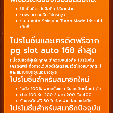
UI เป็นมิตรกับมือถือ ใช้งานง่าย
ภาพสวย คมชัด ไม่กระตุก
ระบบ Auto Spin และ Turbo Mode ใช้งานได้
เต็มที่
โปรโมชั่นและเครดิตฟรีจาก
pg slot auto 168 ล่าสุด
หนึ่งในสิ่งที่ผู้เล่นทุกคนให้ความสนใจคือ
โปรโมชั่น
เครดิตฟรี
ซึ่งทางเว็บไซต์ได้เตรียมไว้ให้ทั้งสมาชิกใหม่
และสมาชิกปัจจุบันอย่างจุใจ
โปรโมชั่นสำหรับสมาชิกใหม่
โบนัส 100% ฝากครั้งแรก รับเครดิตเพิ่มเท่าตัว
ฝาก 100 รับ 200 / ฝาก 200 รับ 400
รับเครดิตฟรี 50 ไม่ต้องฝากก่อน แค่สมัคร
โปรโมชั่นสำหรับสมาชิกปัจจุบัน