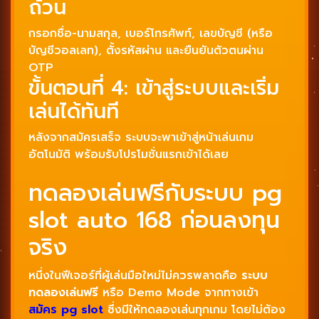
ถ้วน
กรอกชื่อ-นามสกุล, เบอร์โทรศัพท์, เลขบัญชี (หรือ
บัญชีวอลเลท), ตั้งรหัสผ่าน และยืนยันตัวตนผ่าน
OTP
ขั้นตอนที่ 4: เข้าสู่ระบบและเริ่ม
เล่นได้ทันที
หลังจากสมัครเสร็จ ระบบจะพาเข้าสู่หน้าเล่นเกม
อัตโนมัติ พร้อมรับโปรโมชั่นแรกเข้าได้เลย
ทดลองเล่นฟรีกับระบบ pg
slot auto 168 ก่อนลงทุน
จริง
หนึ่งในฟีเจอร์ที่ผู้เล่นมือใหม่ไม่ควรพลาดคือ
ระบบ
ทดลองเล่นฟรี
หรือ Demo Mode จากทางเข้า
สมัคร pg slot
ซึ่งมีให้ทดลองเล่นทุกเกม โดยไม่ต้อง