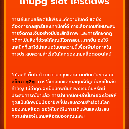
เกมpg slot เครดิตฟรี
การเล่นเกมสล็อตไม่เพียงแค่ความโชคดี แต่ยัง
ต้องการกลยุทธ์และเทคนิคที่ดี การเลือกเกมที่เหมาะสม
การจัดการเงินอย่างมีประสิทธิภาพ และการศึกษากฎ
กติกาเป็นสิ่งที่ช่วยให้คุณมีโอกาสชนะมากขึ้น จงใช้
เทคนิคที่เราได้นำเสนอในบทความนี้เพื่อเพิ่มโอกาสใน
การประสบความสำเร็จในโลกของเกมสล็อตออนไลน์
ในโลกที่เต็มไปด้วยความสนุกและความตื่นเต้นของเกม
สล็อต g2g
การใช้เทคนิคและกลยุทธ์ที่ถูกต้องเป็นสิ่ง
สำคัญ ไม่ว่าคุณจะเป็นนักพนันที่เพิ่งเริ่มต้นหรือมี
ประสบการณ์มาแล้ว การนำเทคนิคเหล่านี้มาใช้จะช่วยให้
คุณเป็นนักพนันมืออาชีพที่ประสบความสำเร็จในโลก
ของเกมสล็อต ขอให้โชคดีในการเดิมพันและประสบ
ความสำเร็จในเกมสล็อตของคุณนะคะ!