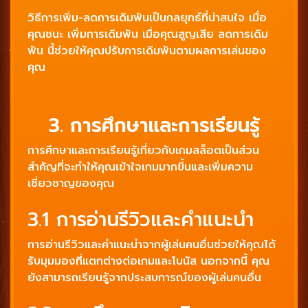
วิธีการเพิ่ม-ลดการเดิมพันเป็นกลยุทธ์ที่น่าสนใจ เมื่อ
คุณชนะ เพิ่มการเดิมพัน เมื่อคุณสูญเสีย ลดการเดิม
พัน นี้ช่วยให้คุณปรับการเดิมพันตามผลการเล่นของ
คุณ
3. การศึกษาและการเรียนรู้
การศึกษาและการเรียนรู้เกี่ยวกับเกมสล็อตเป็นส่วน
สำคัญที่จะทำให้คุณเข้าใจเกมมากขึ้นและเพิ่มความ
เชี่ยวชาญของคุณ
3.1 การอ่านรีวิวและคำแนะนำ
การอ่านรีวิวและคำแนะนำจากผู้เล่นคนอื่นช่วยให้คุณได้
รับมุมมองที่แตกต่างต่อเกมและโบนัส นอกจากนี้ คุณ
ยังสามารถเรียนรู้จากประสบการณ์ของผู้เล่นคนอื่น