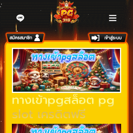
https://www.pgheng99.ai/
ทางเข้าpgสล็อต pg
slot เครดิตฟรี