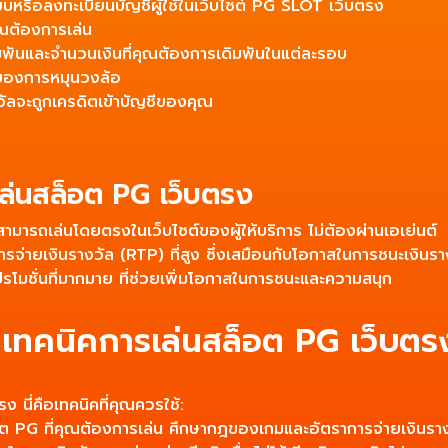
ะบบหรือลงทะเบียนบัญชีผู้ใช้ในเว็บไซต์ PG SLOT เว็บตรง
ณต้องการเล่น
พันและจำนวนเงินที่คุณต้องการเดิมพันในแต่ละรอบ
ของการหมุนวงล้อ
ลจะถูกเครดิตเข้าบัญชีของคุณ
เล่นสล็อต PG เว็บตรง
ามารถเล่นโดยตรงในเว็บไซต์ของผู้ให้บริการ ไม่ต้องผ่านเอเย่นต์
จ่ายเงินรางวัล (RTP) ที่สูง ซึ่งเสมือนกับโอกาสในการชนะเงินรา
รโมชั่นที่มากมาย ที่ช่วยเพิ่มโอกาสในการชนะและความสนุก
เทคนิคการเล่นสล็อต PG เว็บตร
ง นี่คือเทคนิคที่คุณควรใช้:
อต PG ที่คุณต้องการเล่น ศึกษากฎของเกมและอัตราการจ่ายเงินรา