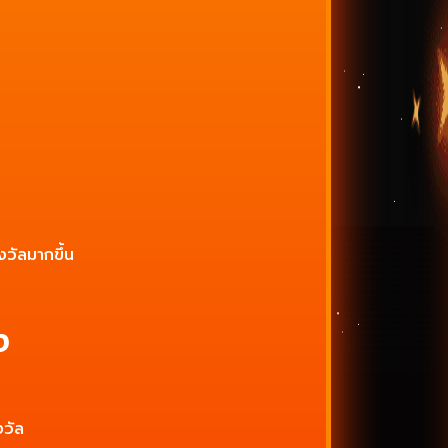
งวัลมากขึ้น
ง
งวัล