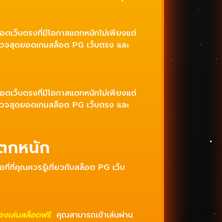
อตเว็บตรงที่มีโอกาสแตกหนักไม่เพียงแต่
รสำรวจสุดยอดเกมสล็อต PG เว็บตรง และ
อตเว็บตรงที่มีโอกาสแตกหนักไม่เพียงแต่
รสำรวจสุดยอดเกมสล็อต PG เว็บตรง และ
แตกหนัก
่ที่คุณควรรู้เกี่ยวกับสล็อต PG เว็บ
งเล่นสล็อตฟรี
คุณสามารถเข้าเล่นผ่าน