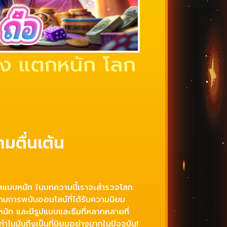
ตรง แตกหนัก โลก
ตื่นเต้น
วัลแบบหนัก ในบทความนี้เราจะสำรวจโลก
เกมการพนันออนไลน์ที่ได้รับความนิยม
ัก และมีรูปแบบและธีมที่หลากหลายที่
ไมมันถึงเป็นที่นิยมอย่างมากในปัจจุบัน!