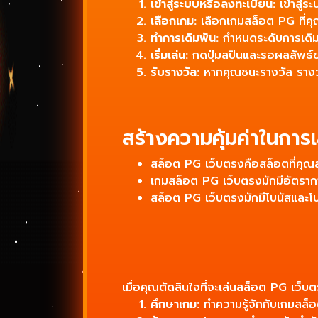
เข้าสู่ระบบหรือลงทะเบียน:
เข้าสู่ร
เลือกเกม:
เลือกเกมสล็อต PG ที่คุ
ทำการเดิมพัน:
กำหนดระดับการเดิม
เริ่มเล่น:
กดปุ่มสปินและรอผลลัพธ์
รับรางวัล:
หากคุณชนะรางวัล รางวั
สร้างความคุ้มค่าในการ
สล็อต PG เว็บตรงคือสล็อตที่คุณส
เกมสล็อต PG เว็บตรงมักมีอัตราการ
สล็อต PG เว็บตรงมักมีโบนัสและโป
เมื่อคุณตัดสินใจที่จะเล่นสล็อต PG เว็บตร
ศึกษาเกม:
ทำความรู้จักกับเกมสล็