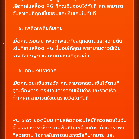
เลือกเล่นสล็อต PG ที่คุณชื่นชอบได้ทันที คุณสามารถ
ค้นหาเกมที่คุณชื่นชอบและเริ่มเล่นในทันที
เพลิดเพลินกับเกม
เมื่อคุณเริ่มเล่น เพลิดเพลินกับสนุกสนานและความตื่น
เต้นที่เกมสล็อต PG นี้มอบให้คุณ พยายามดาวน์เงิน
รางวัลใหญ่ๆ และชนะในเกมที่คุณเล่น
ถอนเงินรางวัล
เมื่อคุณชนะเงินรางวัล คุณสามารถถอนเงินได้ตามที่
คุณต้องการ กระบวนการถอนเงินง่ายและรวดเร็ว
ทำให้คุณสามารถใช้เงินรางวัลได้ทันที
PG Slot ยอดนิยม เกมสล็อตออนไลน์ที่ควรลองในวัน
นี้ ประสบการณ์การเดิมพันที่ไม่เหมือนใคร ด้วยกราฟิก
ที่สวยงาม โอกาสในการชนะรางวัลที่มากมาย และ