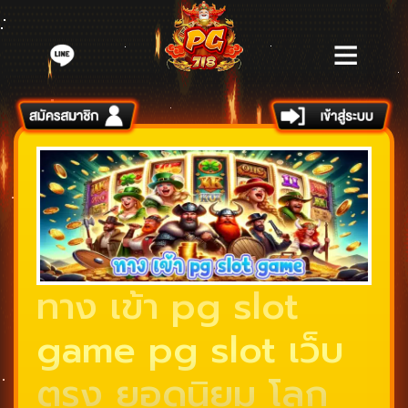
https://www.pgheng99.ai/
ทาง เข้า pg slot
game pg slot เว็บ
ตรง ยอดนิยม โลก