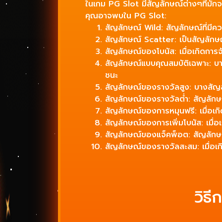
ในเกม PG Slot มีสัญลักษณ์ต่างๆที่มัก
คุณอาจพบใน PG Slot:
สัญลักษณ์ Wild: สัญลักษณ์ที่มีคว
สัญลักษณ์ Scatter: เป็นสัญลักษณ์ท
สัญลักษณ์ของโบนัส: เมื่อเกิดการจั
สัญลักษณ์แบบคุณสมบัติเฉพาะ: บาง
ชนะ
สัญลักษณ์ของรางวัลสูง: บางสัญลัก
สัญลักษณ์ของรางวัลต่ำ: สัญลักษณ
สัญลักษณ์ของการหมุนฟรี: เมื่อเกิ
สัญลักษณ์ของการเพิ่มโบนัส: เมื่อเ
สัญลักษณ์ของแจ็คพ็อต: สัญลักษณ์ท
สัญลักษณ์ของรางวัลสะสม: เมื่อเกิ
วิธี