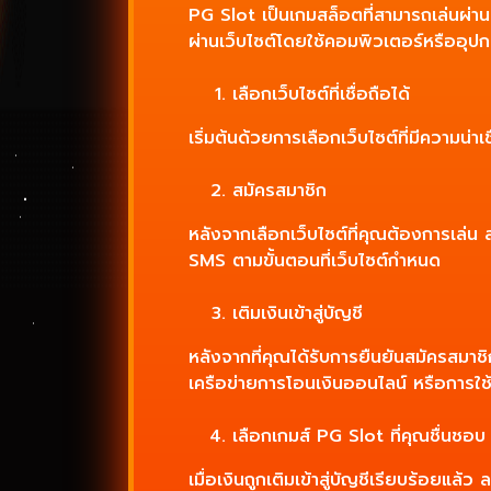
PG Slot เป็นเกมสล็อตที่สามารถเล่นผ่า
ผ่านเว็บไซต์โดยใช้คอมพิวเตอร์หรืออุปกรณ
เลือกเว็บไซต์ที่เชื่อถือได้
เริ่มต้นด้วยการเลือกเว็บไซต์ที่มีความน่
สมัครสมาชิก
หลังจากเลือกเว็บไซต์ที่คุณต้องการเล่
SMS ตามขั้นตอนที่เว็บไซต์กำหนด
เติมเงินเข้าสู่บัญชี
หลังจากที่คุณได้รับการยืนยันสมัครสมาชิกเ
เครือข่ายการโอนเงินออนไลน์ หรือการใช้
เลือกเกมส์ PG Slot ที่คุณชื่นชอบ
เมื่อเงินถูกเติมเข้าสู่บัญชีเรียบร้อยแล