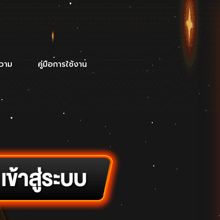
วาม
คู่มือการใช้งาน