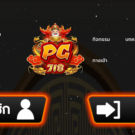
บ
กิจกรรม
บทค
ทางเข้า