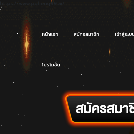
https://www.pgheng99.ai/
หน้าแรก
สมัครสมาชิก
เข้าสู่ระบ
โปรโมชั่น