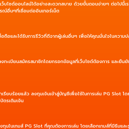
นเว็บไซต์ออนไลน์ได้อย่างสะดวกสบาย ด้วยขั้นตอนง่ายๆ ต่อไปนี้เ
์อื่นๆที่เชื่อมต่ออินเทอร์เน็ต
าเชื่อถือและได้รับการรีวิวที่ดีจากผู้เล่นอื่นๆ เพื่อให้คุณมั่นใจใ
น ลงทะเบียนสมัครสมาชิกโดยกรอกข้อมูลที่เว็บไซต์ต้องการ และยืน
รียบร้อยแล้ว ลงทุนเงินเข้าสู่บัญชีเพื่อใช้ในการเล่น PG Slot โดยใช
บัตรเติมเงิน
้ว ลงทุนในเกมส์ PG Slot ที่คุณต้องการเล่น โดยเลือกเกมส์ที่มีธีมแล