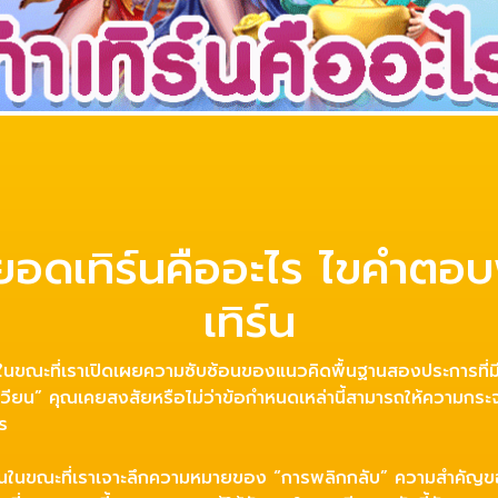
 ยอดเทิร์นคืออะไร ไขคำตอ
เทิร์น
นในขณะที่เราเปิดเผยความซับซ้อนของแนวคิดพื้นฐานสองประการที่
วียน” คุณเคยสงสัยหรือไม่ว่าข้อกำหนดเหล่านี้สามารถให้ความกระ
ร
งินในขณะที่เราเจาะลึกความหมายของ “การพลิกกลับ” ความสำคัญขอ