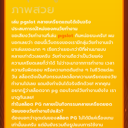
ภาพสวย
เล่น pgslot คลายเครียดแถมได้เงินจริง
ประสบการณ์ใหม่ของคนวัยทำงาน
ขอเสียงวัยทำงานที่เล่น
pgslot
กันหน่อยนะครับ! ผม
บอกเลยว่า ตอนนี้เว็บตรงของเรามีกลุ่มวัยทำงานเข้า
มาเล่นเยอะมาก ๆ เรียกว่าเยอะกว่าปีที่ผ่านมาแบบ
หลายเท่าตัวเลยครับ วัยทำงานถือว่าเป็นวัยแห่ง
ความเครียดเลยก็ว่าได้ ไม่ว่าจะมาจากการทำงาน เวลา
ความรับผิดชอบ หรือความกดดันต่าง ๆ ในชีวิตแต่ละ
วัน สล็อตจึงเป็นกิจกรรมปลดล็อกความเครียดของวัย
ทำงานไปเลย แถมยังทำเงินได้จริงอีกด้วย! หากคุณ
อยากรู้ว่าสล็อตจาก pg ตอบโจทย์วัยทำงานยังไง เรา
มาดูกันเลย!
ทำไมสล็อต PG กลายเป็นกิจกรรมคลายเครียดยอด
นิยมของวัยทำงานไปแล้ว?
ต้องบอกว่าจุดเด่นของ
สล็อต PG
ไม่ได้มีแค่เรื่องเกม
เท่านั้นนะครับ แต่มันยังรวมถึงรูปแบบการใช้งาน