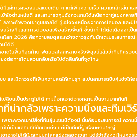
ไม่ได้มีแค่การครองบอลแบบเดิม ๆ แต่เพิ่มความเร็ว ความกล้าเล่น แ
เข้าใจตำแหน่งดี และสามารถคุมจังหวะเกมได้เหนือกว่าคู่แข่งหลายท
 เพราะถ้าพวกเขาคุมบอลได้ คู่แข่งจะเหนื่อยจากการไล่บอล และมี
ร้างทีมและการต่อบอลเพื่อสร้างพื้นที่ ซึ่งถ้าทำได้ต่อเนื่องจะเป็น
บอลโลก 2026 คือความสมดุลระหว่างดาวรุ่งกับนักเตะประสบการณ์ พวกเ
กมได้ดี
ขาดในพื้นที่สุดท้าย ฟุตบอลโลกหลายครั้งพิสูจน์แล้วว่าทีมที่ครอ
เสี่ยงต่อการโดนสวนกลับหรือไปตัดสินกันที่จุดโทษ
บ และมีดาวรุ่งที่เพิ่มความสดให้เกมรุก สเปนสามารถบีบคู่แข่งให้อ
ลี่ยนเป็นประตูไม่ได้ เกมน็อกเอาต์อาจกลายเป็นงานยากทันที
าที่น่ากลัวเพราะความนิ่งและทีมเวิร
ได้ เพราะพวกเขามีสิ่งที่ทีมลุ้นแชมป์ต้องมี นั่นคือประสบการณ์ ควา
ได้เป็นแค่ทีมที่มีนักเตะเก่ง แต่เป็นทีมที่รู้วิธีชนะเกมใหญ่
ขาอาจไม่ได้เปิดเกมบุกใส่คู่แข่งตลอดเวลา แต่รู้ว่าจังหวะไหนคว