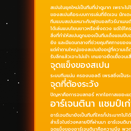
สเปนในยุคใหม่เป็นทีมที่น่าดูมาก เพราะ
ของสเปนคือระบบการเล่นที่ชัดเจน นักเตะ
ทีมแบบสเปนเหมาะกับฟุตบอลทัวร์นาเมนต์
ได้เล่นแบบโยนยาวหรือพึ่งดวง แต่ใช้โครงส
สิ่งที่ทำให้สเปนถูกมองเป็นทีมเต็งแชมป์
ยิง และมีแดนกลางที่ช่วยคุมทิศทางของเ
แต่คำถามใหญ่ของสเปนยังอยู่ที่ความเด็ด
รับลึกแล้วเจาะไม่เข้า เกมอาจยืดเยื้อจน
จุดแข็งของสเปน
ระบบทีมแน่น ครองบอลดี เพรสซิ่งเป็นระบ
จุดที่ต้องระวัง
ปัญหาคือการจบสกอร์ หากโอกาสเยอะแต่เป
อาร์เจนตินา แชมป์เก่
อาร์เจนตินายังเป็นทีมที่ใครก็ประมาทไม่
สำเร็จในช่วงหลายปีที่ผ่านมา อาร์เจนตินาไม่
จุดแข็งของอาร์เจนตินาคือความนิ่ง พวกเ