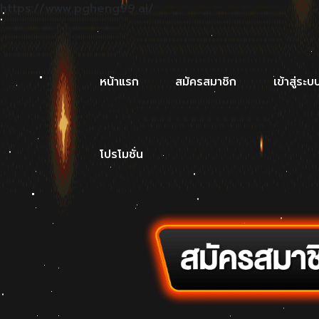
https://www.pgheng99.ai/
หน้าแรก
สมัครสมาชิก
เข้าสู่ระบ
โปรโมชั่น