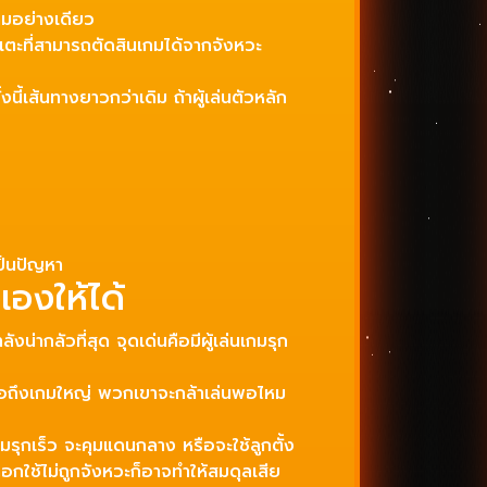
ามอย่างเดียว
เตะที่สามารถตัดสินเกมได้จากจังหวะ
ส้นทางยาวกว่าเดิม ถ้าผู้เล่นตัวหลัก
ป็นปัญหา
องให้ได้
่ากลัวที่สุด จุดเด่นคือมีผู้เล่นเกมรุก
มื่อถึงเกมใหญ่ พวกเขาจะกล้าเล่นพอไหม
รุกเร็ว จะคุมแดนกลาง หรือจะใช้ลูกตั้ง
ลือกใช้ไม่ถูกจังหวะก็อาจทำให้สมดุลเสีย