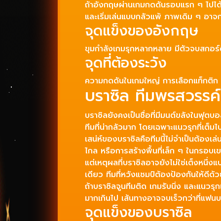
ถ้าอังกฤษผ่านเกมกดดันรอบแรก ๆ ไปได้ 
และเริ่มเล่นแบบกลัวแพ้ ภาพเดิม ๆ อา
จุดแข็งของอังกฤษ
ขุมกำลังเกมรุกหลากหลาย มีตัวจบสกอร์ด
จุดที่ต้องระวัง
ความกดดันในเกมใหญ่ การเลือกแท็กติก 
บราซิล ทีมพรสวรรค์ส
บราซิลยังคงเป็นชื่อที่มีมนต์ขลังในฟุต
ทีมที่น่ากลัวมาก โดยเฉพาะแนวรุกที่เต็ม
เสน่ห์ของบราซิลคือทีมนี้ไม่จำเป็นต้องเล
ไกล หรือการสร้างพื้นที่เล็ก ๆ ในกรอบเ
แต่เหตุผลที่บราซิลอาจยังไม่ใช่เต็งหนึ
เดียว ทีมที่หวังแชมป์ต้องป้องกันให้ดีด
ถ้าบราซิลจูนทีมติด เกมรับนิ่ง และแนว
มากเกินไป เส้นทางอาจจบเร็วกว่าที่แฟ
จุดแข็งของบราซิล