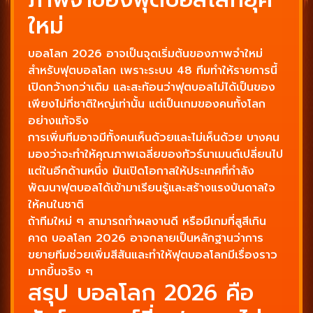
ใหม่
บอลโลก 2026 อาจเป็นจุดเริ่มต้นของภาพจำใหม่
สำหรับฟุตบอลโลก เพราะระบบ 48 ทีมทำให้รายการนี้
เปิดกว้างกว่าเดิม และสะท้อนว่าฟุตบอลไม่ได้เป็นของ
เพียงไม่กี่ชาติใหญ่เท่านั้น แต่เป็นเกมของคนทั้งโลก
อย่างแท้จริง
การเพิ่มทีมอาจมีทั้งคนเห็นด้วยและไม่เห็นด้วย บางคน
มองว่าจะทำให้คุณภาพเฉลี่ยของทัวร์นาเมนต์เปลี่ยนไป
แต่ในอีกด้านหนึ่ง มันเปิดโอกาสให้ประเทศที่กำลัง
พัฒนาฟุตบอลได้เข้ามาเรียนรู้และสร้างแรงบันดาลใจ
ให้คนในชาติ
ถ้าทีมใหม่ ๆ สามารถทำผลงานดี หรือมีเกมที่สูสีเกิน
คาด บอลโลก 2026 อาจกลายเป็นหลักฐานว่าการ
ขยายทีมช่วยเพิ่มสีสันและทำให้ฟุตบอลโลกมีเรื่องราว
มากขึ้นจริง ๆ
สรุป บอลโลก 2026 คือ