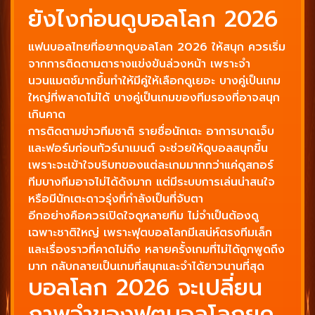
ยังไงก่อนดูบอลโลก 2026
แฟนบอลไทยที่อยากดูบอลโลก 2026 ให้สนุก ควรเริ่ม
จากการติดตามตารางแข่งขันล่วงหน้า เพราะจำ
นวนแมตช์มากขึ้นทำให้มีคู่ให้เลือกดูเยอะ บางคู่เป็นเกม
ใหญ่ที่พลาดไม่ได้ บางคู่เป็นเกมของทีมรองที่อาจสนุก
เกินคาด
การติดตามข่าวทีมชาติ รายชื่อนักเตะ อาการบาดเจ็บ
และฟอร์มก่อนทัวร์นาเมนต์ จะช่วยให้ดูบอลสนุกขึ้น
เพราะจะเข้าใจบริบทของแต่ละเกมมากกว่าแค่ดูสกอร์
ทีมบางทีมอาจไม่ได้ดังมาก แต่มีระบบการเล่นน่าสนใจ
หรือมีนักเตะดาวรุ่งที่กำลังเป็นที่จับตา
อีกอย่างคือควรเปิดใจดูหลายทีม ไม่จำเป็นต้องดู
เฉพาะชาติใหญ่ เพราะฟุตบอลโลกมีเสน่ห์ตรงทีมเล็ก
และเรื่องราวที่คาดไม่ถึง หลายครั้งเกมที่ไม่ได้ถูกพูดถึง
มาก กลับกลายเป็นเกมที่สนุกและจำได้ยาวนานที่สุด
บอลโลก 2026 จะเปลี่ยน
ภาพจำของฟุตบอลโลกยุค