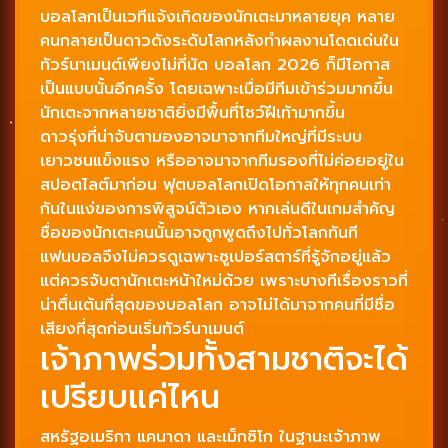
บอลโลกเป็นเวทีแจ้งเกิดของนักเตะมาหลายยุค หลาย
คนกลายเป็นดาวดังระดับโลกหลังทำผลงานโดดเด่นใน
ทัวร์นาเมนต์เพียงไม่กี่นัด บอลโลก 2026 ก็มีโอกาส
เป็นแบบนั้นอีกครั้ง โดยเฉพาะเมื่อมีทีมเข้าร่วมมากขึ้น
นักเตะจากหลายชาติยิ่งมีพื้นที่โชว์ฝีเท้ามากขึ้น
ดาวรุ่งที่น่าจับตามองอาจมาจากทีมใหญ่ที่มีระบบ
เยาวชนแข็งแรง หรืออาจมาจากทีมรองที่ไม่ค่อยอยู่ใน
สปอตไลต์มาก่อน ฟุตบอลโลกเปิดโอกาสให้ทุกคนเท่า
กันในแง่ของการพิสูจน์ตัวเอง หากเล่นดีในเกมสำคัญ
ชื่อของนักเตะคนนั้นอาจถูกพูดถึงไปทั่วโลกทันที
แฟนบอลจึงไม่ควรดูเฉพาะซูเปอร์สตาร์ที่รู้จักอยู่แล้ว
แต่ควรจับตานักเตะหน้าใหม่ด้วย เพราะบางทีเรื่องราวที่
น่าตื่นเต้นที่สุดของบอลโลก อาจไม่ได้มาจากคนที่มีชื่อ
เสียงที่สุดก่อนเริ่มทัวร์นาเมนต์
เจ้าภาพร่วมทั้งสามชาติจะได้
เปรียบแค่ไหน
สหรัฐอเมริกา แคนาดา และเม็กซิโก ในฐานะเจ้าภาพ