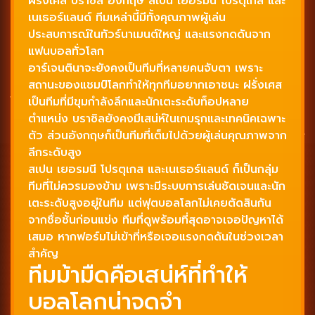
ฝรั่งเศส บราซิล อังกฤษ สเปน เยอรมนี โปรตุเกส และ
เนเธอร์แลนด์ ทีมเหล่านี้มีทั้งคุณภาพผู้เล่น
ประสบการณ์ในทัวร์นาเมนต์ใหญ่ และแรงกดดันจาก
แฟนบอลทั่วโลก
อาร์เจนตินาจะยังคงเป็นทีมที่หลายคนจับตา เพราะ
สถานะของแชมป์โลกทำให้ทุกทีมอยากเอาชนะ ฝรั่งเศส
เป็นทีมที่มีขุมกำลังลึกและนักเตะระดับท็อปหลาย
ตำแหน่ง บราซิลยังคงมีเสน่ห์ในเกมรุกและเทคนิคเฉพาะ
ตัว ส่วนอังกฤษก็เป็นทีมที่เต็มไปด้วยผู้เล่นคุณภาพจาก
ลีกระดับสูง
สเปน เยอรมนี โปรตุเกส และเนเธอร์แลนด์ ก็เป็นกลุ่ม
ทีมที่ไม่ควรมองข้าม เพราะมีระบบการเล่นชัดเจนและนัก
เตะระดับสูงอยู่ในทีม แต่ฟุตบอลโลกไม่เคยตัดสินกัน
จากชื่อชั้นก่อนแข่ง ทีมที่ดูพร้อมที่สุดอาจเจอปัญหาได้
เสมอ หากฟอร์มไม่เข้าที่หรือเจอแรงกดดันในช่วงเวลา
สำคัญ
ทีมม้ามืดคือเสน่ห์ที่ทำให้
บอลโลกน่าจดจำ