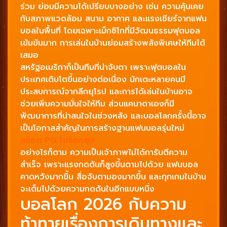
ร่วม ย่อมมีความได้เปรียบบางอย่าง เช่น ความคุ้นเคย
กับสภาพแวดล้อม สนาม อากาศ และแรงเชียร์จากแฟน
บอลในพื้นที่ โดยเฉพาะเม็กซิโกที่มีวัฒนธรรมฟุตบอล
เข้มข้นมาก การเล่นในบ้านย่อมสร้างพลังพิเศษให้ทีมได้
เสมอ
สหรัฐอเมริกาก็เป็นทีมที่น่าจับตา เพราะฟุตบอลใน
ประเทศเติบโตขึ้นอย่างต่อเนื่อง นักเตะหลายคนมี
ประสบการณ์จากลีกยุโรป และการได้เล่นในบ้านอาจ
ช่วยเพิ่มความมั่นใจให้ทีม ส่วนแคนาดาเองก็มี
พัฒนาการที่น่าสนใจในช่วงหลัง และบอลโลกครั้งนี้อาจ
เป็นโอกาสสำคัญในการสร้างฐานแฟนบอลรุ่นใหม่
สล็อต PG ไม่ล็อคยูส
อย่างไรก็ตาม ความเป็นเจ้าภาพไม่ได้การันตีความ
สำเร็จ เพราะแรงกดดันก็สูงขึ้นตามไปด้วย แฟนบอล
คาดหวังมากขึ้น สื่อจับตามองมากขึ้น และทุกเกมในบ้าน
จะเต็มไปด้วยความกดดันในอีกแบบหนึ่ง
บอลโลก 2026 กับความ
ท้าทายเรื่องการเดินทางและ