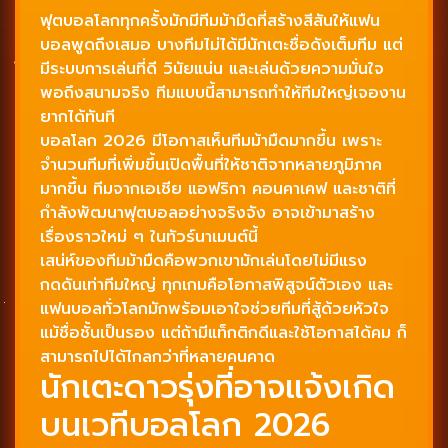
ฟุตบอลโลกทุกครั้งมักมีทีมม้ามืดที่สร้างสีสันให้แฟน
บอลพูดถึงเสมอ บางทีมไม่ได้มีนักเตะชื่อดังเต็มทีม แต่
มีระบบการเล่นที่ดี วินัยแน่น และเล่นด้วยความมั่นใจ
พอถึงสนามจริง ทีมแบบนี้สามารถทำให้ทีมใหญ่เจองาน
ยากได้ทันที
บอลโลก 2026 มีโอกาสเห็นทีมม้ามืดมากขึ้น เพราะ
จำนวนทีมที่เพิ่มขึ้นเปิดพื้นที่ให้ชาติจากหลายภูมิภาค
มากขึ้น ทีมจากเอเชีย แอฟริกา คอนคาเคฟ และชาติที่
กำลังพัฒนาฟุตบอลอย่างจริงจัง อาจเข้ามาสร้าง
เรื่องราวใหม่ ๆ ในทัวร์นาเมนต์นี้
เสน่ห์ของทีมม้ามืดคือพวกเขามักเล่นโดยไม่มีแรง
กดดันเท่าทีมใหญ่ ทุกเกมคือโอกาสพิสูจน์ตัวเอง และ
แฟนบอลทั่วโลกมักพร้อมเอาใจช่วยทีมที่สู้ด้วยหัวใจ
แม้ชื่อชั้นเป็นรอง แต่ถ้ามีแท็กติกดีและใช้โอกาสได้คม ก็
สามารถไปได้ไกลกว่าที่หลายคนคาด
นักเตะดาวรุ่งที่อาจแจ้งเกิด
บนเวทีบอลโลก 2026