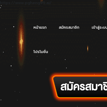
https://www.pgheng99.ai/
หน้าแรก
สมัครสมาชิก
เข้าสู่ระบ
โปรโมชั่น