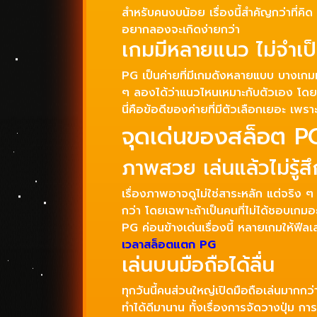
สำหรับคนงบน้อย เรื่องนี้สำคัญกว่าที่คิด 
อยากลองจะเกิดง่ายกว่า
เกมมีหลายแนว ไม่จำเป
PG เป็นค่ายที่มีเกมดังหลายแบบ บางเกม
ๆ ลองได้ว่าแนวไหนเหมาะกับตัวเอง โดยไ
นี่คือข้อดีของค่ายที่มีตัวเลือกเยอะ เ
จุดเด่นของสล็อต PG 
ภาพสวย เล่นแล้วไม่รู้ส
เรื่องภาพอาจดูไม่ใช่สาระหลัก แต่จริง ๆ
กว่า โดยเฉพาะถ้าเป็นคนที่ไม่ได้ชอบเกม
PG ค่อนข้างเด่นเรื่องนี้ หลายเกมให้ฟีลเล
เวลาสล็อตแตก PG
เล่นบนมือถือได้ลื่น
ทุกวันนี้คนส่วนใหญ่เปิดมือถือเล่นมากกว่
ทำได้ดีมานาน ทั้งเรื่องการจัดวางปุ่ม 