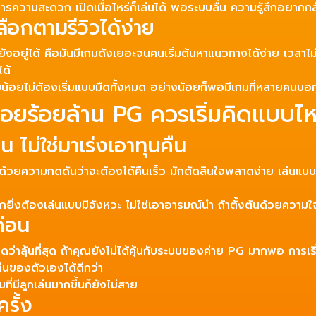
งการความสะดวก เปิดเมื่อไหร่ก็เล่นได้ พอระบบลื่น ความรู้สึกอยากกลั
ลือกตามรีวิวได้ง่าย
งอยู่ได้ คือมันมีเกมดังเยอะจนคนเริ่มต้นหาแนวทางได้ง่าย เวลาไม่รู
ได้
อยไม่ต้องเริ่มแบบมืดทั้งหมด อย่างน้อยก็พอมีเกมที่หลายคนบอก
้อยร้อยล้าน PG ควรเริ่มคิดแบบไ
 ไม่ใช่มาเร่งเอาทุนคืน
ิ่มด้วยความกดดันว่าจะต้องได้คืนเร็ว มักตัดสินใจพลาดง่าย เล่นแบบทบ
ล็กยิ่งต้องเล่นแบบมีจังหวะ ไม่ใช่เอาอารมณ์นำ ถ้าตั้งต้นด้วยความ
ก่อน
พูดว่าลุ้นที่สุด ถ้าคุณยังไม่ได้คุ้นกับระบบของค่าย PG มากพอ การ
เล่นของตัวเองได้ดีกว่า
ี่มีลูกเล่นมากขึ้นก็ยังไม่สาย
รั้ง