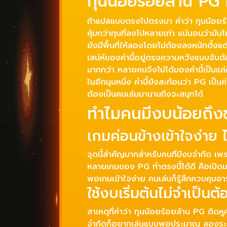
ทุนน้อยร้อยล้าน PG
ถ้าแปลแบบตรงไปตรงมา คำว่า ทุนน้อยร้อ
คุ้มกว่าทุนที่ลงไปหลายเท่า แน่นอนว่ามัน
ยังมีพื้นที่ให้ลองโดยไม่ต้องลงหนักตั้งแ
เสน่ห์ของคำนี้อยู่ตรงความหวังแบบจับต้อง
มากกว่า หลายคนจึงไม่ได้มองคำนี้เป็นแค
ในอีกมุมหนึ่ง คำนี้ยังสะท้อนว่า PG เป็น
ต้องเป็นคนเล่นมานานถึงจะสนุกได้
ทำไมคนมีงบน้อยถึง
เกมค่อนข้างเข้าใจง่าย ไ
จุดนี้สำคัญมากสำหรับคนที่มีงบจำกัด เพ
หลายเกมของ PG ทำตรงนี้ได้ดี คือเปิดม
พอเกมเข้าใจง่าย คนเล่นก็รู้สึกควบคุมอา
ใช้งบเริ่มต้นไม่จำเป็นต
สาเหตุที่คำว่า ทุนน้อยร้อยล้าน PG ติดหู
จำกัดก็อยากเล่นแบบพอประมาณ ลองระบ