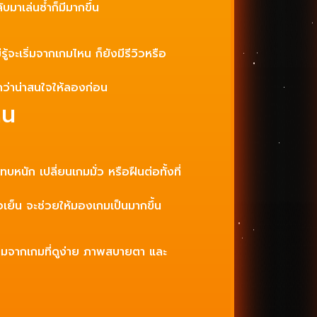
บมาเล่นซ้ำก็มีมากขึ้น
้จะเริ่มจากเกมไหน ก็ยังมีรีวิวหรือ
ว่าน่าสนใจให้ลองก่อน
หน
หนัก เปลี่ยนเกมมั่ว หรือฝืนต่อทั้งที่
ใจเย็น จะช่วยให้มองเกมเป็นมากขึ้น
เริ่มจากเกมที่ดูง่าย ภาพสบายตา และ