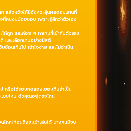
 แล้วหวังให้มีจังหวะลุ้นผลตอบแทนที่
ทางที่คนงบน้อยชอบ เพราะรู้สึกว่าตัวเอง
วะให้ถูก และค่อย ๆ หาเกมที่เข้ากับตัวเอง
ดี และเลือกเกมอย่างมีสติ
ซับซ้อนเกินไป เข้าใจง่าย และไม่จำเป็น
ินไป หรือใช้รอบทดลองเยอะเกินจำเป็น
มาแบบไหน ตัวคูณอยู่ตรงไหน
ก้อนใหญ่ก่อนถึงจะเข้าเล่นได้ บางคนมีงบ