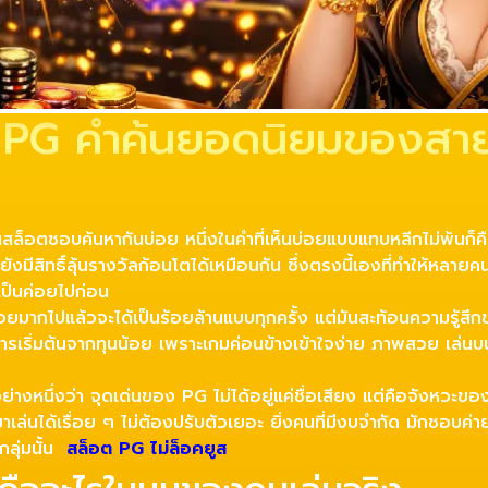
น PG คำค้นยอดนิยมของสา
่นสล็อตชอบค้นหากันบ่อย หนึ่งในคำที่เห็นบ่อยแบบแทบหลีกไม่พ้นก็ค
ก็ยังมีสิทธิ์ลุ้นรางวัลก้อนโตได้เหมือนกัน ซึ่งตรงนี้เองที่ทำให้หลา
ป็นค่อยไปก่อน
น้อยมากไปแล้วจะได้เป็นร้อยล้านแบบทุกครั้ง แต่มันสะท้อนความรู้สึ
รเริ่มต้นจากทุนน้อย เพราะเกมค่อนข้างเข้าใจง่าย ภาพสวย เล่นบน
งหนึ่งว่า จุดเด่นของ PG ไม่ได้อยู่แค่ชื่อเสียง แต่คือจังหวะของเกมท
บมาเล่นได้เรื่อย ๆ ไม่ต้องปรับตัวเยอะ ยิ่งคนที่มีงบจำกัด มักชอบค่ายที่
กลุ่มนั้น
สล็อต PG ไม่ล็อคยูส