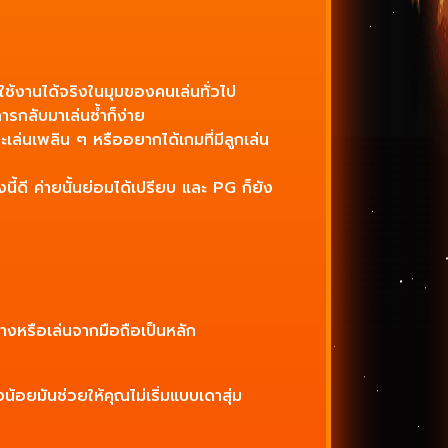
ะใช้งานได้จริงในมุมของคนเล่นทั่วไป
รกลับมาเล่นซ้ำก็ง่าย
เล่นเพลิน ๆ หรืออยากได้เกมที่มีลูกเล่น
ี้ดี ค่ายนั้นย่อมได้เปรียบ และ PG ก็ยัง
ว่างหรือเล่นจากมือถือเป็นหลัก
งน้อยมันช่วยให้คุณไม่เริ่มแบบเดาสุ่ม