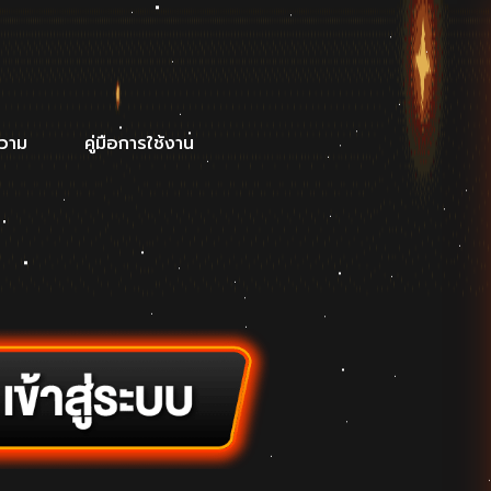
วาม
คู่มือการใช้งาน