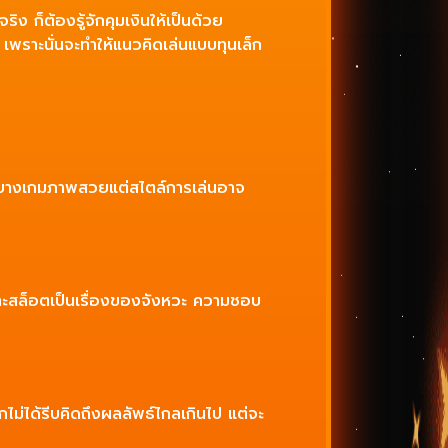
ิง ก็ต้องรู้จักคุมเงินให้เป็นด้วย
าม เพราะนั่นจะทำให้แนวคิดเล่นแบบทุนเล็ก
ว บางเกมภาพสวยแต่สไตล์การเล่นอาจ
พราะสล็อตเป็นเรื่องของจังหวะ ความชอบ
กไม่ได้รีบคิดถึงผลลัพธ์ไกลเกินไป แต่จะ