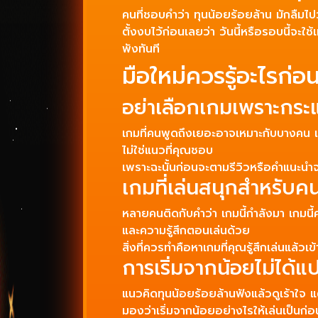
คนที่ชอบคำว่า ทุนน้อยร้อยล้าน มักลืมไปว่
ตั้งงบไว้ก่อนเลยว่า วันนี้หรือรอบนี้จะใช
พังทันที
มือใหม่ควรรู้อะไรก่
อย่าเลือกเกมเพราะกระ
เกมที่คนพูดถึงเยอะอาจเหมาะกับบางคน 
ไม่ใช่แนวที่คุณชอบ
เพราะฉะนั้นก่อนจะตามรีวิวหรือคำแนะนำจ
เกมที่เล่นสนุกสำหรับคนอ
หลายคนติดกับคำว่า เกมนี้กำลังมา เกมนี
และความรู้สึกตอนเล่นด้วย
สิ่งที่ควรทำคือหาเกมที่คุณรู้สึกเล่นแล้วเ
การเริ่มจากน้อยไม่ได้แป
แนวคิดทุนน้อยร้อยล้านฟังแล้วดูเร้าใจ แต
มองว่าเริ่มจากน้อยอย่างไรให้เล่นเป็นก่อ