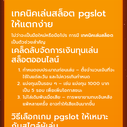
เทคนิคเล่นสล็อต pgslot
ให้แตกง่าย
ไม่ว่าจะเป็นมือใหม่หรือมือโปร การมี
เทคนิคเล่นสล็อต
เป็นตัวช่วยสำคัญ
เคล็ดลับจัดการเงินทุนเล่น
สล็อตออนไลน์
กำหนดงบประมาณก่อนเล่น – ตั้งจำนวนเงินที่จะ
ใช้ในแต่ละวัน และไม่ควรเกินกำหนด
แบ่งทุนเป็นรอบ ๆ – เช่น แบ่งทุน 1000 บาท
เป็น 5 รอบ เพื่อเพิ่มโอกาสชนะ
ไม่ไล่เดิมพันเมื่อเสีย – การพยายามทบเงินหลัง
แพ้หลายครั้ง อาจทำให้เสียเงินมากขึ้น
วิธีเลือกเกม pgslot ให้เหมาะ
กับสไตล์ผู้เล่น