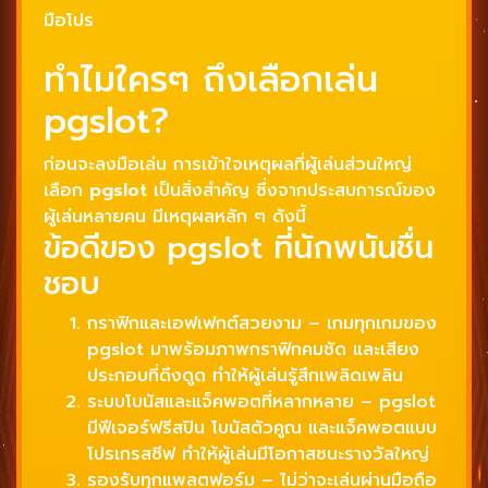
มือโปร
ทำไมใครๆ ถึงเลือกเล่น
pgslot?
ก่อนจะลงมือเล่น การเข้าใจเหตุผลที่ผู้เล่นส่วนใหญ่
เลือก
pgslot
เป็นสิ่งสำคัญ ซึ่งจากประสบการณ์ของ
ผู้เล่นหลายคน มีเหตุผลหลัก ๆ ดังนี้
ข้อดีของ pgslot ที่นักพนันชื่น
ชอบ
กราฟิกและเอฟเฟกต์สวยงาม – เกมทุกเกมของ
pgslot มาพร้อมภาพกราฟิกคมชัด และเสียง
ประกอบที่ดึงดูด ทำให้ผู้เล่นรู้สึกเพลิดเพลิน
ระบบโบนัสและแจ็คพอตที่หลากหลาย – pgslot
มีฟีเจอร์ฟรีสปิน โบนัสตัวคูณ และแจ็คพอตแบบ
โปรเกรสซีฟ ทำให้ผู้เล่นมีโอกาสชนะรางวัลใหญ่
รองรับทุกแพลตฟอร์ม – ไม่ว่าจะเล่นผ่านมือถือ