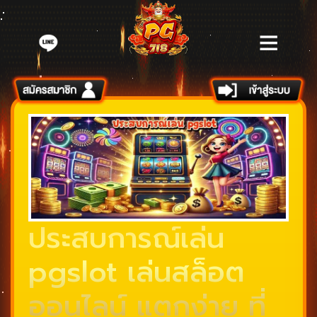
https://www.pgheng99.ai/
ประสบการณ์เล่น
pgslot เล่นสล็อต
ออนไลน์ แตกง่าย ที่