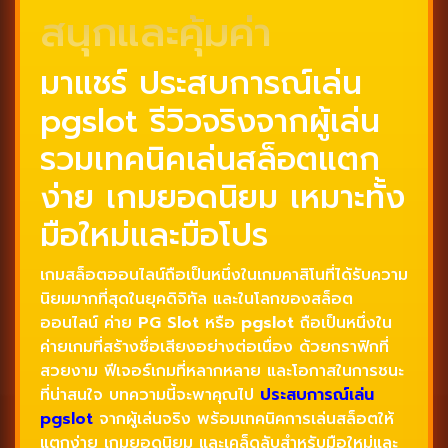
สนุกและคุ้มค่า
มาแชร์ ประสบการณ์เล่น
pgslot รีวิวจริงจากผู้เล่น
รวมเทคนิคเล่นสล็อตแตก
ง่าย เกมยอดนิยม เหมาะทั้ง
มือใหม่และมือโปร
เกมสล็อตออนไลน์ถือเป็นหนึ่งในเกมคาสิโนที่ได้รับความ
นิยมมากที่สุดในยุคดิจิทัล และในโลกของสล็อต
ออนไลน์ ค่าย
PG Slot
หรือ
pgslot
ถือเป็นหนึ่งใน
ค่ายเกมที่สร้างชื่อเสียงอย่างต่อเนื่อง ด้วยกราฟิกที่
สวยงาม ฟีเจอร์เกมที่หลากหลาย และโอกาสในการชนะ
ที่น่าสนใจ บทความนี้จะพาคุณไป
ประสบการณ์เล่น
pgslot
จากผู้เล่นจริง พร้อมเทคนิคการเล่นสล็อตให้
แตกง่าย เกมยอดนิยม และเคล็ดลับสำหรับมือใหม่และ