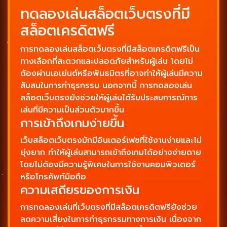
ทดลองเล่นสล็อตเว็บตรงที่มี
สล็อตเครดิตฟรี
การทดลองเล่นสล็อตเว็บตรงที่มีสล็อตเครดิตฟรีเป็น
ทางเลือกที่สะดวกและปลอดภัยสำหรับผู้เล่น โดยไม่
ต้องผ่านเอเย่นต์หรือพันธมิตรที่อาจทำให้ผู้เล่นมีความ
สับสนในการทำธุรกรรม นอกจากนี้ การทดลองเล่น
สล็อตเว็บตรงยังช่วยให้ผู้เล่นได้รับประสบการณ์การ
เล่นที่มีความเป็นส่วนตัวมากขึ้น
การเข้าถึงเกมง่ายขึ้น
เว็บสล็อตเว็บตรงมักมีอินเตอร์เฟซที่ใช้งานง่ายและไม่
ยุ่งยาก ทำให้ผู้เล่นสามารถเข้าถึงเกมได้อย่างง่ายดาย
โดยไม่ต้องมีความรู้พิเศษในการใช้งานคอมพิวเตอร์
หรือโทรศัพท์มือถือ
ความเสถียรของการเงิน
การทดลองเล่นที่เว็บตรงที่มีสล็อตเครดิตฟรียังช่วย
ลดความเสี่ยงในการทำธุรกรรมทางการเงิน เนื่องจาก