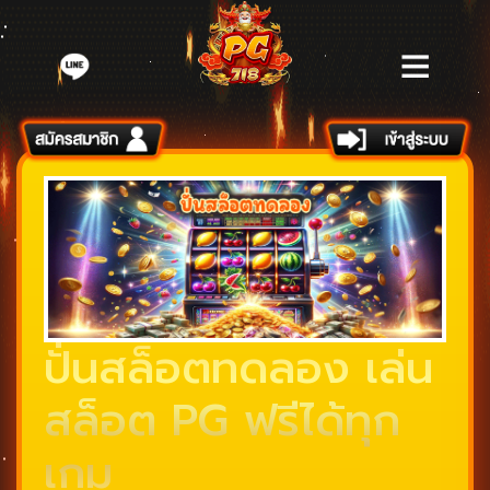
https://www.pgheng99.ai/
ปั่นสล็อตทดลอง เล่น
สล็อต PG ฟรีได้ทุก
เกม