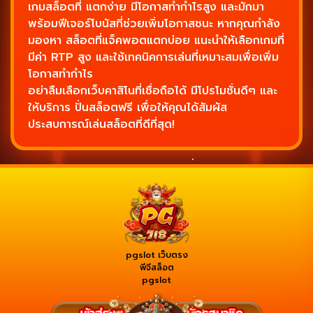
เกมสล็อตที่ แตกง่าย มีโอกาสทำกำไรสูง และมักมา
พร้อมฟีเจอร์โบนัสที่ช่วยเพิ่มโอกาสชนะ หากคุณกำลัง
มองหา สล็อตที่แจ็คพอตแตกบ่อย แนะนำให้เลือกเกมที่
มีค่า RTP สูง และใช้เทคนิคการเล่นที่เหมาะสมเพื่อเพิ่ม
โอกาสทำกำไร
อย่าลืมเลือกเว็บคาสิโนที่เชื่อถือได้ มีโปรโมชั่นดีๆ และ
ให้บริการ ปั่นสล็อตฟรี เพื่อให้คุณได้สัมผัส
ประสบการณ์เล่นสล็อตที่ดีที่สุด!
pgslot เว็บตรง
พีจีสล็อต
pgslot