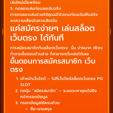
เล่นใหม่เมื่อพร้อม
5. ทดลองเล่นก่อนลงเงินจริง
การทดลองเล่นช่วยให้คุณเข้าใจเกมก่อนเดิมพันจริง
ลดความเสี่ยงในการเสียเงิน
แค่สมัครง่ายๆ เล่นสล็อต
เว็บตรง ได้ทันที
การสมัครสมาชิกกับสล็อตเว็บตรง นั้น ง่ายมาก เพียง
ทำตามขั้นตอนด้านล่าง ก็สามารถเริ่มเล่นได้เลย
ขั้นตอนการสมัครสมาชิก เว็บ
ตรง
เข้าหน้าเว็บไซต์ – ไปที่เว็บไซต์สล็อตเว็บตรง PG
SLOT
กดปุ่ม “สมัครสมาชิก” – ระบบจะพาคุณไปยัง
หน้ากรอกข้อมูล
กรอกข้อมูลให้ครบถ้วน
ชื่อ-นามสกุล