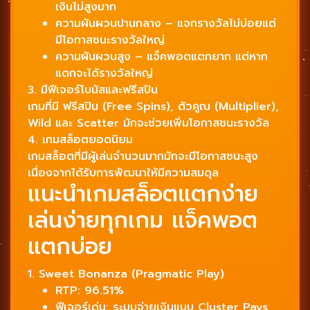
เงินไม่สูงมาก
ความผันผวนปานกลาง – แจกรางวัลไม่บ่อยแต่
มีโอกาสชนะรางวัลใหญ่
ความผันผวนสูง – แจ็คพอตแตกยาก แต่หาก
แตกจะได้รางวัลใหญ่
3. มีฟีเจอร์โบนัสและฟรีสปิน
เกมที่มี ฟรีสปิน (Free Spins), ตัวคูณ (Multiplier),
Wild และ Scatter มักจะช่วยเพิ่มโอกาสชนะรางวัล
4. เกมสล็อตยอดนิยม
เกมสล็อตที่มีผู้เล่นจำนวนมากมักจะมีโอกาสชนะสูง
เนื่องจากได้รับการพัฒนาให้มีความสมดุล
แนะนำเกมสล็อตแตกง่าย
เล่นง่ายทุกเกม แจ็คพอต
แตกบ่อย
1. Sweet Bonanza (Pragmatic Play)
RTP: 96.51%
ฟีเจอร์เด่น: ระบบจ่ายเงินแบบ Cluster Pays