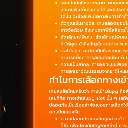
ระบบโบนัสที่หลากหลาย
:
ผมบอกเลย
นักเดิมพันได้เล่นเกมที่ดีและมีประ
ได้นั้น จะช่วยเพิ่มโอกาสในการทำก
ตัวคูณเงินรางวัล
:
เกมสล็อตออนไลน์จ
รางวัลด้วย ซึ่งเกมจากพีจีสล็อตนั้
สัญลักษณ์พิเศษ
:
สัญลักษณ์พิเศษคื
ทำให้คุณเข้าถึงสัญลักษณ์ต่าง ๆ หรื
ออโต้สปิน
:
ออโต้สปินคือระบบการหม
สามารถตั้งค่าการสปินต่อเนื่องได้
ความเป็นสากล
:
การออกแบบฟีเจอร
การยกเอาวัฒนธรรมจากชาติไหนมาเ
ทำไมการเลือกทางเข้
เคยสงสัยไหมครับว่า
ทางเข้าเล่นpg
ถือเ
เลยก็คือ ทางเข้าเล่น
pg slot
นั้น ๆ เสถ
ปลอดภัยเป็นเรื่องสำคัญของการเลือกใช้บร
ตอบกันเลยครับ
ความปลอดภัยของข้อมูลส่วนตัว
:
ท
ก็ได้ เพื่อป้องกันปัญหาเหล่านี้ ก