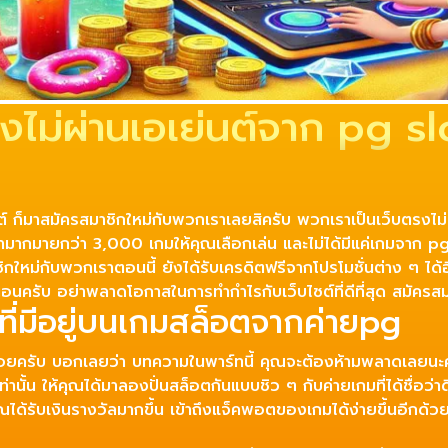
รงไม่ผ่านเอเย่นต์จาก pg s
นต์ ก็มาสมัครสมาชิกใหม่กับพวกเราเลยสิครับ พวกเราเป็นเว็บตรงไม่
นำมากมายกว่า
3,000
เกมให้คุณเลือกเล่น และไม่ได้มีแค่เกมจาก
p
ใหม่กับพวกเราตอนนี้ ยังได้รับเครดิตฟรีจากโปรโมชั่นต่าง ๆ ได้
่นอนครับ อย่าพลาดโอกาสในการทำกำไรกับเว็บไซต์ที่ดีที่สุด สมัครส
ที่มีอยู่บนเกมสล็อตจากค่ายpg
่อยครับ บอกเลยว่า บทความในพาร์ทนี้ คุณจะต้องห้ามพลาดเลยนะ
่านั้น ให้คุณได้มาลอง
ปั่นสล็อต
กันแบบชิว ๆ กับค่ายเกมที่ได้ชื่อว่
ได้รับเงินรางวัลมากขึ้น เข้าถึงแจ็คพอตของเกมได้ง่ายขึ้นอีกด้วย 