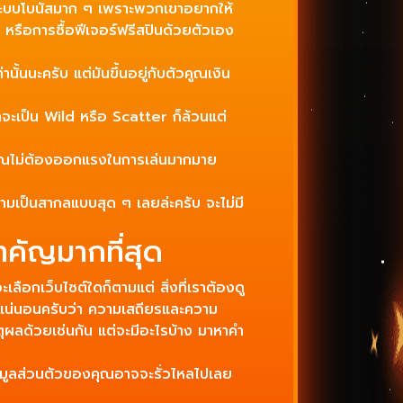
งระบบโบนัสมาก ๆ เพราะพวกเขาอยากให้
ิน หรือการซื้อฟีเจอร์ฟรีสปินด้วยตัวเอง
ั้นนะครับ แต่มันขึ้นอยู่กับตัวคูณเงิน
าจะเป็น
Wild
หรือ
Scatter
ก็ล้วนแต่
้คุณไม่ต้องออกแรงในการเล่นมากมาย
มเป็นสากลแบบสุด ๆ เลยล่ะครับ จะไม่มี
ำคัญมากที่สุด
ะเลือกเว็บไซต์ใดก็ตามแต่ สิ่งที่เราต้องดู
แน่นอนครับว่า ความเสถียรและความ
ตุผลด้วยเช่นกัน แต่จะมีอะไรบ้าง มาหาคำ
 ข้อมูลส่วนตัวของคุณอาจจะรั่วไหลไปเลย