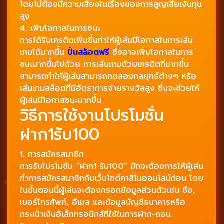
โดยไม่ต้องมีความเสี่ยงในเรื่องของการสูญเสียเงินทุน
สูง
4. เพิ่มโอกาสในการชนะ
การได้รับเครดิตเพิ่มขึ้นทำให้ผู้เล่นมีโอกาสในการเล่น
เกมได้มากขึ้น
ปั่นสล็อตฟรี
ซึ่งอาจเพิ่มโอกาสในการ
ชนะมากขึ้นไปด้วย การเล่นเกมด้วยเครดิตที่มากขึ้น
สามารถทำให้ผู้เล่นสามารถทดลองกลยุทธ์ต่างๆ หรือ
เล่นเกมสล็อตที่มีอัตราการจ่ายรางวัลสูง ซึ่งจะช่วยให้
ผู้เล่นมีโอกาสชนะมากขึ้น
วิธีการใช้งานโปรโมชั่น
ฝาก1รับ100
1. การสมัครสมาชิก
การรับโปรโมชั่น “ฝาก1 รับ100” มักจะต้องการให้ผู้เล่น
ทำการสมัครสมาชิกกับเว็บไซต์คาสิโนออนไลน์ก่อน โดย
ในขั้นตอนนี้ผู้เล่นจะต้องกรอกข้อมูลส่วนตัวเช่น ชื่อ,
เบอร์โทรศัพท์, อีเมล และข้อมูลบัญชีธนาคารหรือ
กระเป๋าเงินอิเล็กทรอนิกส์ที่ใช้ในการฝาก-ถอน