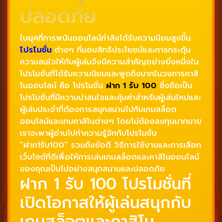
ปลอดภัย
ในยุคที่การพนันออนไลน์กำลังได้รับความนิยมสูงขึ้น
โปรโมชั่น
ต่างๆ ที่มอบสิทธิประโยชน์และการกระตุ้น
ความสนใจให้กับผู้เล่นจึงมีความสำคัญอย่างยิ่งหนึ่งใน
โปรโมชั่นที่ได้รับความนิยมและพูดถึงมากในวงการคาสิ
โนออนไลน์ คือ โปรโมชั่น
ฝาก 1 รับ 100
ซึ่งถือเป็น
โปรโมชั่นที่มีความน่าสนใจและคุ้มค่าสำหรับผู้เล่นใหม่และ
ผู้เล่นประจำที่ต้องการสนุกสนานไปกับเกมสล็อต
ออนไลน์และเกมคาสิโนต่างๆ โดยไม่ต้องลงทุนมากมาย
เราจะพาผู้อ่านไปทำความรู้จักกับโปรโมชั่น
“ฝาก1รับ100” รวมถึงข้อดี วิธีการใช้งานและการเลือก
เว็บไซต์ที่ดีเพื่อให้การเล่นเกมสล็อตและคาสิโนออนไลน์
ของคุณเป็นไปอย่างสนุกสนานและปลอดภัย
ฝาก 1 รับ 100 โปรโมชั่นที่
เปิดโอกาสให้ผู้เล่นสนุกกับ
เกมสล็อตและคาสิโน