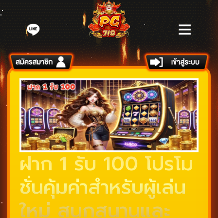
https://www.pgheng99.ai/
ฝาก 1 รับ 100 โปรโม
ชั่นคุ้มค่าสำหรับผู้เล่น
ใหม่ สนุกสนานและ