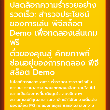
ปลดล็อกความร่ำรวยอย่าง
รวดเร็ว: สำรวจประโยชน์
ของการเล่น พีจีสล็อต
Demo เพื่อทดลองเล่นเกม
ฟรี
ตั๋วของคุณสู่ ศักยภาพที่
ซ่อนอยู่ของการทดลอง พีจี
สล็อต Demo
ในโลกที่การแสวงหาความร่ำรวยอย่างรวดเร็วเป็น
ความปรารถนาสากล ขอบเขตของสล็อตออนไลน์ได้
กลายเป็นช่องทางที่น่าดึงดูดใจ ลองนึกภาพ
สถานการณ์ที่คุณสามารถเจาะลึกเข้าไปในความตื่นเต้น
ของสล็อต PG ทดลองกลยุทธ์ และอาจสะสมความ