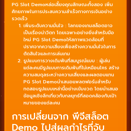
PG Slot Demoหล่อเลี้ยงคุณลักษณะทั้งสอง เพิ่ม
ศักยภาพในการประสบความสำเร็จทางการเงินอย่าง
รวดเร็ว
เพิ่มระดับความมั่นใจ : โลกของเกมสล็อตอาจ
เป็นเรื่องน่าวิตก โดยเฉพาะอย่างยิ่งสำหรับมือ
ใหม่ PG Slot Demoให้สภาพแวดล้อมที่
ปราศจากความเสี่ยงเพื่อสร้างความมั่นใจในการ
ตัดสินใจและการเล่นเกม
รูปแบบการวางเดิมพันที่สมบูรณ์แบบ : ผู้เล่น
แต่ละคนมีรูปแบบการเดิมพันที่ไม่เหมือนใคร สร้าง
ความสมดุลระหว่างความเสี่ยงและผลตอบแทน
PG Slot Demoนำเสนอแพลตฟอร์มสำหรับ
ทดสอบรูปแบบเหล่านี้อย่างเข้มงวด โดยนำเสนอ
ข้อมูลเชิงลึกเกี่ยวกับกลยุทธ์ที่สอดคล้องกับเป้า
หมายของแต่ละคน
การเปลี่ยนจาก พีจีสล็อต
Demo ไปสู่ผลกำไรที่จับ