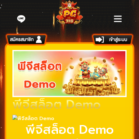
https://www.pgheng99.ai/
พีจีสล็อต Demo
พีจีสล็อต Demo