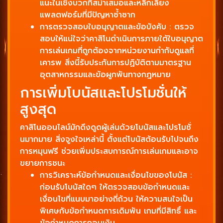
แนะในเชิงบวกที่สม่ำเสมอและหลีกเลี่ยง
แพลตฟอร์มที่มีปัญหาซ้ำซาก
การตรวจสอบใบอนุญาตและข้อบังคับ : ตรวจ
สอบให้แน่ใจว่าคาสิโนดำเนินการภายใต้ใบอนุญาต
การเล่นเกมที่ถูกต้องจากหน่วยงานกำกับดูแลที่
เคารพ สิ่งนี้รับประกันการปฏิบัติตามมาตรฐาน
อุตสาหกรรมและข้อผูกพันทางกฎหมาย
การเพิ่มโบนัสและโปรโมชั่นให้
สูงสุด
คาสิโนออนไลน์มักดึงดูดผู้เล่นด้วยโบนัสและโปรโมชั่
นมากมาย สิ่งจูงใจเหล่านี้ ตั้งแต่โบนัสต้อนรับไปจนถึง
การหมุนฟรี ช่วยเพิ่มประสบการณ์การเล่นเกมและอาจ
ขยายการชนะ
การวิเคราะห์ข้อกำหนดและเงื่อนไขของโบนัส :
ก่อนรับโบนัสใดๆ ให้ตรวจสอบข้อกำหนดและ
เงื่อนไขที่แนบมาอย่างถี่ถ้วน ให้ความสนใจเป็น
พิเศษกับข้อกำหนดการเดิมพัน เกมที่มีสิทธิ์ และ
ข้อกำหนดการถอนเงิน