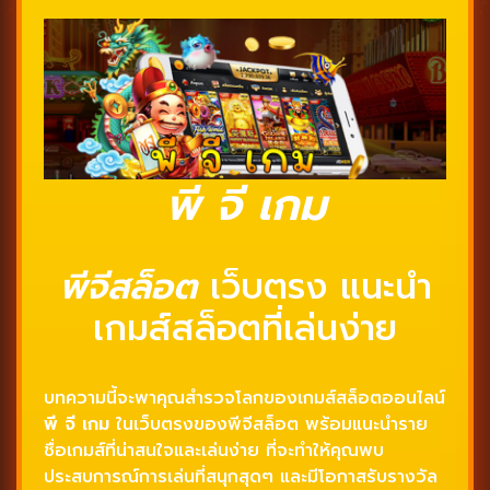
พี จี เกม
พีจีสล็อต
เว็บตรง แนะนำ
เกมส์สล็อตที่เล่นง่าย
บทความนี้จะพาคุณสำรวจโลกของเกมส์สล็อตออนไลน์
พี จี เกม
ในเว็บตรงของพีจีสล็อต พร้อมแนะนำราย
ชื่อเกมส์ที่น่าสนใจและเล่นง่าย ที่จะทำให้คุณพบ
ประสบการณ์การเล่นที่สนุกสุดๆ และมีโอกาสรับรางวัล