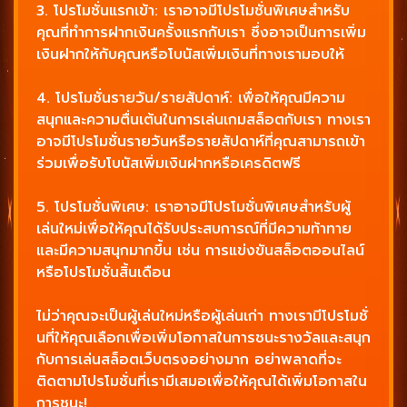
3. โปรโมชั่นแรกเข้า: เราอาจมีโปรโมชั่นพิเศษสำหรับ
คุณที่ทำการฝากเงินครั้งแรกกับเรา ซึ่งอาจเป็นการเพิ่ม
เงินฝากให้กับคุณหรือโบนัสเพิ่มเงินที่ทางเรามอบให้
4. โปรโมชั่นรายวัน/รายสัปดาห์: เพื่อให้คุณมีความ
สนุกและความตื่นเต้นในการเล่นเกมสล็อตกับเรา ทางเรา
อาจมีโปรโมชั่นรายวันหรือรายสัปดาห์ที่คุณสามารถเข้า
ร่วมเพื่อรับโบนัสเพิ่มเงินฝากหรือเครดิตฟรี
5. โปรโมชั่นพิเศษ: เราอาจมีโปรโมชั่นพิเศษสำหรับผู้
เล่นใหม่เพื่อให้คุณได้รับประสบการณ์ที่มีความท้าทาย
และมีความสนุกมากขึ้น เช่น การแข่งขันสล็อตออนไลน์
หรือโปรโมชั่นสิ้นเดือน
ไม่ว่าคุณจะเป็นผู้เล่นใหม่หรือผู้เล่นเก่า ทางเรามีโปรโมชั่
นที่ให้คุณเลือกเพื่อเพิ่มโอกาสในการชนะรางวัลและสนุก
กับการเล่นสล็อตเว็บตรงอย่างมาก อย่าพลาดที่จะ
ติดตามโปรโมชั่นที่เรามีเสมอเพื่อให้คุณได้เพิ่มโอกาสใน
การชนะ!