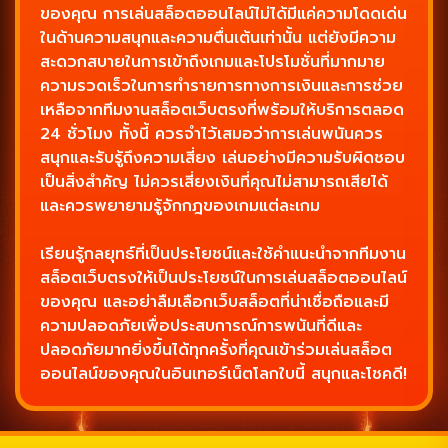
ของคุณ การเล่นสล็อตออนไลน์ไม่ได้มีแค่ความโดดเด่น
ในด้านความสนุกและความตื่นเต้นเท่านั้น แต่ยังมีความ
สะดวกสบายในการเข้าถึงเกมและโปรโมชั่นที่มากมาย
ความรวดเร็วในการทำรายการทางการเงินและการช่วย
เหลือจากทีมงานสล็อตเว็บตรงที่พร้อมให้บริการตลอด
24 ชั่วโมง ทั้งนี้ ควรจำไว้เสมอว่าการเล่นพนันควร
สนุกและรับรู้ถึงความเสี่ยง เล่นอย่างมีความรับผิดชอบ
เป็นสิ่งสำคัญ ไม่ควรเสี่ยงเงินที่คุณไม่สามารถเสียได้
และควรพยายามรู้จักกฎของเกมแต่ละเกม
เรียนรู้กลยุทธ์ที่เป็นประโยชน์และใช้คำแนะนำจากทีมงาน
สล็อตเว็บตรงให้เป็นประโยชน์ในการเล่นสล็อตออนไลน์
ของคุณ และอย่าลืมเลือกเว็บสล็อตที่น่าเชื่อถือและมี
ความปลอดภัยเพื่อประสบการณ์การพนันที่ดีและ
ปลอดภัยมากยิ่งขึ้นได้ทุกครั้งที่คุณเข้าร่วมเล่นสล็อต
ออนไลน์ของคุณในอินเทอร์เน็ตโลกใบนี้ สนุกและโชคดี!