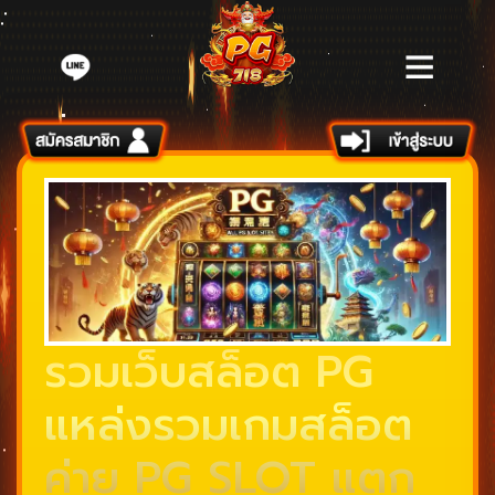
https://www.pgheng99.ai/
รวมเว็บสล็อต PG
แหล่งรวมเกมสล็อต
ค่าย PG SLOT แตก