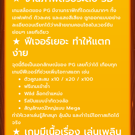
เกมสล็อตของ PG มีงานกราฟิกที่โดดเด่นมากๆ ทั้ง
เอฟเฟกต์ ตัวละคร และแสงสีเสียง ถูกออกแบบอย่าง
ละเอียดจนเรียกได้ว่าคล้ายเกมคอนโซลในเวอร์ชัน
ย่อมๆ เลยทีเดียว
★ ฟีเจอร์เยอะ ทำให้แตก
ง่าย
จุดนี้ถือเป็นเอกลักษณ์ของ PG เลยก็ว่าได้ เกือบทุก
เกมมีฟีเจอร์ที่ช่วยเพิ่มโอกาสแตก เช่น
ตัวคูณสะสม x10 / x20 / x100
ฟรีเกมเข้าซ้ำ
Wild ล็อกตำแหน่ง
รีสปินแบบจำกัดวงล้อ
สัญลักษณ์ใหญ่แบบ Mega
ทำให้เวลาเล่นรู้สึกสนุก ลุ้นมัน และกำไรมีโอกาสเกิดได้
จริง
★ เกมมีเนื้อเรื่อง เล่นเพลิน