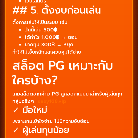
เว็บเสถียร
## 5. ตั้งงบก่อนเล่น
ตั้งการเล่นให้เป็นระบบ เช่น
วันนี้เล่น 500฿
ได้กำไร 1,000฿ → ถอน
ขาดทุน 300฿ → หยุด
ทำให้ไม่เจ็บหนักและควบคุมได้ง่าย
สล็อต PG เหมาะกับ
ใครบ้าง?
เกมสล็อตจากค่าย PG ถูกออกแบบมาสำหรับผู้เล่นทุก
กลุ่มจริงๆ
sexy168.vip
✓ มือใหม่
เพราะเกมเข้าใจง่าย ไม่มีความซับซ้อน
✓ ผู้เล่นทุนน้อย