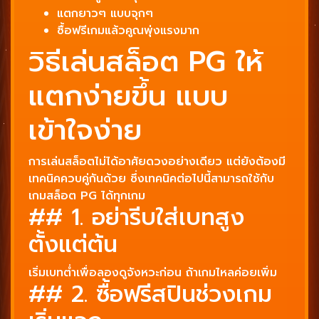
แตกยาวๆ แบบจุกๆ
ซื้อฟรีเกมแล้วคูณพุ่งแรงมาก
วิธีเล่นสล็อต PG ให้
แตกง่ายขึ้น แบบ
เข้าใจง่าย
การเล่นสล็อตไม่ได้อาศัยดวงอย่างเดียว แต่ยังต้องมี
เทคนิคควบคู่กันด้วย ซึ่งเทคนิคต่อไปนี้สามารถใช้กับ
เกมสล็อต PG ได้ทุกเกม
## 1. อย่ารีบใส่เบทสูง
ตั้งแต่ต้น
เริ่มเบทต่ำเพื่อลองดูจังหวะก่อน ถ้าเกมไหลค่อยเพิ่ม
## 2. ซื้อฟรีสปินช่วงเกม