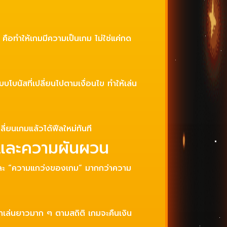
 คือทำให้เกมมีความเป็นเกม ไม่ใช่แค่กด
บโบนัสที่เปลี่ยนไปตามเงื่อนไข ทำให้เล่น
่ยนเกมแล้วได้ฟีลใหม่ทันที
TP และความผันผวน
ะ” และ “ความแกว่งของเกม” มากกว่าความ
าเล่นยาวมาก ๆ ตามสถิติ เกมจะคืนเงิน