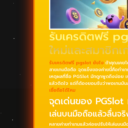
รับเครดิตฟรี pg
ใหม่และสมาชิกเก
รับเครดิตฟรี pgslot ยังไง
ถ้าคุณเคยไ
สายเกมมือถือ จุดแข็งของค่ายนี้คือทำเก
เหตุผลที่ชื่อ PGSlot มักถูกพูดถึงบ่อย 
แล้วติดใจ แต่ก็ต้องยอมรับว่าพอเกมมันส
เชื่อถือได้ไหม
จุดเด่นของ PGSlot ท
เล่นบนมือถือแล้วลื่นจริ
หลายค่ายทำเกมแล้วค่อยปรับให้เล่นบนมือ