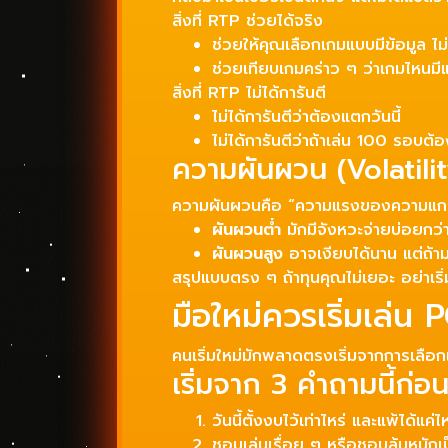
สิ่งที่ RTP ช่วยได้จริง
ช่วยให้คุณเลือกเกมแบบมีข้อมูล ไม
ช่วยเทียบเกมคร่าว ๆ ว่าเกมไหนมีแน
สิ่งที่ RTP ไม่ได้การันตี
ไม่ได้การันตีว่าต้องแตกวันนี้
ไม่ได้การันตีว่าถ้าเล่น 100 รอบต้องไ
ความผันผวน (Volatilit
ความผันผวนคือ “ความแรงของความแกว
ผันผวนต่ำ
มักมีจังหวะจ่ายบ่อยกว่า
ผันผวนสูง
อาจเงียบได้นาน แต่ถ้าม
สรุปแบบตรง ๆ ถ้าทุนคุณไม่เยอะ อย่าเร
มือใหม่ควรเริ่มเล่น 
คนเริ่มใหม่มักพลาดตรงเริ่มจากการเลือกเ
เริ่มจาก 3 คำถามนี้ก่อ
วันนี้ตั้งงบไว้เท่าไหร่ และแพ้ได้แค่
ชอบเล่นเรื่อย ๆ หรือชอบลุ้นหนัก