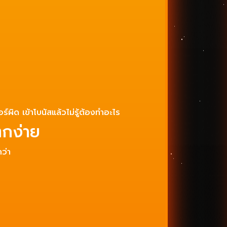
ผิด เข้าโบนัสแล้วไม่รู้ต้องทำอะไร
ตกง่าย
ว่า