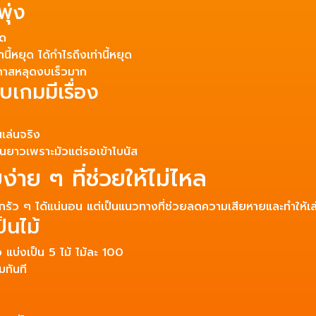
ุ่ง
ัด
ี้หยุด ได้กำไรถึงเท่านี้หยุด
โอกาสหลุดงบเร็วมาก
เกมมีเรื่อง
เล่นจริง
ล่นยาวเพราะมัวแต่รอเข้าโบนัส
่าย ๆ ที่ช่วยให้ไม่ไหล
้ถูกรัว ๆ ได้แน่นอน แต่เป็นแนวทางที่ช่วยลดความเสียหายและทำให้เล่
็นไม้
 แบ่งเป็น 5 ไม้ ไม้ละ 100
มทันที