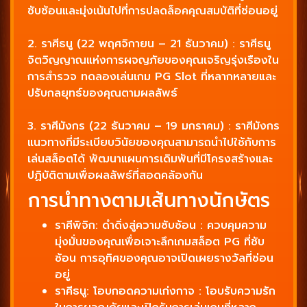
ซับซ้อนและมุ่งเน้นไปที่การปลดล็อคคุณสมบัติที่ซ่อนอยู่
2. ราศีธนู (22 พฤศจิกายน – 21 ธันวาคม) : ราศีธนู
จิตวิญญาณแห่งการผจญภัยของคุณเจริญรุ่งเรืองใน
การสำรวจ ทดลองเล่นเกม PG Slot ที่หลากหลายและ
ปรับกลยุทธ์ของคุณตามผลลัพธ์
3. ราศีมังกร (22 ธันวาคม – 19 มกราคม) : ราศีมังกร
แนวทางที่มีระเบียบวินัยของคุณสามารถนำไปใช้กับการ
เล่นสล็อตได้ พัฒนาแผนการเดิมพันที่มีโครงสร้างและ
ปฏิบัติตามเพื่อผลลัพธ์ที่สอดคล้องกัน
การนำทางตามเส้นทางนักษัตร
ราศีพิจิก: ดำดิ่งสู่ความซับซ้อน : ควบคุมความ
มุ่งมั่นของคุณเพื่อเจาะลึกเกมสล็อต PG ที่ซับ
ซ้อน การอุทิศของคุณอาจเปิดเผยรางวัลที่ซ่อน
อยู่
ราศีธนู: โอบกอดความเก่งกาจ : โอบรับความรัก