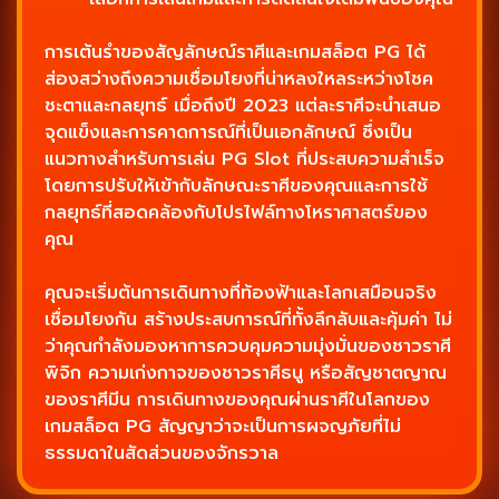
การเต้นรำของสัญลักษณ์ราศีและเกมสล็อต PG ได้
ส่องสว่างถึงความเชื่อมโยงที่น่าหลงใหลระหว่างโชค
ชะตาและกลยุทธ์ เมื่อถึงปี 2023 แต่ละราศีจะนำเสนอ
จุดแข็งและการคาดการณ์ที่เป็นเอกลักษณ์ ซึ่งเป็น
แนวทางสำหรับการเล่น PG Slot ที่ประสบความสำเร็จ
โดยการปรับให้เข้ากับลักษณะราศีของคุณและการใช้
กลยุทธ์ที่สอดคล้องกับโปรไฟล์ทางโหราศาสตร์ของ
คุณ
คุณจะเริ่มต้นการเดินทางที่ท้องฟ้าและโลกเสมือนจริง
เชื่อมโยงกัน สร้างประสบการณ์ที่ทั้งลึกลับและคุ้มค่า ไม่
ว่าคุณกำลังมองหาการควบคุมความมุ่งมั่นของชาวราศี
พิจิก ความเก่งกาจของชาวราศีธนู หรือสัญชาตญาณ
ของราศีมีน การเดินทางของคุณผ่านราศีในโลกของ
เกมสล็อต PG สัญญาว่าจะเป็นการผจญภัยที่ไม่
ธรรมดาในสัดส่วนของจักรวาล