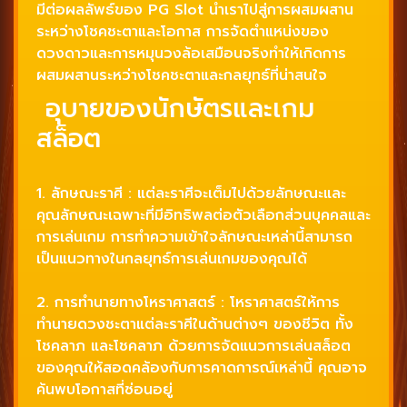
มีต่อผลลัพธ์ของ PG Slot นำเราไปสู่การผสมผสาน
ระหว่างโชคชะตาและโอกาส การจัดตำแหน่งของ
ดวงดาวและการหมุนวงล้อเสมือนจริงทำให้เกิดการ
ผสมผสานระหว่างโชคชะตาและกลยุทธ์ที่น่าสนใจ
อุบายของนักษัตรและเกม
สล็อต
1. ลักษณะราศี : แต่ละราศีจะเต็มไปด้วยลักษณะและ
คุณลักษณะเฉพาะที่มีอิทธิพลต่อตัวเลือกส่วนบุคคลและ
การเล่นเกม การทำความเข้าใจลักษณะเหล่านี้สามารถ
เป็นแนวทางในกลยุทธ์การเล่นเกมของคุณได้
2. การทำนายทางโหราศาสตร์ : โหราศาสตร์ให้การ
ทำนายดวงชะตาแต่ละราศีในด้านต่างๆ ของชีวิต ทั้ง
โชคลาภ และโชคลาภ ด้วยการจัดแนวการเล่นสล็อต
ของคุณให้สอดคล้องกับการคาดการณ์เหล่านี้ คุณอาจ
ค้นพบโอกาสที่ซ่อนอยู่