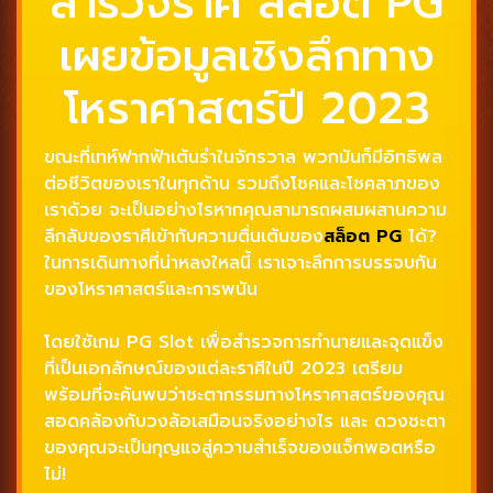
สำรวจราศี สล็อต PG
เผยข้อมูลเชิงลึกทาง
โหราศาสตร์ปี 2023
ขณะที่เทห์ฟากฟ้าเต้นรำในจักรวาล พวกมันก็มีอิทธิพล
ต่อชีวิตของเราในทุกด้าน รวมถึงโชคและโชคลาภของ
เราด้วย จะเป็นอย่างไรหากคุณสามารถผสมผสานความ
ลึกลับของราศีเข้ากับความตื่นเต้นของ
สล็อต PG
ได้?
ในการเดินทางที่น่าหลงใหลนี้ เราเจาะลึกการบรรจบกัน
ของโหราศาสตร์และการพนัน
โดยใช้เกม PG Slot เพื่อสำรวจการทำนายและจุดแข็ง
ที่เป็นเอกลักษณ์ของแต่ละราศีในปี 2023 เตรียม
พร้อมที่จะค้นพบว่าชะตากรรมทางโหราศาสตร์ของคุณ
สอดคล้องกับวงล้อเสมือนจริงอย่างไร และ ดวงชะตา
ของคุณจะเป็นกุญแจสู่ความสำเร็จของแจ็กพอตหรือ
ไม่!