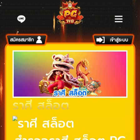
https://www.pgheng99.ai/
ราศี สล็อต