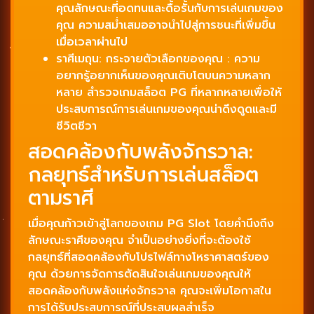
คุณลักษณะที่อดทนและดื้อรั้นกับการเล่นเกมของ
คุณ ความสม่ำเสมออาจนำไปสู่การชนะที่เพิ่มขึ้น
เมื่อเวลาผ่านไป
ราศีเมถุน: กระจายตัวเลือกของคุณ : ความ
อยากรู้อยากเห็นของคุณเติบโตบนความหลาก
หลาย สำรวจเกมสล็อต PG ที่หลากหลายเพื่อให้
ประสบการณ์การเล่นเกมของคุณน่าดึงดูดและมี
ชีวิตชีวา
สอดคล้องกับพลังจักรวาล:
กลยุทธ์สำหรับการเล่นสล็อต
ตามราศี
เมื่อคุณก้าวเข้าสู่โลกของเกม PG Slot โดยคำนึงถึง
ลักษณะราศีของคุณ จำเป็นอย่างยิ่งที่จะต้องใช้
กลยุทธ์ที่สอดคล้องกับโปรไฟล์ทางโหราศาสตร์ของ
คุณ ด้วยการจัดการตัดสินใจเล่นเกมของคุณให้
สอดคล้องกับพลังแห่งจักรวาล คุณจะเพิ่มโอกาสใน
การได้รับประสบการณ์ที่ประสบผลสำเร็จ