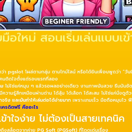
มือใหม่ สอนเริ่มเล่นแบบเข้
่า pgslot โผล่ตามกลุ่ม ตามไทม์ไลน์ หรือได้ยินเพื่อนพูดว่า “วันน
คนติดใจตั้งแต่รอบแรกที่ลอง
กม
ไม่ใช่แค่หมุน ๆ แล้วรอผลอย่างเดียว งานภาพมันสวย ธีมมันชัด 
ความรู้สึกเหมือนผ่านด่าน ได้ลุ้น ได้เลือก ได้สะสม ไม่ใช่แค่นั่งดูตัว
จริง และมันทำให้เล่นต่อได้ง่ายมาก
เพราะเกมเร็ว มือถือหมุนไว ฟีเ
ว
เครดิตฟรี คืออะไร
ข้าใจง่าย ไม่ต้องเป็นสายเทคนิค
ยถึงสล็อตจากค่าย
PG Soft (PGSoft)
ที่โดดเด่นเรื่อง