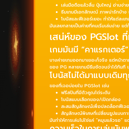
เล่นมือถือแล้วลื่น ปุ่มใหญ่ อ่านง่าย
ธีมเกมมีเอกลักษณ์ ภาพน่ารักบ้าง 
โบนัสและฟีเจอร์เยอะ ทำให้แต่ละเก
มันเลยกลายเป็นค่ายที่คนเริ่มเล่นง่าย แต่
เสน่ห์ของ PGSlot ที
เกมมันมี “คาแรกเตอร์”
บางค่ายเกมออกมาเยอะก็จริง แต่หน้าตาเ
ของ PG หลายเกมมีธีมชัดจนจำได้ทันที
โบนัสไม่ได้มาแบบเดิมท
ของที่เจอบ่อยใน PGSlot เช่น
ฟรีสปินที่มีตัวคูณไต่ระดับ
โบนัสแบบเลือกของ/เปิดกล่อง
สะสมสัญลักษณ์เพื่อปลดล็อกฟีเจอ
สัญลักษณ์พิเศษที่เปลี่ยนรูปแบบกา
มันทำให้การเล่นไม่ใช่แค่ “หมุนแล้วรอ” แต่
ความเร็วในการเล่นมันพ