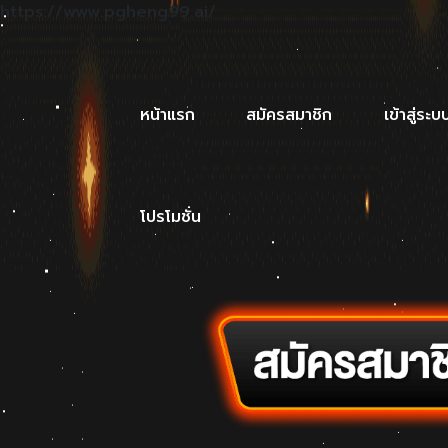
https://www.pgheng99.ai/
หน้าแรก
สมัครสมาชิก
เข้าสู่ระบ
โปรโมชั่น