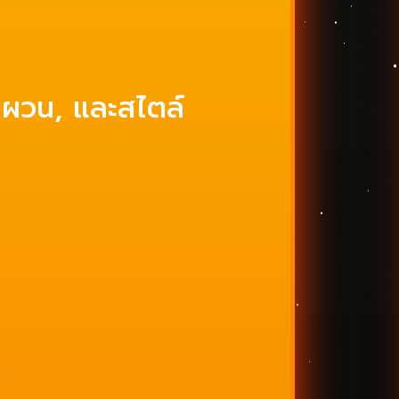
ผันผวน, และสไตล์
น