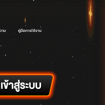
วาม
คู่มือการใช้งาน