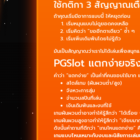
ใช้กติกา 3 สัญญาณเต
ถ้าคุณเริ่มมีอาการแบบนี้ ให้หยุดก่อน
เริ่มหมุนแบบไม่ดูยอดคงเหลือ
เริ่มคิดว่า “ขออีกตาเดียว” ซ้ำ ๆ
เริ่มเพิ่มเดิมพันโดยไม่รู้ตัว
มันเป็นสัญญาณว่าเราไม่ได้เล่นเพื่อสนุ
PGSlot แตกง่ายจริง
คำว่า “แตกง่าย” เป็นคำที่คนชอบใช้มาก แต
สไตล์เกม (ผันผวนต่ำ/สูง)
จังหวะการสุ่ม
จำนวนสปินที่เล่น
เงินเดิมพันและงบที่ใช้
เกมผันผวนต่ำอาจทำให้รู้สึกว่า “ได้เรื่อย 
เกมผันผวนสูงอาจทำให้รู้สึกว่า “เงียบมาก
ดังนั้นคำถามที่ดีกว่า “เกมไหนแตกง่าย” ค
เกมแบบไหนเหมาะกับงบและนิสัยการเล่น