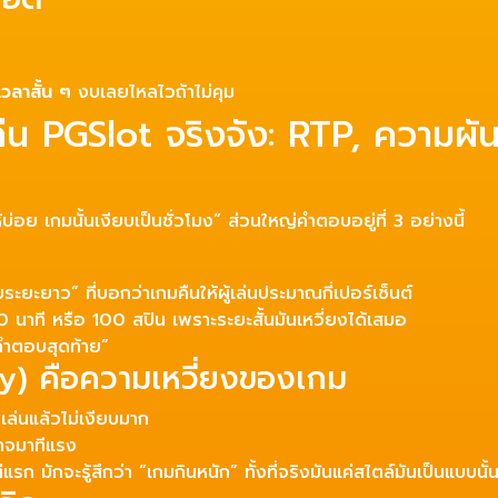
วลาสั้น ๆ
งบเลยไหลไวถ้าไม่คุม
อนเล่น PGSlot จริงจัง: RTP, ความ
บ่อย เกมนั้นเงียบเป็นชั่วโมง” ส่วนใหญ่คำตอบอยู่ที่ 3 อย่างนี้
ะยะยาว” ที่บอกว่าเกมคืนให้ผู้เล่นประมาณกี่เปอร์เซ็นต์
 10 นาที หรือ 100 สปิน เพราะระยะสั้นมันเหวี่ยงได้เสมอ
คำตอบสุดท้าย”
ty) คือความเหวี่ยงของเกม
เล่นแล้วไม่เงียบมาก
าจมาทีแรง
่แรก มักจะรู้สึกว่า “เกมกินหนัก” ทั้งที่จริงมันแค่สไตล์มันเป็นแบบนั้