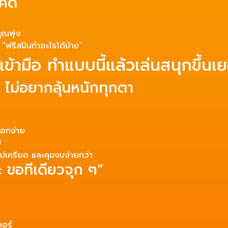
คิด
ูณพุ่ง
่า “ฟรีสปินทำอะไรได้บ้าง”
ข้ามือ ทำแบบนี้แล้วเล่นสนุกขึ้นเ
ไม่อยากลุ้นหนักทุกตา
ออกง่าย
ป
ม่เครียด และคุมงบง่ายกว่า
 ขอทีเดียวจุก ๆ”
จอร์