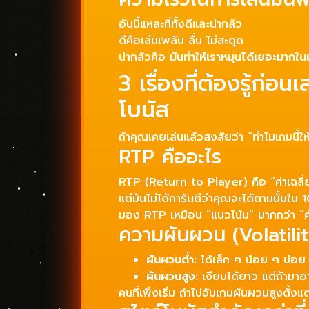
อันนี้แหละที่ทั้งดีและน่ากลัว
ดีคือเล่นเพลิน ลื่น ไม่สะดุด
น่ากลัวคือ
มันทำให้เราหมุนได้เยอะมากในเ
3 เรื่องที่ต้องรู้ก่
โบนัส
ถ้าคุณเคยเล่นแล้วสงสัยว่า “ทำไมเกมนี้ให้
RTP คืออะไร
RTP (Return to Player) คือ “ค่าเฉลี่ยร
แต่มันไม่ได้การันตีว่าคุณจะได้ตามนั้นใน
มอง RTP เหมือน “แนวโน้ม” มากกว่า “
ความผันผวน (Volatili
ผันผวนต่ำ:
ได้เล็ก ๆ น้อย ๆ บ่อย 
ผันผวนสูง:
เงียบได้ยาว แต่ถ้ามาอ
คนที่เพิ่งเริ่ม ถ้าไปจับเกมผันผวนสูงตั้งแต