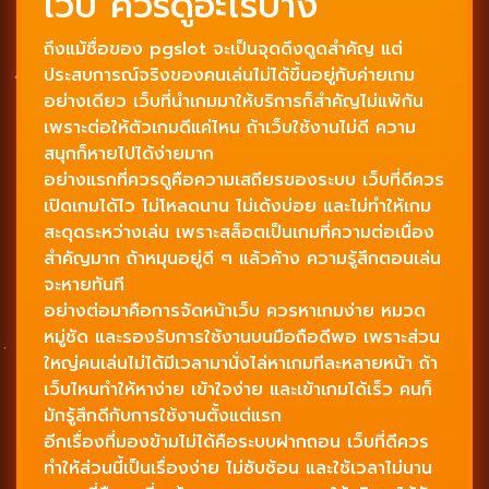
เว็บ ควรดูอะไรบ้าง
ถึงแม้ชื่อของ pgslot จะเป็นจุดดึงดูดสำคัญ แต่
ประสบการณ์จริงของคนเล่นไม่ได้ขึ้นอยู่กับค่ายเกม
อย่างเดียว เว็บที่นำเกมมาให้บริการก็สำคัญไม่แพ้กัน
เพราะต่อให้ตัวเกมดีแค่ไหน ถ้าเว็บใช้งานไม่ดี ความ
สนุกก็หายไปได้ง่ายมาก
อย่างแรกที่ควรดูคือความเสถียรของระบบ เว็บที่ดีควร
เปิดเกมได้ไว ไม่โหลดนาน ไม่เด้งบ่อย และไม่ทำให้เกม
สะดุดระหว่างเล่น เพราะสล็อตเป็นเกมที่ความต่อเนื่อง
สำคัญมาก ถ้าหมุนอยู่ดี ๆ แล้วค้าง ความรู้สึกตอนเล่น
จะหายทันที
อย่างต่อมาคือการจัดหน้าเว็บ ควรหาเกมง่าย หมวด
หมู่ชัด และรองรับการใช้งานบนมือถือดีพอ เพราะส่วน
ใหญ่คนเล่นไม่ได้มีเวลามานั่งไล่หาเกมทีละหลายหน้า ถ้า
เว็บไหนทำให้หาง่าย เข้าใจง่าย และเข้าเกมได้เร็ว คนก็
มักรู้สึกดีกับการใช้งานตั้งแต่แรก
อีกเรื่องที่มองข้ามไม่ได้คือระบบฝากถอน เว็บที่ดีควร
ทำให้ส่วนนี้เป็นเรื่องง่าย ไม่ซับซ้อน และใช้เวลาไม่นาน