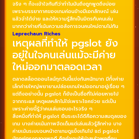
จริง ๆ ก็จะเข้าใจทันทีว่าทำไมมันถึงถูกพูดถึงบ่อย
เพราะบรรยากาศของเกมค่อนข้างมีเอกลักษณ์ เล่น
แล้วจำได้ง่าย และให้ความรู้สึกเป็นมิตรกับคนเล่น
มากกว่าค่ายที่เน้นความอลังการจนคนใหม่ตามไม่ทัน
Leprechaun Riches
เหตุผลที่ทำให้ pgslot ยัง
อยู่ในใจคนเล่นแม้จะมีค่าย
ใหม่ออกมาตลอดเวลา
ตลาดสล็อตออนไลน์ทุกวันนี้แข่งกันหนักมาก มีทั้งค่าย
เล็กค่ายใหญ่พยายามปล่อยเกมใหม่ออกมาอยู่เรื่อย ๆ
แต่ถึงอย่างนั้น pgslot ก็ยังเป็นชื่อที่ไม่ค่อยหายไป
จากกระแส เหตุผลหลักไม่ใช่เพราะโชคช่วย แต่เป็น
เพราะค่ายนี้รู้ว่าคนเล่นชอบอะไรจริง ๆ
สิ่งหนึ่งที่ทำให้ pgslot ยืนระยะได้ดีคือความสมดุลของ
เกม บางค่ายเน้นภาพจัดเต็มแต่เล่นแล้วรู้สึกห่าง บาง
ค่ายเน้นระบบจนหน้าตาเกมดูแข็งเกินไป แต่ pgslot
มักอยู่ตรงกลางพอดี คือทำเกมให้น่าสนใจพอที่คน