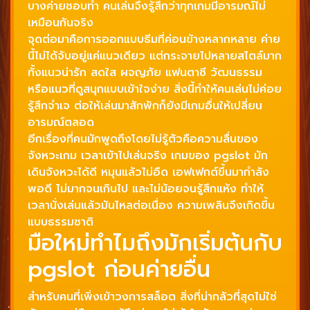
บางค่ายชอบทำ คนเล่นจึงรู้สึกว่าทุกเกมมีอารมณ์ไม่
เหมือนกันจริง
จุดต่อมาคือการออกแบบธีมที่ค่อนข้างหลากหลาย ค่าย
นี้ไม่ได้จับอยู่แค่แนวเดียว แต่กระจายไปหลายสไตล์มาก
ทั้งแนวน่ารัก สดใส ผจญภัย แฟนตาซี วัฒนธรรม
หรือแนวที่ดูสนุกแบบเข้าใจง่าย สิ่งนี้ทำให้คนเล่นไม่ค่อย
รู้สึกจำเจ ต่อให้เล่นมาสักพักก็ยังมีเกมอื่นให้เปลี่ยน
อารมณ์ตลอด
อีกเรื่องที่คนมักพูดถึงโดยไม่รู้ตัวคือความลื่นของ
จังหวะเกม เวลาเข้าไปเล่นจริง เกมของ pgslot มัก
เดินจังหวะได้ดี หมุนแล้วไม่อืด เอฟเฟกต์ขึ้นมากำลัง
พอดี ไม่มากจนเกินไป และไม่น้อยจนรู้สึกแห้ง ทำให้
เวลานั่งเล่นแล้วมันไหลต่อเนื่อง ความเพลินจึงเกิดขึ้น
แบบธรรมชาติ
มือใหม่ทำไมถึงมักเริ่มต้นกับ
pgslot ก่อนค่ายอื่น
สำหรับคนที่เพิ่งเข้าวงการสล็อต สิ่งที่น่ากลัวที่สุดไม่ใช่