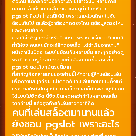
ตัวเกม แต่คือความรู้สึกว่าเราไม่เข้าใจมัน หลายค่าย
เปิดมาแล้วมีรายละเอียดเยอะจนดูน่าปวดหัว แต่
pgslot ถือว่าทำจุดนี้ได้ดี เพราะเกมส่วนใหญ่ไม่ซับ
ซ้อนเกินไป ดูแล้วรู้ว่าต้องกดตรงไหน ดูข้อมูลตรงไหน
และจะเริ่มยังไง
ตรงนี้สำคัญมากสำหรับมือใหม่ เพราะถ้าเริ่มต้นกับเกมที่
ทำให้งง คนเล่นมักจะรู้สึกถอยเร็ว แต่ถ้าเริ่มจากเกมที่
หน้าตาเป็นมิตร ระบบไม่ซ้อนกันหลายชั้น และทุกอย่างดู
พอดี ความรู้สึกอยากลองต่อมันจะเกิดขึ้นเอง ซึ่ง
pgslot ตอบโจทย์ตรงนี้มาก
ที่สำคัญคือหลายเกมของค่ายนี้ให้ความรู้สึกเหมือนเล่น
เพื่อความสนุกก่อน ไม่ได้กดดันคนเล่นมากเกินไปตั้งแต่
แรก ต่อให้ยังไม่คุ้นกับแนวสล็อต คนก็ยังพออยู่กับเกม
ได้แบบไม่อึดอัด นี่จึงเป็นเหตุผลว่าทำไมหลายคนเริ่ม
จากค่ายนี้ แล้วสุดท้ายก็เล่นยาวกว่าที่คิด
คนที่เล่นสล็อตมานานแล้ว
ยังชอบ pgslot เพราะอะไร