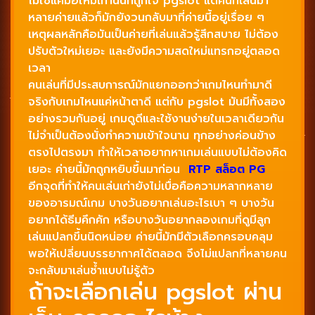
ไม่ใช่แค่มือใหม่เท่านั้นที่ถูกใจ pgslot แต่คนที่เล่นมา
หลายค่ายแล้วก็มักยังวนกลับมาที่ค่ายนี้อยู่เรื่อย ๆ
เหตุผลหลักคือมันเป็นค่ายที่เล่นแล้วรู้สึกสบาย ไม่ต้อง
ปรับตัวใหม่เยอะ และยังมีความสดใหม่แทรกอยู่ตลอด
เวลา
คนเล่นที่มีประสบการณ์มักแยกออกว่าเกมไหนทำมาดี
จริงกับเกมไหนแค่หน้าตาดี แต่กับ pgslot มันมีทั้งสอง
อย่างรวมกันอยู่ เกมดูดีและใช้งานง่ายในเวลาเดียวกัน
ไม่จำเป็นต้องนั่งทำความเข้าใจนาน ทุกอย่างค่อนข้าง
ตรงไปตรงมา ทำให้เวลาอยากหาเกมเล่นแบบไม่ต้องคิด
เยอะ ค่ายนี้มักถูกหยิบขึ้นมาก่อน
RTP สล็อต PG
อีกจุดที่ทำให้คนเล่นเก่ายังไม่เบื่อคือความหลากหลาย
ของอารมณ์เกม บางวันอยากเล่นอะไรเบา ๆ บางวัน
อยากได้ธีมคึกคัก หรือบางวันอยากลองเกมที่ดูมีลูก
เล่นแปลกขึ้นนิดหน่อย ค่ายนี้มักมีตัวเลือกครอบคลุม
พอให้เปลี่ยนบรรยากาศได้ตลอด จึงไม่แปลกที่หลายคน
จะกลับมาเล่นซ้ำแบบไม่รู้ตัว
ถ้าจะเลือกเล่น pgslot ผ่าน