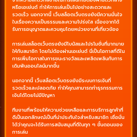
หรือเอเย่นต์ ทำให้การเล่นเป็นไปอย่างสะดวกและ
รวดเร็ว นอกจากนี้ เว็บสล็อตเว็บตรงยังมีความมั่นใจ
ในเรื่องความเป็นธรรมและความโปร่งใส เนื่องจากได้
รับการอนุญาตและควบคุมโดยหน่วยงานที่เกี่ยวข้อง
การเล่นสล็อตเว็บตรงยังมีโบนัสและโปรโมชั่นที่มากมาย
ให้กับสมาชิก โดยไม่ต้องผ่านเอเย่นต์ นี่เป็นโอกาสที่ดีใน
การเพิ่มโอกาสในการชนะรางวัลและเพลิดเพลินกับการ
เดิมพันออนไลน์มากขึ้น
นอกจากนี้ เว็บสล็อตเว็บตรงยังมีระบบการเงินที่
รวดเร็วและปลอดภัย ทำให้คุณสามารถทำธุรกรรมการ
เงินได้โดยไม่มีปัญหา
ทีมงานที่พร้อมให้ความช่วยเหลือและการบริการลูกค้าที่
ดีเป็นเอกลักษณ์เป็นที่น่าประทับใจสำหรับสมาชิก เชื่อมั่น
ได้ว่าคุณจะได้รับการสนับสนุนที่ดีในทุก ๆ ขั้นตอนของ
การเล่น