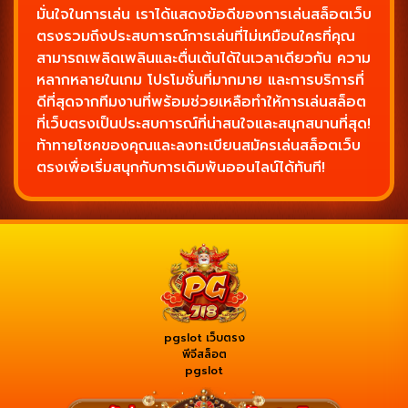
มั่นใจในการเล่น เราได้แสดงข้อดีของการเล่นสล็อตเว็บ
ตรงรวมถึงประสบการณ์การเล่นที่ไม่เหมือนใครที่คุณ
สามารถเพลิดเพลินและตื่นเต้นได้ในเวลาเดียวกัน ความ
หลากหลายในเกม โปรโมชั่นที่มากมาย และการบริการที่
ดีที่สุดจากทีมงานที่พร้อมช่วยเหลือทำให้การเล่นสล็อต
ที่เว็บตรงเป็นประสบการณ์ที่น่าสนใจและสนุกสนานที่สุด!
ท้าทายโชคของคุณและลงทะเบียนสมัครเล่นสล็อตเว็บ
ตรงเพื่อเริ่มสนุกกับการเดิมพันออนไลน์ได้ทันที!
pgslot เว็บตรง
พีจีสล็อต
pgslot