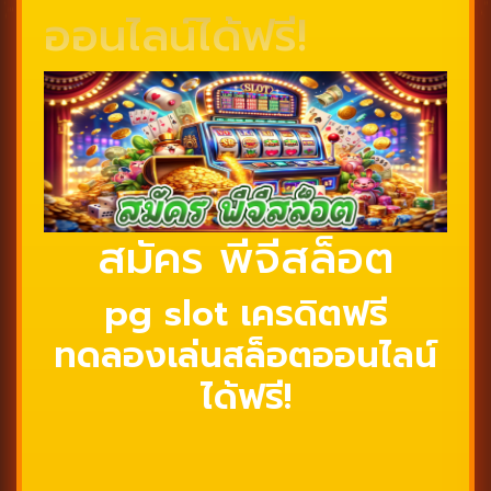
ออนไลน์ได้ฟรี!
สมัคร พีจีสล็อต
pg slot เครดิตฟรี
ทดลองเล่นสล็อตออนไลน์
ได้ฟรี!