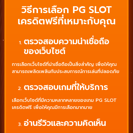
วิธีการเลือก PG SLOT
เครดิตฟรีที่เหมาะกับคุณ
ตรวจสอบความน่าเชื่อถือ
ของเว็บไซต์
การเลือกเว็บไซต์ที่น่าเชื่อถือเป็นสิ่งสำคัญ เพื่อให้คุณ
สามารถเพลิดเพลินกับประสบการณ์การเล่นที่ปลอดภัย
ตรวจสอบเกมที่ให้บริการ
เลือกเว็บไซต์ที่มีความหลากหลายของเกม PG SLOT
เครดิตฟรี เพื่อให้คุณมีการเลือกมากมาย
อ่านรีวิวและความคิดเห็น