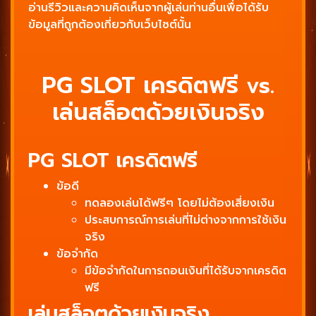
อ่านรีวิวและความคิดเห็นจากผู้เล่นท่านอื่นเพื่อได้รับ
ข้อมูลที่ถูกต้องเกี่ยวกับเว็บไซต์นั้น
PG SLOT
เครดิตฟรี vs.
เล่นสล็อตด้วยเงินจริง
PG SLOT
เครดิตฟรี
ข้อดี
ทดลองเล่นได้ฟรีๆ โดยไม่ต้องเสี่ยงเงิน
ประสบการณ์การเล่นที่ไม่ต่างจากการใช้เงิน
จริง
ข้อจำกัด
มีข้อจำกัดในการถอนเงินที่ได้รับจากเครดิต
ฟรี
เล่นสล็อตด้วยเงินจริง