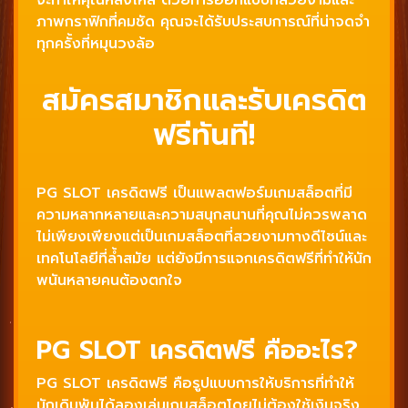
ภาพกราฟิกที่คมชัด คุณจะได้รับประสบการณ์ที่น่าจดจำ
ทุกครั้งที่หมุนวงล้อ
สมัครสมาชิกและรับเครดิต
ฟรีทันที!
PG SLOT เครดิตฟรี เป็นแพลตฟอร์มเกมสล็อตที่มี
ความหลากหลายและความสนุกสนานที่คุณไม่ควรพลาด
ไม่เพียงเพียงแต่เป็นเกมสล็อตที่สวยงามทางดีไซน์และ
เทคโนโลยีที่ล้ำสมัย แต่ยังมีการแจกเครดิตฟรีที่ทำให้นัก
พนันหลายคนต้องตกใจ
PG SLOT
เครดิตฟรี คืออะไร?
PG SLOT เครดิตฟรี คือรูปแบบการให้บริการที่ทำให้
นักเดิมพันได้ลองเล่นเกมสล็อตโดยไม่ต้องใช้เงินจริง