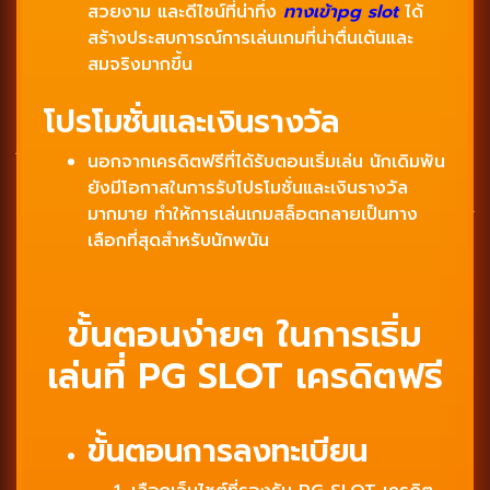
สวยงาม และดีไซน์ที่น่าทึ่ง
ทางเข้าpg slot
ได้
สร้างประสบการณ์การเล่นเกมที่น่าตื่นเต้นและ
สมจริงมากขึ้น
โปรโมชั่นและเงินรางวัล
นอกจากเครดิตฟรีที่ได้รับตอนเริ่มเล่น นักเดิมพัน
ยังมีโอกาสในการรับโปรโมชั่นและเงินรางวัล
มากมาย ทำให้การเล่นเกมสล็อตกลายเป็นทาง
เลือกที่สุดสำหรับนักพนัน
ขั้นตอนง่ายๆ ในการเริ่ม
เล่นที่ PG SLOT
เครดิตฟรี
ขั้นตอนการลงทะเบียน