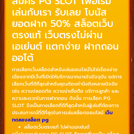
สมัคร PG SLOT เพื่อเริ่ม
เล่นกับเรา รับเลย โบนัส
ยอดฝาก 50% สล็อตเว็บ
ตรงแท้ เว็บตรงไม่ผ่าน
เอเย่นต์ แตกง่าย ฝากถอน
ออโต้
การเลือกเว็บสล็อตสำหรับเล่นออนไลน์ไม่ใช่เรื่องง่าย
เนื่องจากมีเว็บที่เปิดให้บริการมากมายในปัจจุบัน แต่การ
เลือกเว็บที่ดีที่สุดสำหรับคุณต้องคำนึงถึงหลายปัจจัย
เช่น ความปลอดภัย ความน่าเชื่อถือ บริการลูกค้า และ
ความสะดวกในการฝากถอน ดังนั้น การเลือก PG
SLOT จึงเป็นทางเลือกที่ดีที่สุดสำหรับผู้เล่นที่ต้องการ
ประสบการณ์ที่ดีที่สุดในการเล่นสล็อตออนไลน์
เว็บ
ทดลองสล็อต pg
สล็อตเว็บตรงแท้ ไม่ผ่านเอเย่นต์