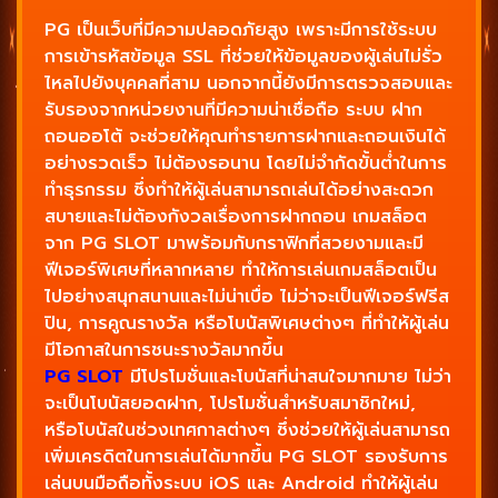
PG เป็นเว็บที่มีความปลอดภัยสูง เพราะมีการใช้ระบบ
การเข้ารหัสข้อมูล SSL ที่ช่วยให้ข้อมูลของผู้เล่นไม่รั่ว
ไหลไปยังบุคคลที่สาม นอกจากนี้ยังมีการตรวจสอบและ
รับรองจากหน่วยงานที่มีความน่าเชื่อถือ ระบบ ฝาก
ถอนออโต้ จะช่วยให้คุณทำรายการฝากและถอนเงินได้
อย่างรวดเร็ว ไม่ต้องรอนาน โดยไม่จำกัดขั้นต่ำในการ
ทำธุรกรรม ซึ่งทำให้ผู้เล่นสามารถเล่นได้อย่างสะดวก
สบายและไม่ต้องกังวลเรื่องการฝากถอน เกมสล็อต
จาก PG SLOT มาพร้อมกับกราฟิกที่สวยงามและมี
ฟีเจอร์พิเศษที่หลากหลาย ทำให้การเล่นเกมสล็อตเป็น
ไปอย่างสนุกสนานและไม่น่าเบื่อ ไม่ว่าจะเป็นฟีเจอร์ฟรีส
ปิน, การคูณรางวัล หรือโบนัสพิเศษต่างๆ ที่ทำให้ผู้เล่น
มีโอกาสในการชนะรางวัลมากขึ้น
PG SLOT
มีโปรโมชั่นและโบนัสที่น่าสนใจมากมาย ไม่ว่า
จะเป็นโบนัสยอดฝาก, โปรโมชั่นสำหรับสมาชิกใหม่,
หรือโบนัสในช่วงเทศกาลต่างๆ ซึ่งช่วยให้ผู้เล่นสามารถ
เพิ่มเครดิตในการเล่นได้มากขึ้น PG SLOT รองรับการ
เล่นบนมือถือทั้งระบบ iOS และ Android ทำให้ผู้เล่น