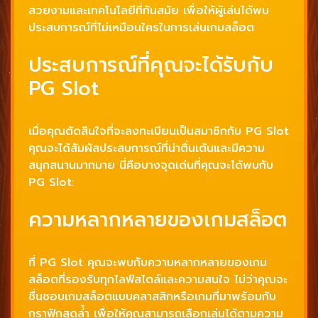
สวยงามและเทคโนโลยีที่ทันสมัย เพื่อให้ผู้เล่นได้พบ
ประสบการณ์ที่ไม่เหมือนใครในการเล่นเกมสล็อต
ประสบการณ์ที่คุณจะได้รับกับ
PG Slot
เมื่อคุณตัดสินใจที่จะลงทะเบียนเป็นสมาชิกกับ PG Slot
คุณจะได้สัมผัสประสบการณ์ที่น่าตื่นเต้นและมีความ
สนุกสนานมากมาย นี่คือบางจุดเด่นที่คุณจะได้พบกับ
PG Slot:
ความหลากหลายของเกมสล็อต
ที่ PG Slot คุณจะพบกับความหลากหลายของเกม
สล็อตที่รองรับทุกไลฟ์สไตล์และความสนใจ ไม่ว่าคุณจะ
ชื่นชอบเกมสล็อตแบบคลาสสิกหรือเกมที่มาพร้อมกับ
กราฟิกสุดล้ำ เพื่อให้คุณสามารถเลือกเล่นได้ตามความ