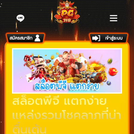
https://www.pgheng99.ai/
สล็อตพีจี แตกง่าย
แหล่งรวมโชคลาภที่น่า
ตื่นเต้น