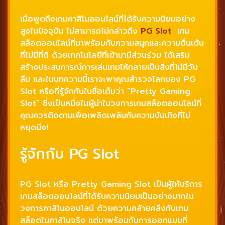
เมื่อพูดถึงเกมคาสิโนออนไลน์ที่ได้รับความนิยมอย่าง
สูงในปัจจุบัน ไม่สามารถไม่กล่าวถึง
PG Slot
เกม
สล็อตออนไลน์ที่มาพร้อมกับความสนุกและความตื่นเต้น
ที่ไม่มีที่ติ ด้วยเทคโนโลยีที่เข้ามามีส่วนร่วม ได้เสริม
สร้างประสบการณ์การเล่นเกมให้กลายเป็นสิ่งที่ไม่มีวัน
ลืม และในบทความนี้เราจะพาคุณสำรวจโลกของ PG
Slot หรือที่รู้จักกันในชื่อเต็มว่า “Pretty Gaming
Slot” ซึ่งเป็นหนึ่งในผู้นำในวงการเกมสล็อตออนไลน์ที่
คุณควรติดตามเพื่อเพลิดเพลินกับความบันเทิงที่ไม่
หยุดนิ่ง!
รู้จักกับ PG Slot
PG Slot หรือ Pretty Gaming Slot เป็นผู้ให้บริการ
เกมสล็อตออนไลน์ที่ได้รับความนิยมเป็นอย่างมากใน
วงการคาสิโนออนไลน์ ด้วยความคล้ายคลึงกับเกม
สล็อตในคาสิโนจริง แต่มาพร้อมกับการออกแบบที่