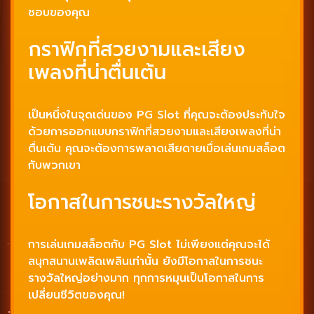
ชอบของคุณ
กราฟิกที่สวยงามและเสียง
เพลงที่น่าตื่นเต้น
เป็นหนึ่งในจุดเด่นของ PG Slot ที่คุณจะต้องประทับใจ
ด้วยการออกแบบกราฟิกที่สวยงามและเสียงเพลงที่น่า
ตื่นเต้น คุณจะต้องการพลาดเสียดายเมื่อเล่นเกมสล็อต
กับพวกเขา
โอกาสในการชนะรางวัลใหญ่
การเล่นเกมสล็อตกับ PG Slot ไม่เพียงแต่คุณจะได้
สนุกสนานเพลิดเพลินเท่านั้น ยังมีโอกาสในการชนะ
รางวัลใหญ่อย่างมาก ทุกการหมุนเป็นโอกาสในการ
เปลี่ยนชีวิตของคุณ!