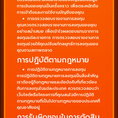
การเงินของคุณเป็นครั้งคราว เพื่อตระหนักถึง
การเข้าถึงและการใช้งานบัญชีของคุณ
การตรวจสอบรายงานการลงทุน
คุณควรตรวจสอบรายงานการลงทุนของคุณ
อย่างสม่ำเสมอ เพื่อเข้าใจผลตอบแทนจากการ
ลงทุนแต่ละรายการ การตรวจสอบรายงานการ
ลงทุนช่วยให้คุณปรับแก้กลยุทธ์การลงทุนของ
คุณตามสภาพตลาด
การปฏิบัติตามกฎหมาย
การปฏิบัติตามกฎหมายการลงทุน
การปฏิบัติตามกฎหมายการลงทุนเป็นสิ่งสำคัญ
เราต้องรู้ถึงกฎหมายและข้อบังคับที่เกี่ยวข้อง
กับการลงทุนในแต่ละประเทศ ควรตรวจสอบว่า
เว็บไซต์หรือโครงการที่คุณสนใจมีการปฏิบัติ
ตามกฎหมายที่เป็นไปตามกฎหมายของประเทศที่
คุณอาศัยอยู่
การรับผิดชอบในการตัดสิน