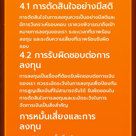
4.1 การตัดสินใจอย่างมีสติ
การตัดสินใจในการลงทุนควรเป็นอย่างมีสติและ
มีการวิเคราะห์รอบคอบ เราควรพิจารณาถึงเป้า
หมายการลงทุนของเรา ระยะเวลาที่เราพร้อม
ลงทุน และระดับความเสี่ยงที่เราพร้อมรับผิด
ชอบ
4.2 การรับผิดชอบต่อการ
ลงทุน
การลงทุนเป็นเรื่องที่ต้องรับผิดชอบต่อการเงิน
ของเรา ควรระมัดระวังในการลงทุนเพื่อป้องกัน
การสูญเสียเงินที่ไม่สามารถรับได้ รับผิดชอบใน
การตัดสินใจการลงทุนและระมัดระวังในการ
จัดการเงินเป็นสิ่งสำคัญ
การหมั้นเสี่ยงและการ
ลงทุน