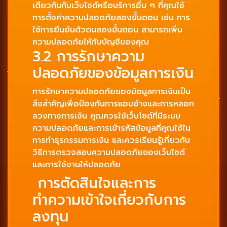
เดียวกันกับเว็บไซต์หรือบริการอื่น ๆ ที่คุณใช้
การตั้งค่าความปลอดภัยสองขั้นตอน เช่น การ
ใช้การยืนยันตัวตนสองขั้นตอน สามารถเพิ่ม
ความปลอดภัยให้กับบัญชีของคุณ
3.2 การรักษาความ
ปลอดภัยของข้อมูลการเงิน
การรักษาความปลอดภัยของข้อมูลการเงินเป็น
สิ่งสำคัญเพื่อป้องกันการแอบอ้างและการหลอก
ลวงทางการเงิน คุณควรใช้เว็บไซต์ที่มีระบบ
ความปลอดภัยและการเข้ารหัสข้อมูลที่คุณใช้ใน
การทำธุรกรรมการเงิน และควรเรียนรู้เกี่ยวกับ
วิธีการตรวจสอบความปลอดภัยของเว็บไซต์
และการใช้งานให้ปลอดภัย
การตัดสินใจและการ
ทำความเข้าใจเกี่ยวกับการ
ลงทุน