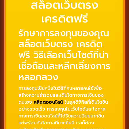
สล็อตเว็บตรง
เครดิตฟรี
รักษาการลงทุนของคุณ
สล็อตเว็บตรง เครดิต
ฟรี วิธีเลือกเว็บไซต์ที่น่า
เชื่อถือและหลีกเลี่ยงการ
หลอกลวง
การลงทุนเป็นหนึ่งในวิธีที่คนหลายคนใช้เพื่อ
สร้างความร่ำรวยและเติบโตทางการเงินของ
ตนเอง
สล็อตออนไลน์
ในยุคดิจิทัลที่เติบโตขึ้น
อย่างรวดเร็ว การลงทุนในเว็บไซต์และโอกาส
ทางการเงินออนไลน์ก็ได้รับความนิยมมากขึ้น
แต่พร้อมกับโอกาสที่มากขึ้นนี้ เราก็ต้อง