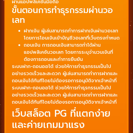
ผ่านแอปพลิเคชันมือถือ
ขั้นตอนการทำธุรกรรมผ่านวอ
เลท
ฝากเงิน ผู้เล่นสามารถทำการฝากเงินผ่านวอเลท
โดยการโอนเงินเข้าบัญชีวอเลทที่เว็บตรงกำหนด
ถอนเงิน การถอนเงินสามารถทำได้ผ่าน
แอปพลิเคชันวอเลท โดยการระบุจำนวนเงินที่
ต้องการถอนและทำการยืนยัน
ระบบฝาก-ถอนออโต้ ช่วยให้การทำธุรกรรมเป็นไป
อย่างรวดเร็วและสะดวก ผู้เล่นสามารถทำการฝากและ
ถอนเงินได้ทันทีโดยไม่ต้องรอการอนุมัติจากเจ้าหน้าที่
ระบบฝาก-ถอนออโต้ ช่วยให้การทำธุรกรรมเป็นไป
อย่างรวดเร็วและสะดวก ผู้เล่นสามารถทำการฝากและ
ถอนเงินได้ทันทีโดยไม่ต้องรอการอนุมัติจากเจ้าหน้าที่
เว็บสล็อต PG ที่แตกง่าย
และค่ายเกมมาแรง