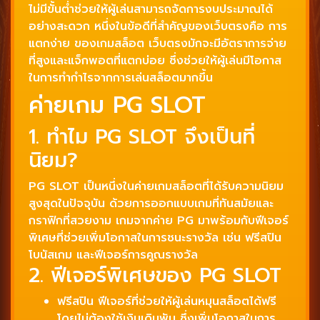
ไม่มีขั้นต่ำช่วยให้ผู้เล่นสามารถจัดการงบประมาณได้
อย่างสะดวก หนึ่งในข้อดีที่สำคัญของเว็บตรงคือ การ
แตกง่าย ของเกมสล็อต เว็บตรงมักจะมีอัตราการจ่าย
ที่สูงและแจ็กพอตที่แตกบ่อย ซึ่งช่วยให้ผู้เล่นมีโอกาส
ในการทำกำไรจากการเล่นสล็อตมากขึ้น
ค่ายเกม PG SLOT
1. ทำไม PG SLOT จึงเป็นที่
นิยม?
PG SLOT เป็นหนึ่งในค่ายเกมสล็อตที่ได้รับความนิยม
สูงสุดในปัจจุบัน ด้วยการออกแบบเกมที่ทันสมัยและ
กราฟิกที่สวยงาม เกมจากค่าย PG มาพร้อมกับฟีเจอร์
พิเศษที่ช่วยเพิ่มโอกาสในการชนะรางวัล เช่น ฟรีสปิน
โบนัสเกม และฟีเจอร์การคูณรางวัล
2. ฟีเจอร์พิเศษของ PG SLOT
ฟรีสปิน ฟีเจอร์ที่ช่วยให้ผู้เล่นหมุนสล็อตได้ฟรี
โดยไม่ต้องใช้เงินเดิมพัน ซึ่งเพิ่มโอกาสในการ