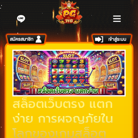
https://www.pgheng99.ai/
สล็อตเว็บตรง แตก
ง่าย การผจญภัยใน
โลกของเกมสล็อต