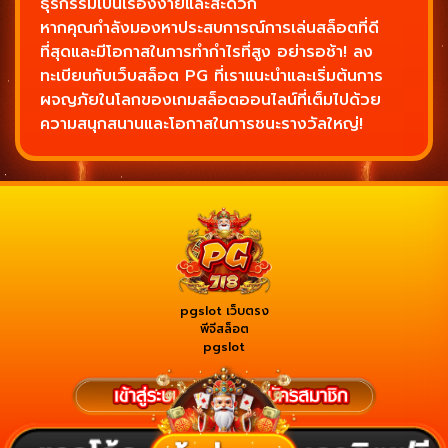
ธุรกรรมเป็นเรื่องง่ายและสะดวก
หากคุณกำลังมองหาประสบการณ์การเล่นสล็อตที่ดี
ที่สุดและมีโอกาสในการทำกำไรที่สูง อย่ารอช้า! ลง
ทะเบียนกับเว็บสล็อต PG ที่เราแนะนำและเริ่มต้นการ
ผจญภัยในโลกของเกมสล็อตออนไลน์ที่เต็มไปด้วย
ความสนุกสนานและโอกาสในการชนะรางวัลใหญ่!
pgslot เว็บตรง
พีจีสล็อต
pgslot