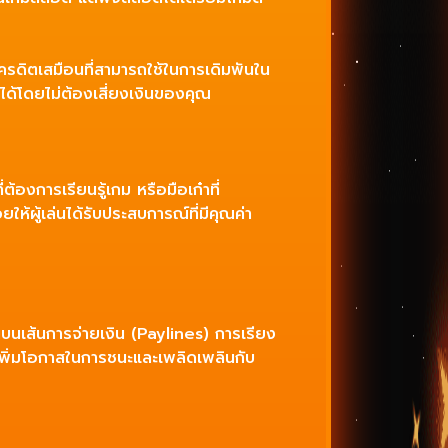
บเครดิตเสมือนที่สามารถใช้ในการเดิมพันใน
ได้โดยไม่ต้องเสี่ยงเงินของคุณ
้องการเรียนรู้เกม หรือมือเก๋าที่
้ผู้เล่นได้รับประสบการณ์ที่มีคุณค่า
บนเส้นการจ่ายเงิน (Paylines) การเรียง
ถเพิ่มโอกาสในการชนะและเพลิดเพลินกับ