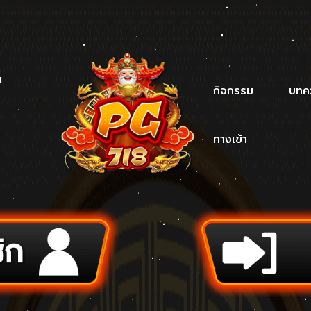
บ
กิจกรรม
บทค
ทางเข้า