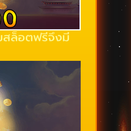
สล็อตฟรีจึงมี