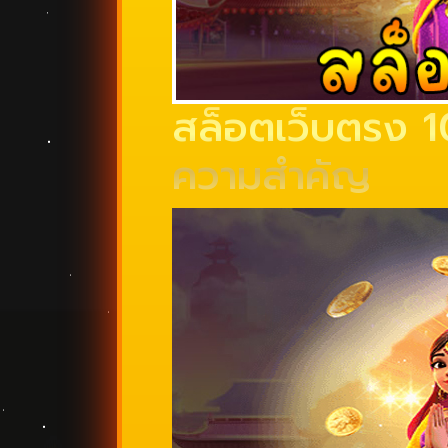
สล็อตเว็บตรง 1
ความสำคัญ