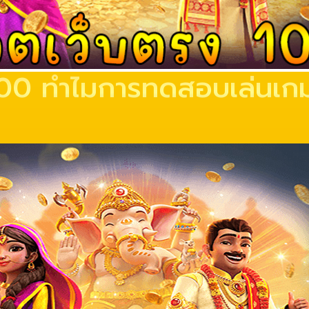
00 ทำไมการทดสอบเล่นเกม