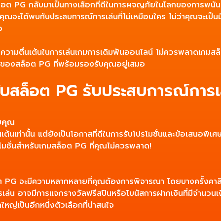
 สล็อต PG กลับมาเป็นทางเลือกที่ดีในการผจญภัยในโลกของการพน
คุณจะได้พบกับประสบการณ์การเล่นที่ไม่เหมือนใคร ไม่ว่าคุณจะเป็นม
อ
ความตื่นเต้นในการเล่นเกมการเดิมพันออนไลน์ ไม่ควรพลาดเกมสล็อ
กของสล็อต PG ที่พร้อมรองรับคุณอยู่เสมอ
รับสล็อต
PG
รับประสบการณ์การเล
ับคุณ
่นเต้นเท่านั้น แต่ยังเป็นโอกาสที่ดีในการรับโปรโมชั่นและข้อเสนอพ
ชั่นสำหรับเกมสล็อต PG ที่คุณไม่ควรพลาด!
็อต PG จะมีความหลากหลายที่คุณต้องการพิจารณา โดยบางครั้งคาสิ
รเล่น อาจมีการแจกรางวัลฟรีสปินหรือโบนัสการฝากเงินที่มีจำนวนเง
ลใหญ่เป็นอีกหนึ่งตัวเลือกที่น่าสนใจ