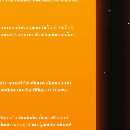
สามารถเข้าใจกฎเกมได้เร็ว ทำให้เป็นที่
เศษอะไรมากมายเพื่อเริ่มเล่นเกมสล็อต
lots คุณจะได้พบกับการเลือกเล่นจาก
้มเหนือความจริง ที่นี่คุณสามารถพบ
ุณตื่นเต้นอีกขั้น ตั้งแต่ฟรีสปินที่
่หมุนวงล้อคุณจะไม่รู้สึกเบื่อแน่นอน!