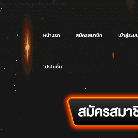
https://www.pgheng99.ai/
หน้าแรก
สมัครสมาชิก
เข้าสู่ระบ
โปรโมชั่น