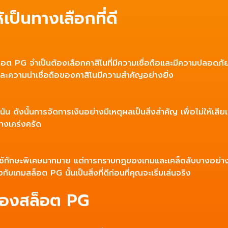
ห้เป็นทางเลือกที่ดี
ล็อต PG จำเป็นต้องเลือกคาสิโนที่มีความเชื่อถือและมีความปลอดภั
ะความน่าเชื่อถือของคาสิโนมีความสำคัญอย่างยิ่ง
 ดังนั้นการจัดการเงินอย่างมีเหตุผลเป็นสิ่งสำคัญ เพื่อไม่ให้เสี
่างเคร่งครัด
องใช้ทักษะพิเศษมากมาย แต่การทราบกฎของเกมและเคล็ดลับบางอย่
ับเกมสล็อต PG นั้นเป็นสิ่งที่ดีก่อนที่คุณจะเริ่มเล่นจริง
ของสล็อต
PG