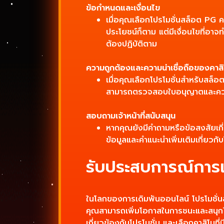
ข้อกำหนดและเงื่อนไข
เมื่อคุณเลือกโปรโมชั่นสล็อต PG ควร
ประโยชน์ก็ตาม แต่มีเงื่อนไขที่อา
ต้องปฏิบัติตาม
ความถูกต้องและความน่าเชื่อถือของคาส
เมื่อคุณเลือกโปรโมชั่นสำหรับสล็อ
สามารถตรวจสอบใบอนุญาตและความน่
สอบถามเจ้าหน้าที่สนับสนุน
หากคุณยังมีคำถามหรือข้อสงสัยเกี
ข้อมูลและคำแนะนำเพิ่มเติมเกี่ยวกั
รับประสบการณ์การเ
ในโลกของการเดิมพันออนไลน์ โปรโมชั่นส
คุณสามารถเพิ่มโอกาสในการชนะและสนุกไป
เกี่ยวข้องกับโปรโมชั่น และเลือกคาสิโนที