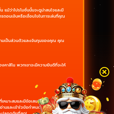
น แม้ว่าโปรโมชั่นนั้นจะดูน่าสนใจและมี
ารถอนเงินหรือเงื่อนไขในการเล่นที่คุณ
ความเป็นส่วนตัวและเงินทุนของคุณ คุณ
งคาสิโน พวกเขาจะมีความยินดีที่จะให้
ี่เหมาะสมและมีข้อเสนอที่น่าสนใจ
จีคลับ
านและเข้าใจข้อกำหนดและเงื่อนไขที่
ละปลอดภัยที่สุด!