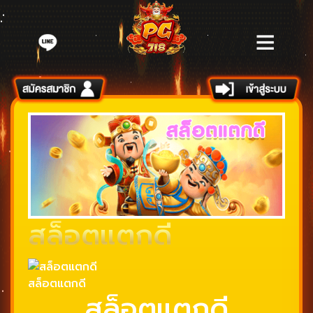
https://www.pgheng99.ai/
สล็อตแตกดี
สล็อตแตกดี
สล็อตแตกดี