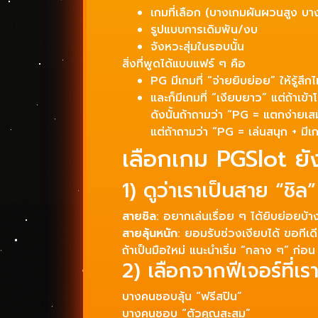
เกมที่เลือก (บางเกมผันผวนสูง บาง
รูปแบบการเดิมพัน/งบ
จังหวะสุ่มในรอบนั้น
สิ่งที่พูดได้แบบแฟร์ ๆ คือ
PG มีเกมที่ “จ่ายยิบย่อย” ให้รู้สึกไ
และก็มีเกมที่ “เงียบยาว” แต่ถ้าเข้
ดังนั้นถ้าถามว่า “PG = แตกง่าย
แต่ถ้าถามว่า “PG = เล่นสนุก + มีเ
เลือกเกม PGSlot ยัง
1) ดูว่าเราเป็นสาย “ชิล
สายชิล
: อยากเล่นเรื่อย ๆ ได้ยิบย่อยบ้
สายลุ้นหนัก
: ยอมรับช่วงเงียบได้ ขอทีเ
ถ้าเป็นมือใหม่ แนะนำเริ่ม “กลาง ๆ” ก่อน
2) เลือกจากฟีเจอร์ที่เ
บางคนชอบลุ้น “ฟรีสปิน”
บางคนชอบ “ตัวคูณสะสม”