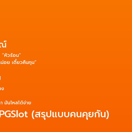
ณ์
่ “หัวร้อน”
อย เดี๋ยวคืนทุน”
ม
โมง
ลา มันไหลได้ง่าย
อง PGSlot (สรุปแบบคนคุยกัน)