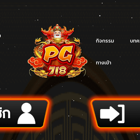
บ
กิจกรรม
บทค
ทางเข้า