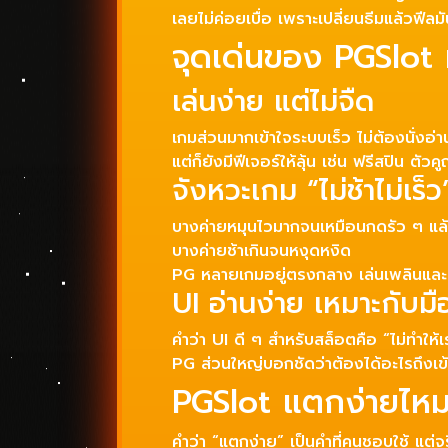
เลยไม่ค่อยเบื่อ เพราะเปลี่ยนธีมแล้วฟีลมั
จุดเด่นของ PGSlot 
เล่นง่าย แต่ไม่จืด
เกมส่วนมากเข้าใจระบบเร็ว ไม่ต้องนั่งอ่า
แต่ก็ยังมีฟีเจอร์ให้ลุ้น เช่น ฟรีสปิน ตั
จังหวะเกม “ไม่ช้าไม่เร็ว
บางค่ายหมุนไวมากจนเหมือนกดรัว ๆ แล้ว
บางค่ายช้าเกินจนหงุดหงิด
PG หลายเกมอยู่ตรงกลาง เล่นเพลินและค
UI อ่านง่าย เหมาะกับมื
คำว่า UI ดี ๆ สำหรับสล็อตคือ “ไม่ทำให้
PG ส่วนใหญ่บอกชัดว่าต้องได้อะไรถึงเข้
PGSlot แตกง่ายไหม
คำว่า “แตกง่าย” เป็นคำที่คนชอบใช้ แต่จร