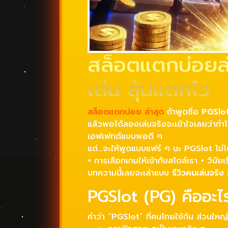
สล็อตแตกบ่อยล่า
เด่น ลุ้นแตกไว
สล็อตแตกบ่อย ล่าสุด
ถ้าพูดชื่อ
PGSlo
แล้วพอได้ลองเล่นจริงจะเข้าใจเลยว่าทำไม
เอฟเฟกต์แบบพอดี ๆ
แต่…จะให้พูดแบบแฟร์ ๆ นะ PGSlot ไม่ได
+ การเลือกเกมให้เข้ากับสไตล์เรา + วินัย
บทความนี้เลยจะเล่าแบบ
รีวิวคนเล่นจริง
อ
PGSlot (PG) คืออะไ
คำว่า “PGSlot” ที่คนไทยใช้กัน ส่วนให