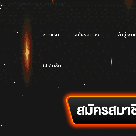
https://www.pgheng99.ai/
หน้าแรก
สมัครสมาชิก
เข้าสู่ระบ
โปรโมชั่น