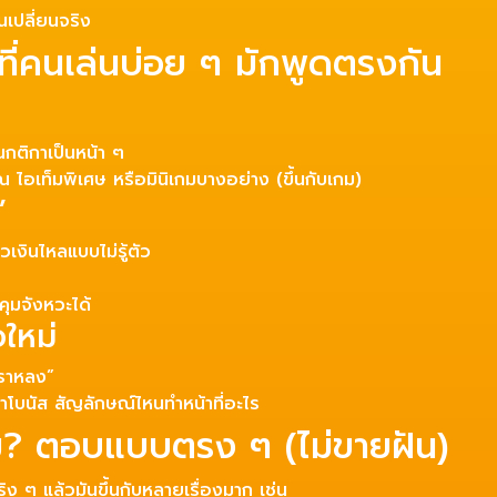
นเปลี่ยนจริง
ที่คนเล่นบ่อย ๆ มักพูดตรงกัน
นกติกาเป็นหน้า ๆ
วคูณ ไอเท็มพิเศษ หรือมินิเกมบางอย่าง (ขึ้นกับเกม)
”
เงินไหลแบบไม่รู้ตัว
ุมจังหวะได้
อใหม่
เราหลง”
าโบนัส สัญลักษณ์ไหนทำหน้าที่อะไร
? ตอบแบบตรง ๆ (ไม่ขายฝัน)
ิง ๆ แล้วมันขึ้นกับหลายเรื่องมาก เช่น